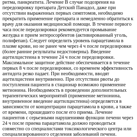
ритма, панкреатита. Лечение В случае подозрения на
передозировку препарата Детский Панадол, даже при
отсутствии выраженных первых симптомов, необходимо
прекратить применение препарата и немедленно обратиться к
врачу для оказания медицинской помощи. В течение первого
часа после передозировки рекомендуется промывание
желудка и прием энтеросорбентов (активированный уголь,
полифепан). Следует определить уровень парацетамола в
плазме крови, но не ранее чем через 4 ч после передозировки
(более ранние результаты недостоверны). Введение
ацетилцистеина в течение 24 ч после передозировки.
Максимальное защитное действие обеспечивается в течение
первых 8 ч после передозировки, со временем эффективность
антидота резко падает. При необходимости, вводят
ацетилцистеин внутривенно. При отсутствии рвоты до
поступления пациента в стационар возможно применение
метионина. Необходимость в проведении дополнительных
терапевтических мероприятий (применение метионина,
внутривенное введение ацетилцистеина) определяется в
зависимости от концентрации парацетамола в крови, а также
от времени, прошедшего после его приема. Лечение
пациентов с серьезными нарушениями функции печени через
24 ч после приема парацетамола должно проводиться
совместно со специалистами токсикологического центра или
специализированного отделения заболеваний печени.