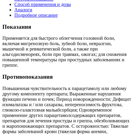
Способ применения и дозы
Аналоги
Подробное описание
Показания
Применяется для быстрого облегчения головной боли,
включая мигренозную боль, зубной боли, невралгии,
мышечной и ревматической боли, а также при
альгодисменореях, боли при травмах, ожогах; для снижения
повышенной температуры при простудных заболеваниях и
гриппе.
Противопоказания
Повышенная чувствительность к парацетамолу или любому
другому компоненту препарата; Выраженные нарушения
функции печени и почек; Период новорожденности; Дефицит
изомальтазы и / или сахаразы, непереносимость фруктозы,
глюкозо-галактозная мальабсорбция; Одновременное
применение других парацетамолсодержащих препаратов,
препаратов для лечения простуды и гриппа, обезболивающих
и жаропонижающих препаратов. С осторожностью: Тяжелые
формы заболеваний крови (тяжелая форма анемии,