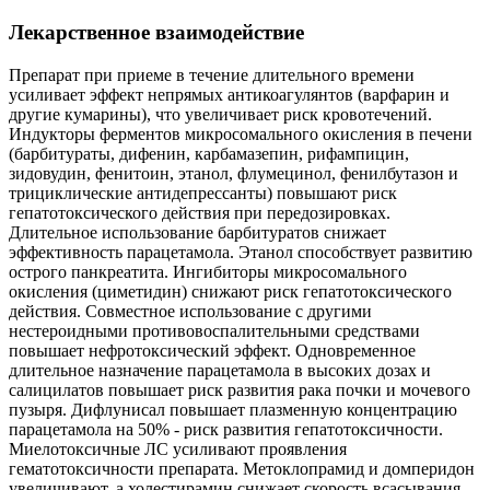
Лекарственное взаимодействие
Препарат при приеме в течение длительного времени
усиливает эффект непрямых антикоагулянтов (варфарин и
другие кумарины), что увеличивает риск кровотечений.
Индукторы ферментов микросомального окисления в печени
(барбитураты, дифенин, карбамазепин, рифампицин,
зидовудин, фенитоин, этанол, флумецинол, фенилбутазон и
трициклические антидепрессанты) повышают риск
гепатотоксического действия при передозировках.
Длительное использование барбитуратов снижает
эффективность парацетамола. Этанол способствует развитию
острого панкреатита. Ингибиторы микросомального
окисления (циметидин) снижают риск гепатотоксического
действия. Совместное использование с другими
нестероидными противовоспалительными средствами
повышает нефротоксический эффект. Одновременное
длительное назначение парацетамола в высоких дозах и
салицилатов повышает риск развития рака почки и мочевого
пузыря. Дифлунисал повышает плазменную концентрацию
парацетамола на 50% - риск развития гепатотоксичности.
Миелотоксичные ЛС усиливают проявления
гематотоксичности препарата. Метоклопрамид и домперидон
увеличивают, а холестирамин снижает скорость всасывания