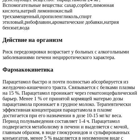
Вспомогательные вещества: сахар,сорбит,лимонная
кислота,натрий лимоннокислый
трехзамещенный,пропиленгликоль,спирт
этиловый,рибофлавин,ароматические добавки,натрия
бензоат,вода
Действие на организм
Риск передозировки возрастает у больных с алкогольными
заболеваниями печени нецирротического характера.
Фармакокинетика
Парацетамол быстро и почти полностью абсорбируется из
желудочно-кишечного тракта. Связывается с белками плазмы
на 15 %. Парацетамол проникает через гематоэнцефалический
барьер. Менее 1 % от принятой кормящей матерью дозы
парацетамола проникает в грудное молоко. Терапевтически
эффективная концентрация парацетамола в плазме
достигается при его назначении в дозе 10-15 мг/кг веса.
Период полувыведения составляет 1-4 ч. Парацетамол
подвергается метаболизму в печени и выделяется с мочой,
главным образом, в виде глюкуронидов и сульфированных
конъюгатов, менее 5 % выделяется в неизменном виде с