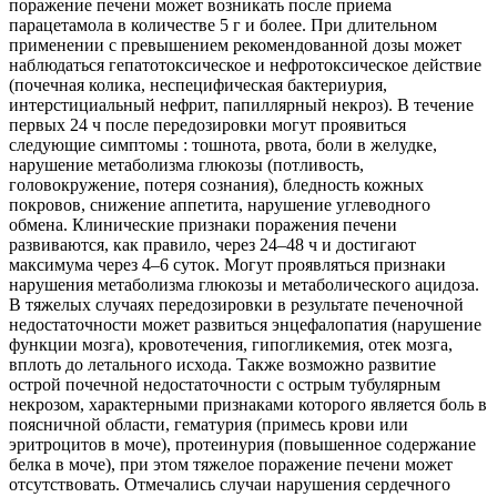
поражение печени может возникать после приема
парацетамола в количестве 5 г и более. При длительном
применении с превышением рекомендованной дозы может
наблюдаться гепатотоксическое и нефротоксическое действие
(почечная колика, неспецифическая бактериурия,
интерстициальный нефрит, папиллярный некроз). В течение
первых 24 ч после передозировки могут проявиться
следующие симптомы : тошнота, рвота, боли в желудке,
нарушение метаболизма глюкозы (потливость,
головокружение, потеря сознания), бледность кожных
покровов, снижение аппетита, нарушение углеводного
обмена. Клинические признаки поражения печени
развиваются, как правило, через 24–48 ч и достигают
максимума через 4–6 суток. Могут проявляться признаки
нарушения метаболизма глюкозы и метаболического ацидоза.
В тяжелых случаях передозировки в результате печеночной
недостаточности может развиться энцефалопатия (нарушение
функции мозга), кровотечения, гипогликемия, отек мозга,
вплоть до летального исхода. Также возможно развитие
острой почечной недостаточности с острым тубулярным
некрозом, характерными признаками которого является боль в
поясничной области, гематурия (примесь крови или
эритроцитов в моче), протеинурия (повышенное содержание
белка в моче), при этом тяжелое поражение печени может
отсутствовать. Отмечались случаи нарушения сердечного