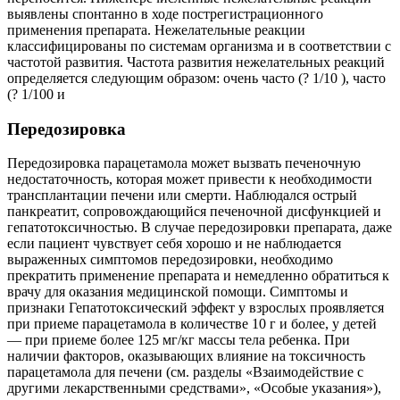
выявлены спонтанно в ходе пострегистрационного
применения препарата. Нежелательные реакции
классифицированы по системам организма и в соответствии с
частотой развития. Частота развития нежелательных реакций
определяется следующим образом: очень часто (? 1/10 ), часто
(? 1/100 и
Передозировка
Передозировка парацетамола может вызвать печеночную
недостаточность, которая может привести к необходимости
трансплантации печени или смерти. Наблюдался острый
панкреатит, сопровождающийся печеночной дисфункцией и
гепатотоксичностью. В случае передозировки препарата, даже
если пациент чувствует себя хорошо и не наблюдается
выраженных симптомов передозировки, необходимо
прекратить применение препарата и немедленно обратиться к
врачу для оказания медицинской помощи. Симптомы и
признаки Гепатотоксический эффект у взрослых проявляется
при приеме парацетамола в количестве 10 г и более, у детей
— при приеме более 125 мг/кг массы тела ребенка. При
наличии факторов, оказывающих влияние на токсичность
парацетамола для печени (см. разделы «Взаимодействие с
другими лекарственными средствами», «Особые указания»),