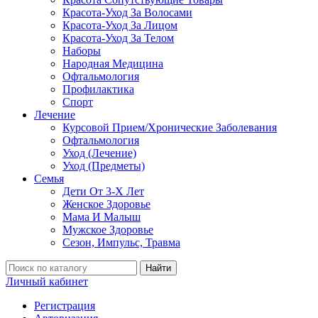
Красота-Уход За Волосами
Красота-Уход За Лицом
Красота-Уход За Телом
Наборы
Народная Медицина
Офтальмология
Профилактика
Спорт
Лечение
Курсовой Прием/Хронические Заболевания
Офтальмология
Уход (Лечение)
Уход (Предметы)
Семья
Дети От 3-Х Лет
Женское Здоровье
Мама И Малыш
Мужское Здоровье
Сезон, Импульс, Травма
Найти
Личный кабинет
Регистрация