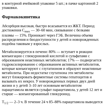
в контурной ячейковой упаковке 5 шт.; в пачке картонной 2
упаковки.
Фармакокинетика
Абсорбция высокая, быстро всасывается из ЖКТ. Период
достижения C
— 30–60 мин, связывание с белками
max
плазмы — 15%. Проникает через ГЭБ. Величина объема
распределения и биодоступности у детей и новорожденных
подобна таковым у взрослых.
Метаболизируется в печени: 80% — вступает в реакции
конъюгации с глюкуроновой кислотой и сульфатами с
образованием неактивных метаболитов; 17% — подвергается
гидроксилированию с образованием активных метаболитов,
которые конъюгируют с глутатионом и образуют неактивные
метаболиты. При недостатке глутатиона эти метаболиты
могут блокировать ферментные системы гепатоцитов и
вызывать их некроз. У новорожденных первых двух дней
жизни и у детей 3–10 лет основным метаболитом
парацетамола является сульфат парацетамола, у детей 12 лет и
старше — конъюгированный глюкуронид.
T
— 2–3 ч. В течение 24 ч 85–88% парацетамола выводится
1/2