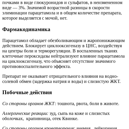
почками в виде глюкуронидов и сульфатов, в неизмененном
виде — 3%. Значимой возрастной разницы в скорости
элиминации парацетамола и в общем количестве препарата,
которое выделяется с мочой, нет.
Фармакодинамика
Парацетамол обладает обезболивающим и жаропонижающим
действием. Блокирует циклооксигеназу в ЦНС, воздействуя
на центры боли и терморегуляции. В воспаленных тканях
клеточные пероксидазы нейтрализуют влияние парацетамола
на циклооксигеназу, что объясняет отсутствие значимого
противовоспалительного эффекта.
Препарат не оказывает отрицательного влияния на водно-
солевой обмен (задержка натрия и воды) и слизистую ЖКТ.
Побочные действия
Со стороны органов ЖКТ:
тошнота, рвота, боли в животе.
Аллергические реакции:
зуд, сыпь на коже и слизистых
оболочках, крапивница, отек Квинке.
Со стороны органов кроветворения:
анемия, лейкопения,