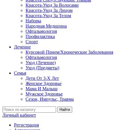
Красота-Уход За Волосами
Красота-Уход За Лицом
Красота-Уход За Телом
Наборы
Народная Медицина
Офтальмология
Профилактика
Спорт
Лечение
Курсовой Прием/Хронические Заболевания
Офтальмология
Уход (Лечение)
Уход (Предметы)
Семья
Дети От 3-Х Лет
Женское Здоровье
Мама И Малыш
Мужское Здоровье
Сезон, Импульс, Травма
Найти
Личный кабинет
Регистрация