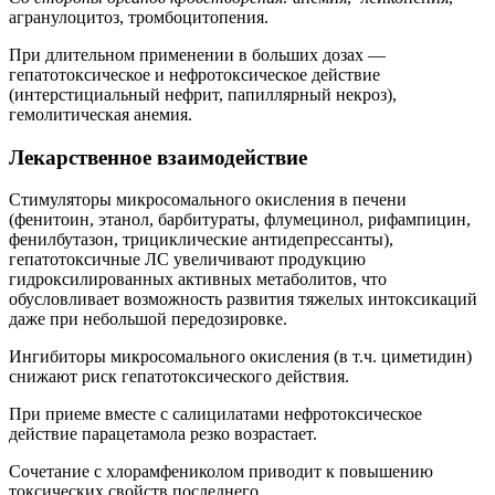
агранулоцитоз, тромбоцитопения.
При длительном применении в больших дозах —
гепатотоксическое и нефротоксическое действие
(интерстициальный нефрит, папиллярный некроз),
гемолитическая анемия.
Лекарственное взаимодействие
Стимуляторы микросомального окисления в печени
(фенитоин, этанол, барбитураты, флумецинол, рифампицин,
фенилбутазон, трициклические антидепрессанты),
гепатотоксичные ЛС увеличивают продукцию
гидроксилированных активных метаболитов, что
обусловливает возможность развития тяжелых интоксикаций
даже при небольшой передозировке.
Ингибиторы микросомального окисления (в т.ч. циметидин)
снижают риск гепатотоксического действия.
При приеме вместе с салицилатами нефротоксическое
действие парацетамола резко возрастает.
Сочетание с хлорамфениколом приводит к повышению
токсических свойств последнего.