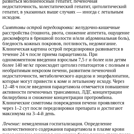
развиться молниеносный гепатит, печеночная
недостаточность, холестатический гепатит, цитолитический
гепатит, в указанных выше случаях — иногда с летальным
исходом.
Симптомы острой передозировки:
желудочно-кишечные
расстройства (тошнота, рвота, снижение аппетита, ощущение
дискомфорта в брюшной полости и/или абдоминальная боль),
бледность кожных покровов, потливость, недомогание.
Клиническая картина острой передозировки развивается в
течение 24 ч после приема парацетамола. При
одномоментном введении взрослым 7,5 г и более или детям
более 140 мг/кг происходит цитолиз гепатоцитов с полным и
необратимым некрозом печени, развитием печеночной
недостаточности, метаболического ацидоза и энцефалопатии,
которые могут привести к коме и летальному исходу. Через
12–48 ч после введения парацетамола отмечается повышение
активности печеночных трансаминаз, ЛДГ, концентрации
билирубина и снижение концентрации протромбина.
Клинические симптомы повреждения печени проявляются
через 1–2 сут после передозировки препарата и достигают
максимума на 3–4-й день.
Лечение:
немедленная госпитализация. Определение
количественного содержания парацетамола в плазме крови