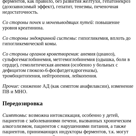
ферментов, как правило, без развития желтухи, гепатонекроз
(дозозависимый эффект), гепатит, тенезмы, печеночная
недостаточность.
Со стороны почек и мочевыводящих путей:
повышение
уровня креатинина.
Со стороны эндокринной системы:
гипогликемия, вплоть до
гипогликемической комы.
Со стороны органов кроветворения:
анемия (цианоз),
сульфогемаглобинемия, метгемоглобинемия (одышка, боли в
сердце), гемолитическая анемия (особенно у больных с
дефицитом глюкозо-6-фосфатдегидрогеназы),
тромбоцитопения, нейтропения, лейкопения.
Прочие:
снижение АД (как симптом анафилаксии), изменение
ПВ и MHO.
Передозировка
Симптомы:
возможна интоксикация, особенно у детей,
пациентов с заболеваниями печени, вызванных хроническим
алкоголизмом, пациентов с нарушениями питания, а также
пациентов, принимающих индукторы ферментов, т.к. могут