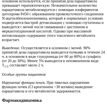
основном используется, если принятая доза парацетамола
превышает терапевтическую. Незначительное количество
парацетамола метаболизируется с помощью изоферментов
цитохрома Р450 с образованием промежуточного соединения
N-ацетилбензохинонимина, который в нормальных условиях
подвергается быстрой детоксикации с помощью глутатиона и
выводится с мочой после связывания с цистеином и
меркаптопуриновой кислотой. Однако при массивной
интоксикации содержание этого токсичного метаболита
возрастает.
Выведение.
Осуществляется в основном с мочой. 90%
принятой дозы парацетамола выводится почками в течение 24
ч, в основном в виде глукуронида (от 60 до 80%) и сульфата
(от 20 до 30%). Менее 5% выводится в неизмененном виде.
T
составляет около 2 ч.
1/2
Особые группы пациентов
Нарушение функции почек.
При тяжелых нарушениях
функции почек (Cl креатинина <30 мл/мин) выведение
парацетамола и его метаболитов задерживается.
Фармакодинамика