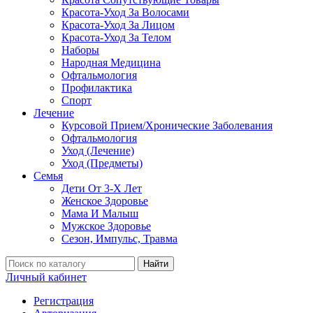
Красота-Уход За Волосами
Красота-Уход За Лицом
Красота-Уход За Телом
Наборы
Народная Медицина
Офтальмология
Профилактика
Спорт
Лечение
Курсовой Прием/Хронические Заболевания
Офтальмология
Уход (Лечение)
Уход (Предметы)
Семья
Дети От 3-Х Лет
Женское Здоровье
Мама И Малыш
Мужское Здоровье
Сезон, Импульс, Травма
Найти
Личный кабинет
Регистрация