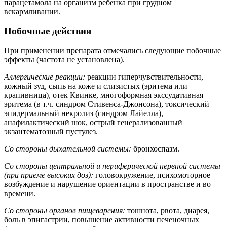
парацетамола на организм ребенка при грудном
вскармливании.
Побочные действия
При применении препарата отмечались следующие побочные
эффекты (частота не установлена).
Аллергические реакции:
реакции гиперчувствительности,
кожный зуд, сыпь на коже и слизистых (эритема или
крапивница), отек Квинке, многоформная экссудативная
эритема (в т.ч. синдром Стивенcа-Джонсона), токсический
эпидермальный некролиз (синдром Лайелла),
анафилактический шок, острый генерализованный
экзантематозный пустулез.
Со стороны дыхательной системы:
бронхоспазм.
Со стороны центральной и периферической нервной системы
(при приеме высоких доз):
головокружение, психомоторное
возбуждение и нарушение ориентации в пространстве и во
времени.
Со стороны органов пищеварения:
тошнота, рвота, диарея,
боль в эпигастрии, повышение активности печеночных