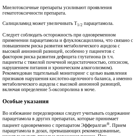
Миелотоксичные препараты усиливают проявления
гематотоксичности препарата.
Салициламид может увеличивать T
парацетамола.
1/2
Следует соблюдать осторожность при одновременном
применении парацетамола и флуклоксациллина, что связано с
повышением риска развития метаболического ацидоза с
высокой анионной разницей, особенно у пациентов с
фактором риска развития дефицита глутатиона (в т.ч.
пациенты с тяжелой почечной недостаточностью, сепсисом,
нарушением питания и хроническим алкоголизмом).
Рекомендован тщательный мониторинг с целью выявления
признаков нарушения кислотно-щелочного баланса, а именно
метаболического ацидоза с высокой анионной разницей,
включая определение 5-оксопролина в моче.
Особые указания
Во избежание передозировки следует учитывать содержание
парацетамола в других препаратах, которые принимает
®
пациент одновременно с препаратом Эффералган
. Прием
парацетамола в дозах, превышающих рекомендованные,