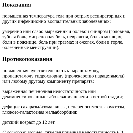
Показания
повышенная температура тела при острых респираторных и
других инфекционно-воспалительных заболеваниях;
умеренно или слабо выраженный болевой синдром (головная,
зубная боль, мигренозная боль, невралгия, боль в мышцах,
боли в пояснице, боль при травмах и ожогах, боли в горле,
болезненные менструации).
Противопоказания
повышенная чувствительность к парацетамолу,
пропацетамолу гидрохлориду (пролекарство парацетамола)
или любому другому компоненту препарата;
выраженная печеночная недостаточность или
декомпенсированные заболевания печени в острой стадии;
дефицит сахаразы/изомальтазы, непереносимость фруктозы,
глюкозо-галактозная мальабсорбция;
детский возраст до 12 лет.
С осторожностью:
тяжелая почечная недостаточность (Cl