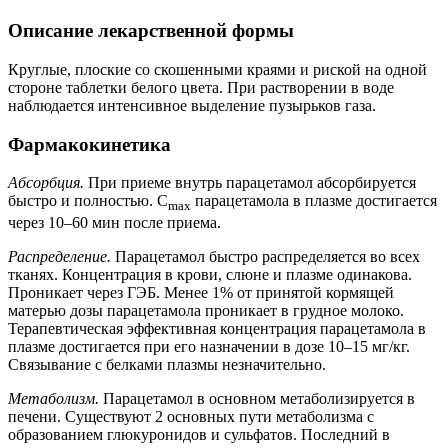
Описание лекарственной формы
Круглые, плоские со скошенными краями и риской на одной
стороне таблетки белого цвета. При растворении в воде
наблюдается интенсивное выделение пузырьков газа.
Фармакокинетика
Абсорбция.
При приеме внутрь парацетамол абсорбируется
быстро и полностью. C
парацетамола в плазме достигается
max
через 10–60 мин после приема.
Распределение.
Парацетамол быстро распределяется во всех
тканях. Концентрация в крови, слюне и плазме одинакова.
Проникает через ГЭБ. Менее 1% от принятой кормящей
матерью дозы парацетамола проникает в грудное молоко.
Терапевтическая эффективная концентрация парацетамола в
плазме достигается при его назначении в дозе 10–15 мг/кг.
Связывание с белками плазмы незначительно.
Метаболизм.
Парацетамол в основном метаболизируется в
печени. Существуют 2 основных пути метаболизма с
образованием глюкуронидов и сульфатов. Последний в