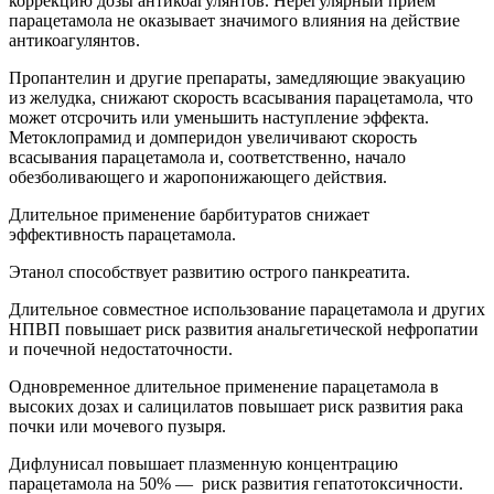
коррекцию дозы антикоагулянтов. Нерегулярный прием
парацетамола не оказывает значимого влияния на действие
антикоагулянтов.
Пропантелин и другие препараты, замедляющие эвакуацию
из желудка, снижают скорость всасывания парацетамола, что
может отсрочить или уменьшить наступление эффекта.
Метоклопрамид и домперидон увеличивают скорость
всасывания парацетамола и, соответственно, начало
обезболивающего и жаропонижающего действия.
Длительное применение барбитуратов снижает
эффективность парацетамола.
Этанол способствует развитию острого панкреатита.
Длительное совместное использование парацетамола и других
НПВП повышает риск развития анальгетической нефропатии
и почечной недостаточности.
Одновременное длительное применение парацетамола в
высоких дозах и салицилатов повышает риск развития рака
почки или мочевого пузыря.
Дифлунисал повышает плазменную концентрацию
парацетамола на 50% — риск развития гепатотоксичности.