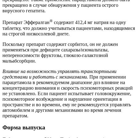
прекращено в случае обнаружения у пациента острого
вирусного гепатита.
®
Препарат Эффералган
содержит 412,4 мг натрия на одну
таблетку, что должно учитываться пациентами, находящимися
на строгой низкосолевой диете.
Поскольку препарат содержит сорбитол, он не должен
применяться при дефиците сахаразы/изомальтазы,
непереносимости фруктозы, глюкозо-галактозной
мальабсорбции.
Влияние на возможность управлять транспортными
средствами и работать с механизмами.
При применении
парацетамола в рекомендуемом диапазоне доз влияние на
концентрацию внимания и скорость психомоторных реакций
не установлено. Если пациент испытывает головокружение,
психомоторное возбуждение и нарушение ориентации в
пространстве и во времени, ему не рекомендуется управлять
автомобилем и другими механизмами во время лечения
препаратом.
Форма выпуска