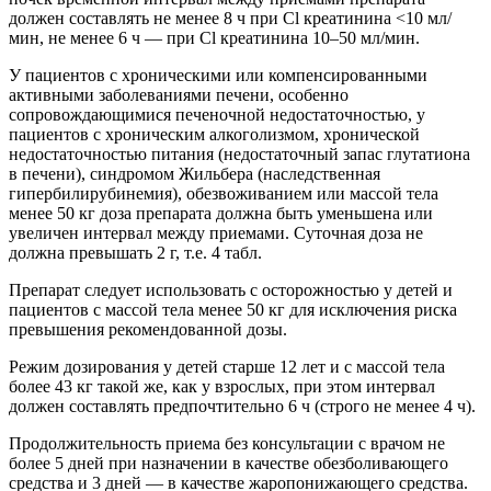
должен составлять не менее 8 ч при Cl креатинина <10 мл/
мин, не менее 6 ч — при Cl креатинина 10–50 мл/мин.
У пациентов с хроническими или компенсированными
активными заболеваниями печени, особенно
сопровождающимися печеночной недостаточностью, у
пациентов с хроническим алкоголизмом, хронической
недостаточностью питания (недостаточный запас глутатиона
в печени), синдромом Жильбера (наследственная
гипербилирубинемия), обезвоживанием или массой тела
менее 50 кг доза препарата должна быть уменьшена или
увеличен интервал между приемами. Суточная доза не
должна превышать 2 г, т.е. 4 табл.
Препарат следует использовать с осторожностью у детей и
пациентов с массой тела менее 50 кг для исключения риска
превышения рекомендованной дозы.
Режим дозирования у детей старше 12 лет и с массой тела
более 43 кг такой же, как у взрослых, при этом интервал
должен составлять предпочтительно 6 ч (строго не менее 4 ч).
Продолжительность приема без консультации с врачом не
более 5 дней при назначении в качестве обезболивающего
средства и 3 дней — в качестве жаропонижающего средства.