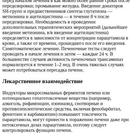
перед началом лечения в как можно более ранние сроки после
передозировки; промывание желудка. Введение донаторов
SH-групп и предшественников синтеза глутатиона —
метионина и ацетилцистеина — в течение 8 ч после
передозировки. Необходимость в проведении
дополнительных терапевтических мероприятий (дальнейшее
введение метионина, в/в введение ацетилцистеина)
определяется в зависимости от концентрации парацетамола в
крови, а также от времени, прошедшего после его введения.
Симптоматическое лечение. Печеночные тесты следует
проводить в начале лечения и затем — каждые 24 ч. В
большинстве случаев активность печеночных трансаминаз
нормализуется в течение 1–2 нед. В очень тяжелых случаях
может потребоваться пересадка печени.
Лекарственное взаимодействие
Индукторы микросомальных ферментов печени или
потенциально гепатотоксичные вещества (например,
алкоголь, рифампицин, изониазид, снотворные и
противоэпилептические средства, включая фенобарбитал,
фенитоин и карбамазепин) повышают токсичность
парацетамола, могут привести к поражению печени даже при
нетоксичных дозах парацетамола, поэтому следует
контролировать функцию печени.