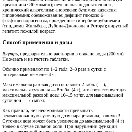
креатинина <30 мл/мин); печеночная недостаточность;
хронический алкоголизм; анорексия; булимия; кахексия;
гиповолемия; обезвоживание; дефицит глюкозо-6-
фосфатдегидрогеназы; врожденные гипербилирубинемии
(синдромы Жильбера, Дубина-Джонсона и Ротора); вирусный
гепатит; пожилой возраст.
Способ применения и дозы
Внутрь,
предварительно растворив в стакане воды (200 мл).
Не жевать и не глотать таблетки.
Обычно применяют по 1–2 табл. 2–3 раза в сутки с
интервалами не менее 4 ч.
Максимальная разовая доза составляет 2 табл. (1 г),
максимальная суточная — 8 табл. (4 г), что соответствует для
максимальной разовой дозы 10–15 мг/кг, для максимальной
суточной — 75 мг/кг.
Как правило, нет необходимости превышать
рекомендованную суточную дозу парацетамола, равную 3 г.
Суточная доза может быть увеличена до максимальной (4 г)
только в случае сильной боли. При нарушении функции
почек временной интервал между приемами препарата