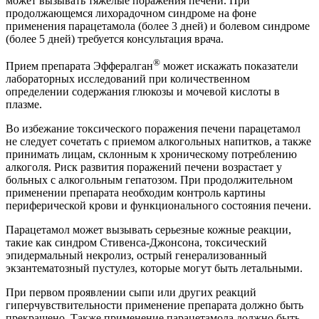
может вызывать тяжелые поражения печени. При
продолжающемся лихорадочном синдроме на фоне
применения парацетамола (более 3 дней) и болевом синдроме
(более 5 дней) требуется консультация врача.
®
Прием препарата Эффералган
может искажать показатели
лабораторных исследований при количественном
определении содержания глюкозы и мочевой кислоты в
плазме.
Во избежание токсического поражения печени парацетамол
не следует сочетать с приемом алкогольных напитков, а также
принимать лицам, склонным к хроническому потреблению
алкоголя. Риск развития поражений печени возрастает у
больных с алкогольным гепатозом. При продолжительном
применении препарата необходим контроль картины
периферической крови и функционального состояния печени.
Парацетамол может вызывать серьезные кожные реакции,
такие как синдром Стивенcа-Джонсона, токсический
эпидермальный некролиз, острый генерализованный
экзантематозный пустулез, которые могут быть летальными.
При первом проявлении сыпи или других реакций
гиперчувствительности применение препарата должно быть
прекращено. Также применение парацетамола должно быть