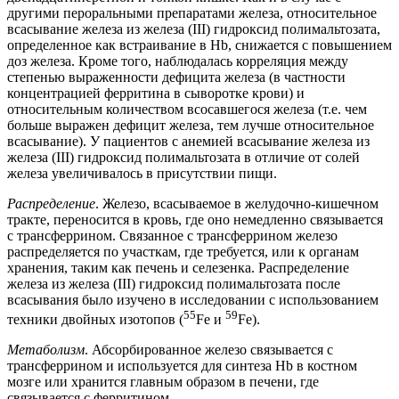
другими пероральными препаратами железа, относительное
всасывание железа из железа (III) гидроксид полимальтозата,
определенное как встраивание в Hb, снижается с повышением
доз железа. Кроме того, наблюдалась корреляция между
степенью выраженности дефицита железа (в частности
концентрацией ферритина в сыворотке крови) и
относительным количеством всосавшегося железа (т.е. чем
больше выражен дефицит железа, тем лучше относительное
всасывание). У пациентов с анемией всасывание железа из
железа (III) гидроксид полимальтозата в отличие от солей
железа увеличивалось в присутствии пищи.
Распределение
. Железо, всасываемое в желудочно-кишечном
тракте, переносится в кровь, где оно немедленно связывается
с трансферрином. Связанное с трансферрином железо
распределяется по участкам, где требуется, или к органам
хранения, таким как печень и селезенка. Распределение
железа из железа (III) гидроксид полимальтозата после
всасывания было изучено в исследовании с использованием
55
59
техники двойных изотопов (
Fe и
Fe).
Метаболизм
. Абсорбированное железо связывается с
трансферрином и используется для синтеза Hb в костном
мозге или хранится главным образом в печени, где
связывается с ферритином.