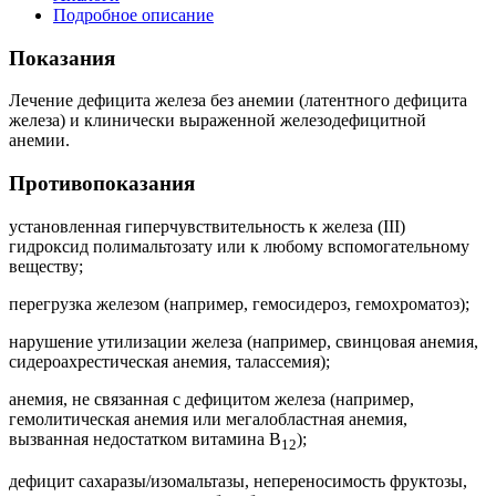
Подробное описание
Показания
Лечение дефицита железа без анемии (латентного дефицита
железа) и клинически выраженной железодефицитной
анемии.
Противопоказания
установленная гиперчувствительность к железа (III)
гидроксид полимальтозату или к любому вспомогательному
веществу;
перегрузка железом (например, гемосидероз, гемохроматоз);
нарушение утилизации железа (например, свинцовая анемия,
сидероахрестическая анемия, талассемия);
анемия, не связанная с дефицитом железа (например,
гемолитическая анемия или мегалобластная анемия,
вызванная недостатком витамина В
);
12
дефицит сахаразы/изомальтазы, непереносимость фруктозы,