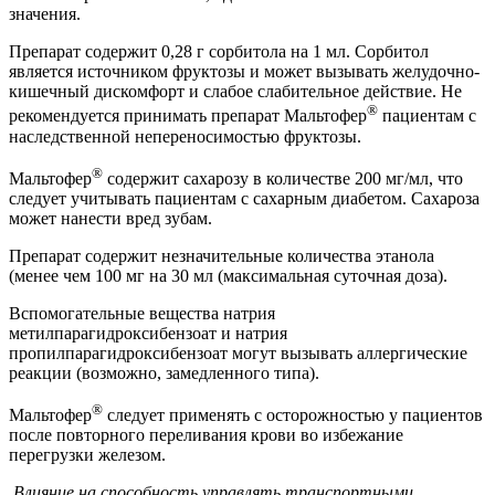
значения.
Препарат содержит 0,28 г сорбитола на 1 мл. Сорбитол
является источником фруктозы и может вызывать желудочно-
кишечный дискомфорт и слабое слабительное действие. Не
®
рекомендуется принимать препарат Мальтофер
пациентам с
наследственной непереносимостью фруктозы.
®
Мальтофер
содержит сахарозу в количестве 200 мг/мл, что
следует учитывать пациентам с сахарным диабетом. Сахароза
может нанести вред зубам.
Препарат содержит незначительные количества этанола
(менее чем 100 мг на 30 мл (максимальная суточная доза).
Вспомогательные вещества натрия
метилпарагидроксибензоат и натрия
пропилпарагидроксибензоат могут вызывать аллергические
реакции (возможно, замедленного типа).
®
Мальтофер
следует применять с осторожностью у пациентов
после повторного переливания крови во избежание
перегрузки железом.
Влияние на способность управлять транспортными