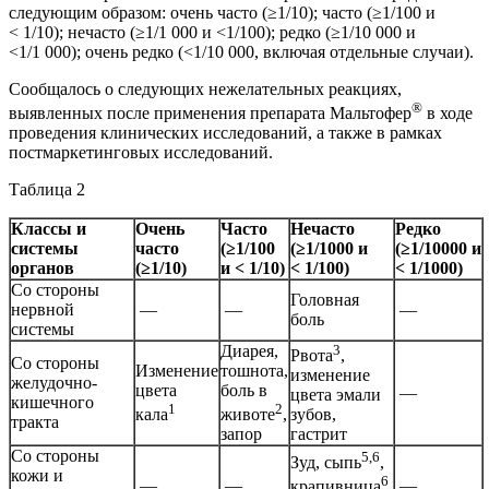
следующим образом: очень часто (≥1/10); часто (≥1/100 и
< 1/10); нечасто (≥1/1 000 и <1/100); редко (≥1/10 000 и
<1/1 000); очень редко (<1/10 000, включая отдельные случаи).
Сообщалось о следующих нежелательных реакциях,
®
выявленных после применения препарата Мальтофер
в ходе
проведения клинических исследований, а также в рамках
постмаркетинговых исследований.
Таблица 2
Классы и
Очень
Часто
Нечасто
Редко
системы
часто
(≥1/100
(≥1/1000 и
(≥1/10000 и
органов
(≥1/10)
и < 1/10)
< 1/100)
< 1/1000)
Со стороны
Головная
нервной
—
—
—
боль
системы
Диарея,
3
Рвота
,
Со стороны
Изменение
тошнота,
изменение
желудочно-
цвета
боль в
—
цвета эмали
кишечного
1
2
кала
животе
,
зубов,
тракта
запор
гастрит
Со стороны
5,6
Зуд, сыпь
,
кожи и
6
—
—
—
крапивница
,