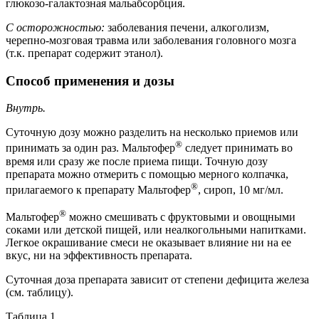
глюкозо-галактозная мальабсорбция.
С осторожностью:
заболевания печени, алкоголизм,
черепно-мозговая травма или заболевания головного мозга
(т.к. препарат содержит этанол).
Способ применения и дозы
Внутрь.
Суточную дозу можно разделить на несколько приемов или
®
принимать за один раз. Мальтофер
следует принимать во
время или сразу же после приема пищи. Точную дозу
препарата можно отмерить с помощью мерного колпачка,
®
прилагаемого к препарату Мальтофер
, сироп, 10 мг/мл.
®
Мальтофер
можно смешивать с фруктовыми и овощными
соками или детской пищей, или неалкогольными напитками.
Легкое окрашивание смеси не оказывает влияние ни на ее
вкус, ни на эффективность препарата.
Суточная доза препарата зависит от степени дефицита железа
(см. таблицу).
Таблица 1