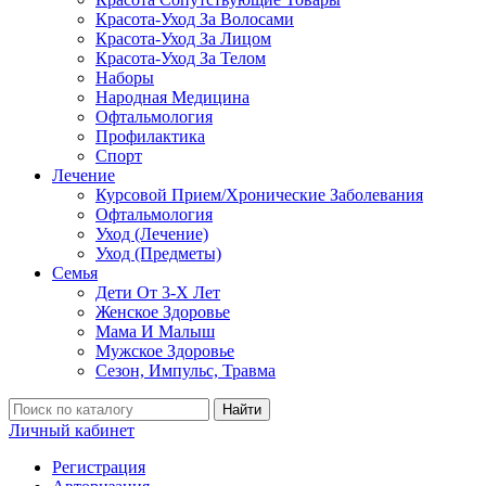
Красота-Уход За Волосами
Красота-Уход За Лицом
Красота-Уход За Телом
Наборы
Народная Медицина
Офтальмология
Профилактика
Спорт
Лечение
Курсовой Прием/Хронические Заболевания
Офтальмология
Уход (Лечение)
Уход (Предметы)
Семья
Дети От 3-Х Лет
Женское Здоровье
Мама И Малыш
Мужское Здоровье
Сезон, Импульс, Травма
Найти
Личный кабинет
Регистрация