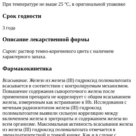
При температуре не выше 25 °C, в оригинальной упаковке
Срок годности
3 года
Описание лекарственной формы
Сироп:
раствор темно-коричневого цвета с наличием
характерного запаха.
Фармакокинетика
Всасывание.
Железо из железа (III) гидроксид полимальтозата
всасывается в соответствии с контролируемым механизмом.
Повышение содержания сывороточного железа после
применения препарата не коррелирует с общим всасыванием
железа, измеренным как встраивание в Hb. Исследования с
меченым радиоизотопом железа (III) гидроксид
полимальтозатом выявили сильную корреляцию между
включением железа в эритроциты и содержанием железа во
всем организме. Максимальная активность всасывания железа
из железа (III) гидроксид полимальтозата отмечается в
двенадцатиперстной и тонкой кишке. Как и в случае с