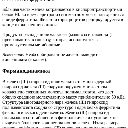
Бóльшая часть железа встраивается в кислородтранспортный
белок Hb во время эритропоэза в костном мозге или хранится
в виде ферритина. Железо из эритроцитов рециркулируется в
конце их жизненного цикла.
Продукты распада полимальтозы (мальтоза и глюконат)
превращаются в глюкозу, которая используется в
промежуточном метаболизме.
Выведение
. Неабсорбированное железо выводится
кишечником (с калом).
Фармакодинамика
В железа (III) гидроксид полимальтозате многоядерный
гидроксид железа (III) снаружи окружен множеством
ковалентно связанных молекул полимальтозата, что дает
общую среднюю молекулярную массу приблизительно 50 кДа.
Структура многоядерного ядра железа (III) гидроксид
полимальтозата сходна со структурой ядра белка ферритина —
физиологического депо железа. Железа (III) гидроксид
полимальтозат стабилен и в физиологических условиях не
выделяет большого количества ионов железа. Из-за размера
степень диффузии железа (III) гидроксид полимальтозата через