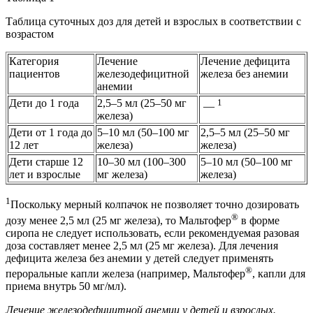
Таблица cуточных доз для детей и взрослых в соответствии с
возрастом
Категория
Лечение
Лечение дефицита
пациентов
железодефицитной
железа без анемии
анемии
Дети до 1 года
2,5–5 мл (25–50 мг
1
—
железа)
Дети от 1 года до
5–10 мл (50–100 мг
2,5–5 мл (25–50 мг
12 лет
железа)
железа)
Дети старше 12
10–30 мл (100–300
5–10 мл (50–100 мг
лет и взрослые
мг железа)
железа)
1
Поскольку мерный колпачок не позволяет точно дозировать
®
дозу менее 2,5 мл (25 мг железа), то Мальтофер
в форме
сиропа не следует использовать, если рекомендуемая разовая
доза составляет менее 2,5 мл (25 мг железа). Для лечения
дефицита железа без анемии у детей следует применять
®
пероральные капли железа (например, Мальтофер
, капли для
приема внутрь 50 мг/мл).
Лечение железодефицитной анемии у детей и взрослых.