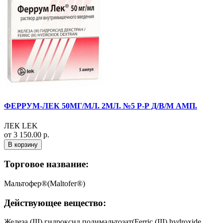
ФЕРРУМ-ЛЕК 50МГ/МЛ. 2МЛ. №5 Р-Р Д/В/М АМП.
ЛЕК LEK
от 3 150.00 р.
В корзину
Торговое название:
Мальтофер®(Maltofer®)
Действующее вещество:
Железа (III) гидроксид полимальтозат(Ferric (III) hydroxide