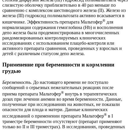
слизистую оболочку приблизительно в 40 раз меньше по
сравнению с комплексом шестиводного железа (II). Железо из
железа (III) гидроксид полимальтозата активно всасывается в
®
кишечнике. Эффективность препарата Мальтофер
для
нормализации содержания гемоглобина (Hb) и восполнения
депо железа была продемонстрирована в многочисленных
рандомизированных контролируемых клинических
исследованиях с использованием плацебо-контроля или
активного препарата сравнения, проведенных у взрослых и
детей с различным статусом депо железа.
Применение при беременности и кормлении
грудью
Беременность.
До настоящего времени не поступало
сообщений о серьезных нежелательных реакциях после
®
приема препарата Мальтофер
внутрь в терапевтических
дозах при лечении анемии во время беременности. Данные,
полученные при исследованиях на животных, не показали
опасности для плода и матери. Данные клинических
®
исследований о применении препарата Мальтофер
в I
триместре беременности отсутствуют (препарат применяют
только во II и III триместрах). В исследованиях, проведенных