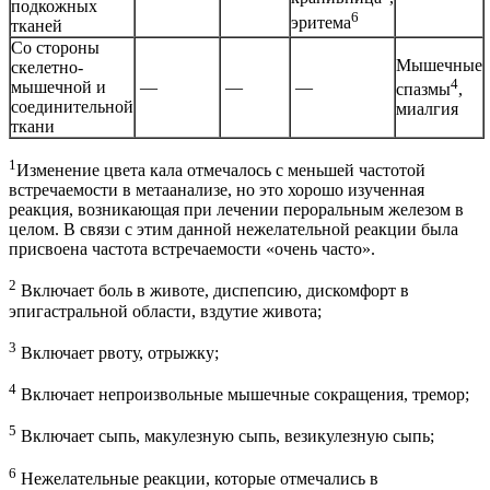
подкожных
6
эритема
тканей
Со стороны
Мышечные
скелетно-
4
мышечной и
—
—
—
спазмы
,
соединительной
миалгия
ткани
1
Изменение цвета кала отмечалось с меньшей частотой
встречаемости в метаанализе, но это хорошо изученная
реакция, возникающая при лечении пероральным железом в
целом. В связи с этим данной нежелательной реакции была
присвоена частота встречаемости «очень часто».
2
Включает боль в животе, диспепсию, дискомфорт в
эпигастральной области, вздутие живота;
3
Включает рвоту, отрыжку;
4
Включает непроизвольные мышечные сокращения, тремор;
5
Включает сыпь, макулезную сыпь, везикулезную сыпь;
6
Нежелательные реакции, которые отмечались в