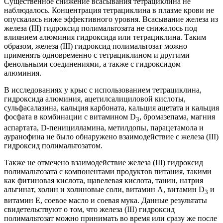
Существенное снижение всасывания тетрациклина не
наблюдалось. Концентрация тетрациклина в плазме крови не
опускалась ниже эффективного уровня. Всасывание железа из
железа (III) гидроксид полимальтозата не снижалось под
влиянием алюминия гидроксида или тетрациклина. Таким
образом, железа (III) гидроксид полимальтозат можно
применять одновременно с тетрациклином и другими
фенольными соединениями, а также с гидроксидом
алюминия.
В исследованиях у крыс с использованием тетрациклина,
гидроксида алюминия, ацетилсалициловой кислоты,
сульфасалазина, кальция карбоната, кальция ацетата и кальция
фосфата в комбинации с витамином D
, бромазепама, магния
3
аспартата, D-пеницилламина, метилдопы, парацетамола и
ауранофина не было обнаружено взаимодействие с железа (III)
гидроксид полимальтозатом.
Также не отмечено взаимодействие железа (III) гидроксид
полимальтозата с компонентами продуктов питания, такими
как фитиновая кислота, щавелевая кислота, танин, натрия
альгинат, холин и холиновые соли, витамин А, витамин D
и
3
витамин Е, соевое масло и соевая мука. Данные результаты
свидетельствуют о том, что железа (III) гидроксид
полимальтозат можно принимать во время или сразу же после