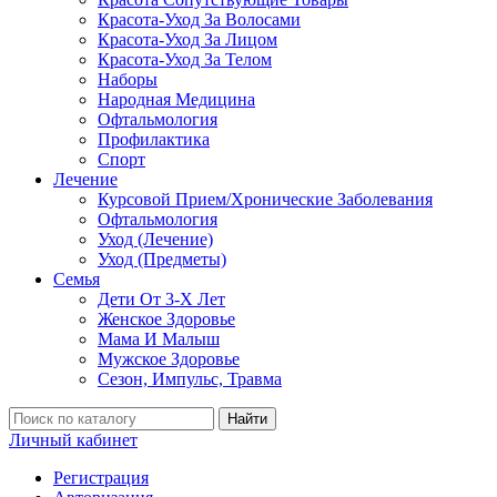
Красота-Уход За Волосами
Красота-Уход За Лицом
Красота-Уход За Телом
Наборы
Народная Медицина
Офтальмология
Профилактика
Спорт
Лечение
Курсовой Прием/Хронические Заболевания
Офтальмология
Уход (Лечение)
Уход (Предметы)
Семья
Дети От 3-Х Лет
Женское Здоровье
Мама И Малыш
Мужское Здоровье
Сезон, Импульс, Травма
Найти
Личный кабинет
Регистрация