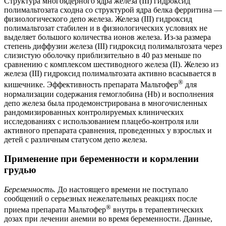
Структура многоядерного ядра железа (III) гидроксид
полимальтозата сходна со структурой ядра белка ферритина —
физиологического депо железа. Железа (III) гидроксид
полимальтозат стабилен и в физиологических условиях не
выделяет большого количества ионов железа. Из-за размера
степень диффузии железа (III) гидроксид полимальтозата через
слизистую оболочку приблизительно в 40 раз меньше по
сравнению с комплексом шестиводного железа (II). Железо из
железа (III) гидроксид полимальтозата активно всасывается в
®
кишечнике. Эффективность препарата Мальтофер
для
нормализации содержания гемоглобина (Hb) и восполнения
депо железа была продемонстрирована в многочисленных
рандомизированных контролируемых клинических
исследованиях с использованием плацебо-контроля или
активного препарата сравнения, проведенных у взрослых и
детей с различным статусом депо железа.
Применение при беременности и кормлении
грудью
Беременность.
До настоящего времени не поступало
сообщений о серьезных нежелательных реакциях после
®
приема препарата Мальтофер
внутрь в терапевтических
дозах при лечении анемии во время беременности. Данные,