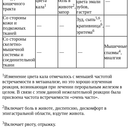
цвета
боль в
—
цвета эмали
кишечного
1
2
кала
животе
,
зубов,
тракта
запор
гастрит
Со стороны
5,6
Зуд, сыпь
,
кожи и
6
—
—
—
крапивница
,
подкожных
6
эритема
тканей
Со стороны
скелетно-
Мышечные
мышечной
4
—
—
—
спазмы
,
системы и
миалгия
соединительной
ткани
1
Изменение цвета кала отмечалось с меньшей частотой
встречаемости в метаанализе, но это хорошо изученная
реакция, возникающая при лечении пероральным железом в
целом. В связи с этим данной нежелательной реакции была
присвоена частота встречаемости «очень часто».
2
Включает боль в животе, диспепсию, дискомфорт в
эпигастральной области, вздутие живота.
3
Включает рвоту, отрыжку.