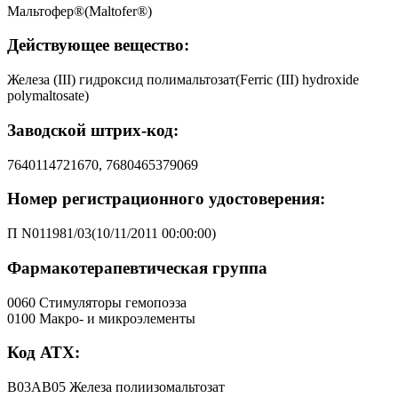
Мальтофер®(Maltofer®)
Действующее вещество:
Железа (III) гидроксид полимальтозат(Ferric (III) hydroxide
polymaltosate)
Заводской штрих-код:
7640114721670, 7680465379069
Номер регистрационного удостоверения:
П N011981/03(10/11/2011 00:00:00)
Фармакотерапевтическая группа
0060 Стимуляторы гемопоэза
0100 Макро- и микроэлементы
Код АТХ:
B03AB05 Железа полиизомальтозат