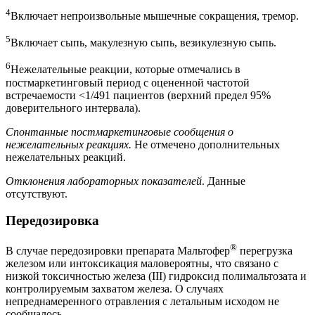
4
Включает непроизвольные мышечные сокращения, тремор.
5
Включает сыпь, макулезную сыпь, везикулезную сыпь.
6
Нежелательные реакции, которые отмечались в
постмаркетинговый период с оцененной частотой
встречаемости <1/491 пациентов (верхний предел 95%
доверительного интервала).
Спонтанные постмаркетинговые сообщения о
нежелательных реакциях.
Не отмечено дополнительных
нежелательных реакций.
Отклонения лабораторных показателей
. Данные
отсутствуют.
Передозировка
®
В случае передозировки препарата Мальтофер
перегрузка
железом или интоксикация маловероятны, что связано с
низкой токсичностью железа (III) гидроксид полимальтозата и
контролируемым захватом железа. О случаях
непреднамеренного отравления с летальным исходом не
сообщалось.