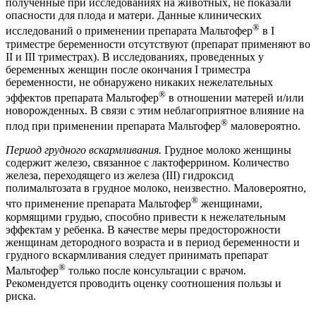
полученные при исследованиях на животных, не показали
опасности для плода и матери. Данные клинических
®
исследований о применении препарата Мальтофер
в I
триместре беременности отсутствуют (препарат применяют во
II и III триместрах). В исследованиях, проведенных у
беременных женщин после окончания I триместра
беременности, не обнаружено никаких нежелательных
®
эффектов препарата Мальтофер
в отношении матерей и/или
новорожденных. В связи с этим неблагоприятное влияние на
®
плод при применении препарата Мальтофер
маловероятно.
Период грудного вскармливания.
Грудное молоко женщины
содержит железо, связанное с лактоферрином. Количество
железа, переходящего из железа (III) гидроксид
полимальтозата в грудное молоко, неизвестно. Маловероятно,
®
что применение препарата Мальтофер
женщинами,
кормящими грудью, способно привести к нежелательным
эффектам у ребенка. В качестве меры предосторожности
женщинам детородного возраста и в период беременности и
грудного вскармливания следует принимать препарат
®
Мальтофер
только после консультации с врачом.
Рекомендуется проводить оценку соотношения пользы и
риска.