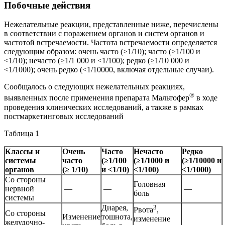
Побочные действия
Нежелательные реакции, представленные ниже, перечислены
в соответствии с поражением органов и систем органов и
частотой встречаемости. Частота встречаемости определяется
следующим образом: очень часто (≥1/10); часто (≥1/100 и
<1/10); нечасто (≥1/1 000 и <1/100); редко (≥1/10 000 и
<1/1000); очень редко (<1/10000, включая отдельные случаи).
Сообщалось о следующих нежелательных реакциях,
®
выявленных после применения препарата Мальтофер
в ходе
проведения клинических исследований, а также в рамках
постмаркетинговых исследований
Таблица 1
Классы и
Очень
Часто
Нечасто
Редко
системы
часто
(≥1/100
(≥1/1000 и
(≥1/10000 и
органов
(≥ 1/10)
и <1/10)
<1/100)
<1/1000)
Со стороны
Головная
нервной
—
—
—
боль
системы
Диарея,
3
Рвота
,
Со стороны
Изменение
тошнота,
изменение
желудочно-