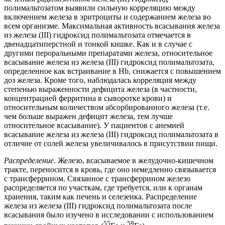
полимальтозатом выявили сильную корреляцию между
включением железа в эритроциты и содержанием железа во
всем организме. Максимальная активность всасывания железа
из железа (III) гидроксид полимальтозата отмечается в
двенадцатиперстной и тонкой кишке. Как и в случае с
другими пероральными препаратами железа, относительное
всасывание железа из железа (III) гидроксид полимальтозата,
определенное как встраивание в Hb, снижается с повышением
доз железа. Кроме того, наблюдалась корреляция между
степенью выраженности дефицита железа (в частности,
концентрацией ферритина в сыворотке крови) и
относительным количеством абсорбированного железа (т.е.
чем больше выражен дефицит железа, тем лучше
относительное всасывание). У пациентов с анемией
всасывание железа из железа (III) гидроксид полимальтозата в
отличие от солей железа увеличивалось в присутствии пищи.
Распределение
. Железо, всасываемое в желудочно-кишечном
тракте, переносится в кровь, где оно немедленно связывается
с трансферрином. Связанное с трансферрином железо
распределяется по участкам, где требуется, или к органам
хранения, таким как печень и селезенка. Распределение
железа из железа (III) гидроксид полимальтозата после
всасывания было изучено в исследовании с использованием
55
59