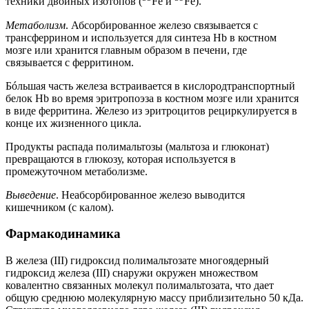
техники двойных изотопов (
Fe и
Fe).
Метаболизм
. Абсорбированное железо связывается с
трансферрином и используется для синтеза Hb в костном
мозге или хранится главным образом в печени, где
связывается с ферритином.
Бóльшая часть железа встраивается в кислородтранспортный
белок Hb во время эритропоэза в костном мозге или хранится
в виде ферритина. Железо из эритроцитов рециркулируется в
конце их жизненного цикла.
Продукты распада полимальтозы (мальтоза и глюконат)
превращаются в глюкозу, которая используется в
промежуточном метаболизме.
Выведение
. Неабсорбированное железо выводится
кишечником (с калом).
Фармакодинамика
В железа (III) гидроксид полимальтозате многоядерный
гидроксид железа (III) снаружи окружен множеством
ковалентно связанных молекул полимальтозата, что дает
общую среднюю молекулярную массу приблизительно 50 кДа.