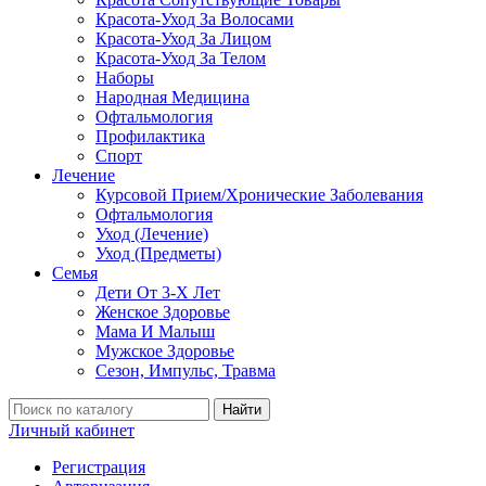
Красота-Уход За Волосами
Красота-Уход За Лицом
Красота-Уход За Телом
Наборы
Народная Медицина
Офтальмология
Профилактика
Спорт
Лечение
Курсовой Прием/Хронические Заболевания
Офтальмология
Уход (Лечение)
Уход (Предметы)
Семья
Дети От 3-Х Лет
Женское Здоровье
Мама И Малыш
Мужское Здоровье
Сезон, Импульс, Травма
Найти
Личный кабинет
Регистрация