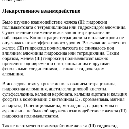
Лекарственное взаимодействие
Было изучено взаимодействие железа (III) гидроксид
полимальтозата с тетрациклином или гидроксидом алюминия.
Существенное снижение всасывания тетрациклина не
наблюдалось. Концентрация тетрациклина в плазме крови не
опускалась ниже эффективного уровня. Всасывание железа из
железа (III) гидроксид полимальтозата не снижалось под
влиянием алюминия гидроксида или тетрациклина. Таким
образом, железа (III) гидроксид полимальтозат можно
применять одновременно с тетрациклином и другими
фенольными соединениями, а также с гидроксидом
алюминия.
В исследованиях у крыс с использованием тетрациклина,
гидроксида алюминия, ацетилсалициловой кислоты,
сульфасалазина, кальция карбоната, кальция ацетата и кальция
фосфата в комбинации с витамином D
, бромазепама, магния
3
аспартата, D-пеницилламина, метилдопы, парацетамола и
ауранофина не было обнаружено взаимодействие с железа (III)
гидроксид полимальтозатом.
Также не отмечено взаимодействие железа (III) гидроксид