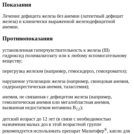
Показания
Лечение дефицита железа без анемии (латентный дефицит
железа) и клинически выраженной железодефицитной
анемии.
Противопоказания
установленная гиперчувствительность к железа (III)
гидроксид полимальтозату или к любому вспомогательному
веществу;
перегрузка железом (например, гемосидероз, гемохроматоз);
нарушение утилизации железа (например, свинцовая анемия,
сидероахрестическая анемия, талассемия);
анемия, не связанная с дефицитом железа (например,
гемолитическая анемия или мегалобластная анемия,
вызванная недостатком витамина В
);
12
детский возраст до 12 лет (в связи с необходимостью
назначения малых доз в этой возрастной группе
®
рекомендуется использовать препарат Мальтофер
, капли для