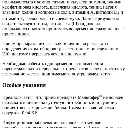
полимальтозата с компонентами продуктов питания, такими
как фитиновая кислота, щавелевая кислота, танин, натрия
альгинат, холин и холиновые соли, витамин А, витамин D
и
3
витамин Е, соевое масло и соевая мука. Данные результаты
свидетельствуют о том, что железа (III) гидроксид
полимальтозат можно принимать во время или сразу же после
приема пищи.
Прием препарата не оказывает влияние на результаты
определения скрытой крови (с селективным определением
Hb), поэтому прерывать лечение не нужно.
Необходимо избегать одновременного применения
парентеральных и пероральных препаратов железа, поскольку
всасывание железа, принимаемого внутрь, замедляется.
Особые указания
®
Предполагается, что прием препарата Мальтофер
не должен
оказывать влияние на суточную потребность в инсулине у
пациентов с сахарным диабетом. 1 жевательная таблетка
содержит 0,04 ХЕ.
Инфекционные заболевания или злокачественные
новообразования могут вызывать анемию. Поскольку железо