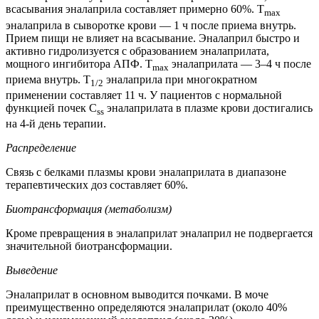
всасывания эналаприла составляет примерно 60%. T
max
эналаприла в сыворотке крови — 1 ч после приема внутрь.
Прием пищи не влияет на всасывание. Эналаприл быстро и
активно гидролизуется с образованием эналаприлата,
мощного ингибитора АПФ. T
эналаприлата — 3–4 ч после
max
приема внутрь. T
эналаприла при многократном
1/2
применении составляет 11 ч. У пациентов с нормальной
функцией почек C
эналаприлата в плазме крови достигались
ss
на 4-й день терапии.
Распределение
Связь с белками плазмы крови эналаприлата в диапазоне
терапевтических доз составляет 60%.
Биотрансформация (метаболизм)
Кроме превращения в эналаприлат эналаприл не подвергается
значительной биотрансформации.
Выведение
Эналаприлат в основном выводится почками. В моче
преимущественно определяются эналаприлат (около 40%