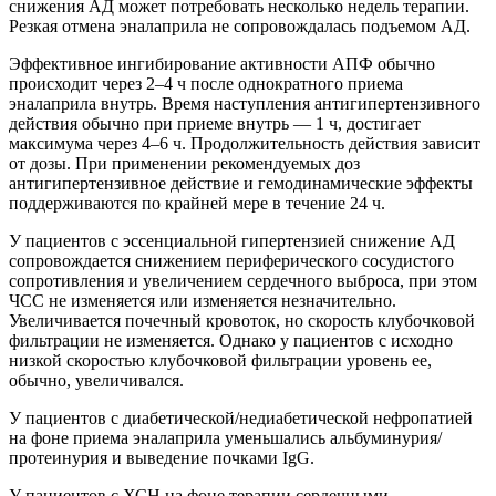
снижения АД может потребовать несколько недель терапии.
Резкая отмена эналаприла не сопровождалась подъемом АД.
Эффективное ингибирование активности АПФ обычно
происходит через 2–4 ч после однократного приема
эналаприла внутрь. Время наступления антигипертензивного
действия обычно при приеме внутрь — 1 ч, достигает
максимума через 4–6 ч. Продолжительность действия зависит
от дозы. При применении рекомендуемых доз
антигипертензивное действие и гемодинамические эффекты
поддерживаются по крайней мере в течение 24 ч.
У пациентов с эссенциальной гипертензией снижение АД
сопровождается снижением периферического сосудистого
сопротивления и увеличением сердечного выброса, при этом
ЧСС не изменяется или изменяется незначительно.
Увеличивается почечный кровоток, но скорость клубочковой
фильтрации не изменяется. Однако у пациентов с исходно
низкой скоростью клубочковой фильтрации уровень ее,
обычно, увеличивался.
У пациентов с диабетической/недиабетической нефропатией
на фоне приема эналаприла уменьшались альбуминурия/
протеинурия и выведение почками IgG.
У пациентов с ХСН на фоне терапии сердечными