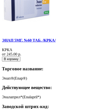
ЭНАП 5МГ. №60 ТАБ. /KPKA/
КРКА
от 245.00 р.
В корзину
Торговое название:
Энап®(Enap®)
Действующее вещество:
Эналаприл*(Enalapril*)
Заводской штрих-код: