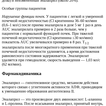
дозы) и неизмененный эналаприл (около 20%).
Особые группы пациентов
Нарушение функции почек.
У пациентов с легкой и умеренной
почечной недостаточностью (Cl креатинина 36–60 мл/мин
(0,6–1 мл/с) после приема эналаприла в дозе 5 мг 1 раз в день
AUC эналаприлата примерно в 2 раза больше, чем у
пациентов с нормальной функцией почек. При тяжелой
почечной недостаточности (Cl креатинина ≤30 мл/мин):
показатель AUC увеличивался примерно в 8 раз. T
1/2
эналаприлата после многократного применения при тяжелой
почечной недостаточности удлиняется, а время достижения
равновесного состояния задерживается. Эналаприлат
удаляется при гемодиализе, скорость выведения — 1,03 мл/с
(62 мл/мин).
Фармакодинамика
Эналаприл — гипотензивное средство, механизм действия
которого связан с угнетением активности АПФ, приводящим
к уменьшению образования ангиотензина II.
Эналаприл — это производное двух аминокислот: L-аланина
и L-пролина. После всасывания эналаприл, принятый внутрь,