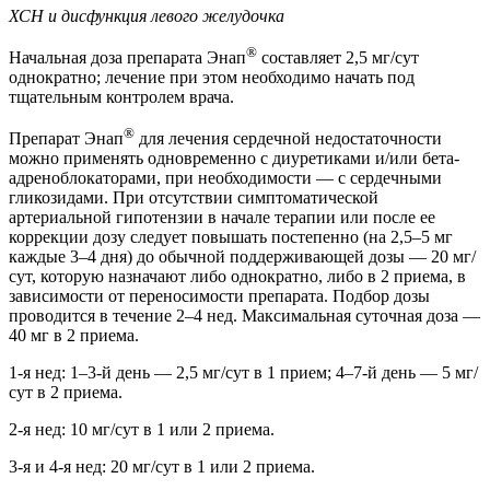
ХСН и дисфункция левого желудочка
®
Начальная доза препарата Энап
составляет 2,5 мг/сут
однократно; лечение при этом необходимо начать под
тщательным контролем врача.
®
Препарат Энап
для лечения сердечной недостаточности
можно применять одновременно с диуретиками и/или бета-
адреноблокаторами, при необходимости — с сердечными
гликозидами. При отсутствии симптоматической
артериальной гипотензии в начале терапии или после ее
коррекции дозу следует повышать постепенно (на 2,5–5 мг
каждые 3–4 дня) до обычной поддерживающей дозы — 20 мг/
сут, которую назначают либо однократно, либо в 2 приема, в
зависимости от переносимости препарата. Подбор дозы
проводится в течение 2–4 нед. Максимальная суточная доза —
40 мг в 2 приема.
1-я нед: 1–3-й день — 2,5 мг/сут в 1 прием; 4–7-й день — 5 мг/
сут в 2 приема.
2-я нед: 10 мг/сут в 1 или 2 приема.
3-я и 4-я нед: 20 мг/сут в 1 или 2 приема.