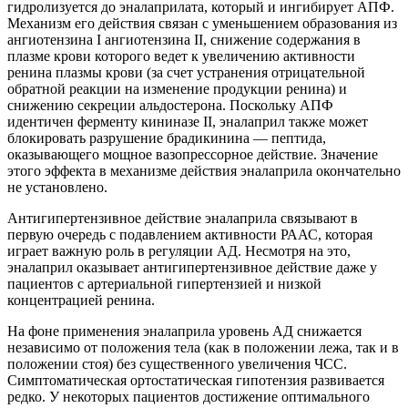
гидролизуется до эналаприлата, который и ингибирует АПФ.
Механизм его действия связан с уменьшением образования из
ангиотензина I ангиотензина II, снижение содержания в
плазме крови которого ведет к увеличению активности
ренина плазмы крови (за счет устранения отрицательной
обратной реакции на изменение продукции ренина) и
снижению секреции альдостерона. Поскольку АПФ
идентичен ферменту кининазе II, эналаприл также может
блокировать разрушение брадикинина — пептида,
оказывающего мощное вазопрессорное действие. Значение
этого эффекта в механизме действия эналаприла окончательно
не установлено.
Антигипертензивное действие эналаприла связывают в
первую очередь с подавлением активности РААС, которая
играет важную роль в регуляции АД. Несмотря на это,
эналаприл оказывает антигипертензивное действие даже у
пациентов с артериальной гипертензией и низкой
концентрацией ренина.
На фоне применения эналаприла уровень АД снижается
независимо от положения тела (как в положении лежа, так и в
положении стоя) без существенного увеличения ЧСС.
Симптоматическая ортостатическая гипотензия развивается
редко. У некоторых пациентов достижение оптимального