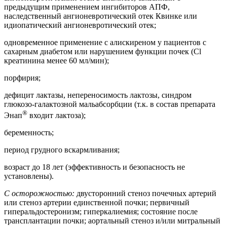
предыдущим применением ингибиторов АПФ,
наследственный ангионевротический отек Квинке или
идиопатический ангионевротический отек;
одновременное применение с алискиреном у пациентов с
сахарным диабетом или нарушением функции почек (Cl
креатинина менее 60 мл/мин);
порфирия;
дефицит лактазы, непереносимость лактозы, синдром
глюкозо-галактозной мальабсорбции (т.к. в состав препарата
®
Энап
входит лактоза);
беременность;
период грудного вскармливания;
возраст до 18 лет (эффективность и безопасность не
установлены).
С осторожностью:
двусторонний стеноз почечных артерий
или стеноз артерии единственной почки; первичный
гиперальдостеронизм; гиперкалиемия; состояние после
трансплантации почки; аортальный стеноз и/или митральный