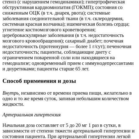
стеноз (с нарушением гемодинамики); гипертрофическая
обструктивная кардиомиопатия (ГОКМП); состояния со
сниженным ОЦК (в т.ч. диарея, рвота); системные
заболевания соединительной ткани (в т.ч. склеродермия,
системная красная волчанка); ишемическая болезнь сердца;
угнетение костномозгового кроветворения;
цереброваскулярные заболевания (в т.ч. недостаточность
мозгового кровообращения); сахарный диабет; почечная
недостаточность (протеинурия — более 1 г/сут); печеночная
недостаточность; пациенты, соблюдающие диету с
ограничением поваренной соли или находящиеся на
гемодиализе; одновременный прием с иммунодепрессантами
и диуретиками; пациенты старше 65 лет.
Способ применения и дозы
Внутрь,
независимо от времени приема пищи, желательно в
одно и то же время суток, запивая небольшим количеством
жидкости.
Артериальная гипертензия
Начальная доза составляет от 5 до 20 мг 1 раз в сутки, в
зависимости от степени тяжести артериальной гипертензии и
состояния пациента. При артериальной гипертензии легкой