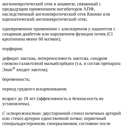
ангионевротический отек в анамнезе, связанный с
предыдущим применением ингибиторов АПФ,
наследственный ангионевротический отек Квинке или
идиопатический ангионевротический отек;
одновременное применение с алискиреном у пациентов с
сахарным диабетом или нарушением функции почек (Cl
креатинина менее 60 мл/мин);
порфирия;
дефицит лактазы, непереносимость лактозы, синдром
глюкозо-галактозной мальабсорбции (т.к. в состав препарата
®
Энап
входит лактоза);
беременность;
период грудного вскармливания;
возраст до 18 лет (эффективность и безопасность не
установлены).
С осторожностью:
двусторонний стеноз почечных артерий
или стеноз артерии единственной почки; первичный
гиперальдостеронизм; гиперкалиемия; состояние после