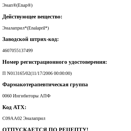
Энап®(Enap®)
Действующее вещество:
Эналаприл*(Enalapril*)
Заводской штрих-код:
4607055137499
Номер регистрационного удостоверения:
П N013165/02(11/17/2006 00:00:00)
Фармакотерапевтическая группа
0060 Ингибиторы АПФ
Код АТХ:
C09AA02 Эналаприл
ОТПУСКАЕТСЯ ПО РЕЦЕПТУ!