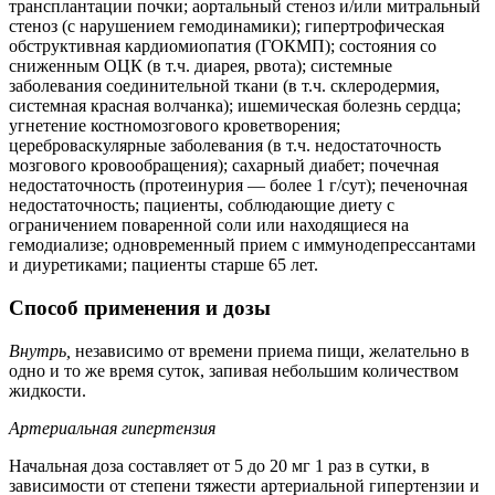
трансплантации почки; аортальный стеноз и/или митральный
стеноз (с нарушением гемодинамики); гипертрофическая
обструктивная кардиомиопатия (ГОКМП); состояния со
сниженным ОЦК (в т.ч. диарея, рвота); системные
заболевания соединительной ткани (в т.ч. склеродермия,
системная красная волчанка); ишемическая болезнь сердца;
угнетение костномозгового кроветворения;
цереброваскулярные заболевания (в т.ч. недостаточность
мозгового кровообращения); сахарный диабет; почечная
недостаточность (протеинурия — более 1 г/сут); печеночная
недостаточность; пациенты, соблюдающие диету с
ограничением поваренной соли или находящиеся на
гемодиализе; одновременный прием с иммунодепрессантами
и диуретиками; пациенты старше 65 лет.
Способ применения и дозы
Внутрь,
независимо от времени приема пищи, желательно в
одно и то же время суток, запивая небольшим количеством
жидкости.
Артериальная гипертензия
Начальная доза составляет от 5 до 20 мг 1 раз в сутки, в
зависимости от степени тяжести артериальной гипертензии и