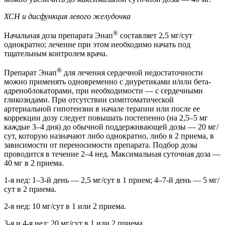
ХСН и дисфункция левого желудочка
®
Начальная доза препарата Энап
составляет 2,5 мг/сут
однократно; лечение при этом необходимо начать под
тщательным контролем врача.
®
Препарат Энап
для лечения сердечной недостаточности
можно применять одновременно с диуретиками и/или бета-
адреноблокаторами, при необходимости — с сердечными
гликозидами. При отсутствии симптоматической
артериальной гипотензии в начале терапии или после ее
коррекции дозу следует повышать постепенно (на 2,5–5 мг
каждые 3–4 дня) до обычной поддерживающей дозы — 20 мг/
сут, которую назначают либо однократно, либо в 2 приема, в
зависимости от переносимости препарата. Подбор дозы
проводится в течение 2–4 нед. Максимальная суточная доза —
40 мг в 2 приема.
1-я нед: 1–3-й день — 2,5 мг/сут в 1 прием; 4–7-й день — 5 мг/
сут в 2 приема.
2-я нед: 10 мг/сут в 1 или 2 приема.
3-я и 4-я нед: 20 мг/сут в 1 или 2 приема.