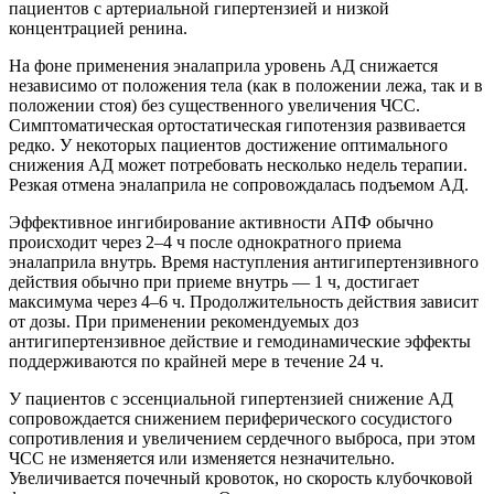
пациентов с артериальной гипертензией и низкой
концентрацией ренина.
На фоне применения эналаприла уровень АД снижается
независимо от положения тела (как в положении лежа, так и в
положении стоя) без существенного увеличения ЧСС.
Симптоматическая ортостатическая гипотензия развивается
редко. У некоторых пациентов достижение оптимального
снижения АД может потребовать несколько недель терапии.
Резкая отмена эналаприла не сопровождалась подъемом АД.
Эффективное ингибирование активности АПФ обычно
происходит через 2–4 ч после однократного приема
эналаприла внутрь. Время наступления антигипертензивного
действия обычно при приеме внутрь — 1 ч, достигает
максимума через 4–6 ч. Продолжительность действия зависит
от дозы. При применении рекомендуемых доз
антигипертензивное действие и гемодинамические эффекты
поддерживаются по крайней мере в течение 24 ч.
У пациентов с эссенциальной гипертензией снижение АД
сопровождается снижением периферического сосудистого
сопротивления и увеличением сердечного выброса, при этом
ЧСС не изменяется или изменяется незначительно.
Увеличивается почечный кровоток, но скорость клубочковой