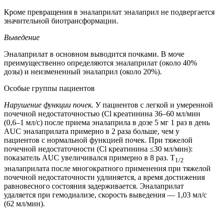
Кроме превращения в эналаприлат эналаприл не подвергается
значительной биотрансформации.
Выведение
Эналаприлат в основном выводится почками. В моче
преимущественно определяются эналаприлат (около 40%
дозы) и неизмененный эналаприл (около 20%).
Особые группы пациентов
Нарушение функции почек.
У пациентов с легкой и умеренной
почечной недостаточностью (Cl креатинина 36–60 мл/мин
(0,6–1 мл/с) после приема эналаприла в дозе 5 мг 1 раз в день
AUC эналаприлата примерно в 2 раза больше, чем у
пациентов с нормальной функцией почек. При тяжелой
почечной недостаточности (Cl креатинина ≤30 мл/мин):
показатель AUC увеличивался примерно в 8 раз. T
1/2
эналаприлата после многократного применения при тяжелой
почечной недостаточности удлиняется, а время достижения
равновесного состояния задерживается. Эналаприлат
удаляется при гемодиализе, скорость выведения — 1,03 мл/с
(62 мл/мин).