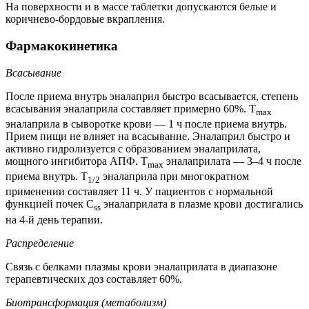
На поверхности и в массе таблетки допускаются белые и
коричнево-бордовые вкрапления.
Фармакокинетика
Всасывание
После приема внутрь эналаприл быстро всасывается, степень
всасывания эналаприла составляет примерно 60%. T
max
эналаприла в сыворотке крови — 1 ч после приема внутрь.
Прием пищи не влияет на всасывание. Эналаприл быстро и
активно гидролизуется с образованием эналаприлата,
мощного ингибитора АПФ. T
эналаприлата — 3–4 ч после
max
приема внутрь. T
эналаприла при многократном
1/2
применении составляет 11 ч. У пациентов с нормальной
функцией почек C
эналаприлата в плазме крови достигались
ss
на 4-й день терапии.
Распределение
Связь с белками плазмы крови эналаприлата в диапазоне
терапевтических доз составляет 60%.
Биотрансформация (метаболизм)