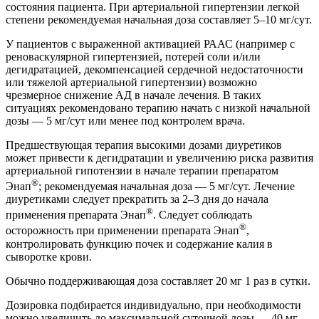
состояния пациента. При артериальной гипертензии легкой
степени рекомендуемая начальная доза составляет 5–10 мг/сут.
У пациентов с выраженной активацией РААС (например с
реноваскулярной гипертензией, потерей соли и/или
дегидратацией, декомпенсацией сердечной недостаточности
или тяжелой артериальной гипертензии) возможно
чрезмерное снижение АД в начале лечения. В таких
ситуациях рекомендовано терапию начать с низкой начальной
дозы — 5 мг/сут или менее под контролем врача.
Предшествующая терапия высокими дозами диуретиков
может привести к дегидратации и увеличению риска развития
артериальной гипотензии в начале терапии препаратом
®
Энап
; рекомендуемая начальная доза — 5 мг/сут. Лечение
диуретиками следует прекратить за 2–3 дня до начала
®
применения препарата Энап
. Следует соблюдать
®
осторожность при применении препарата Энап
,
контролировать функцию почек и содержание калия в
сыворотке крови.
Обычно поддерживающая доза составляет 20 мг 1 раз в сутки.
Дозировка подбирается индивидуально, при необходимости
можно увеличить до максимальной суточной дозы — 40 мг.