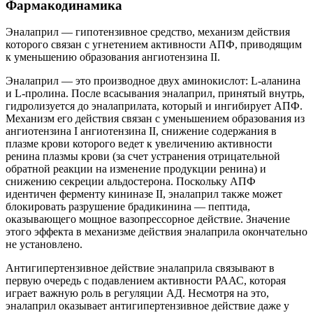
Фармакодинамика
Эналаприл — гипотензивное средство, механизм действия
которого связан с угнетением активности АПФ, приводящим
к уменьшению образования ангиотензина II.
Эналаприл — это производное двух аминокислот: L-аланина
и L-пролина. После всасывания эналаприл, принятый внутрь,
гидролизуется до эналаприлата, который и ингибирует АПФ.
Механизм его действия связан с уменьшением образования из
ангиотензина I ангиотензина II, снижение содержания в
плазме крови которого ведет к увеличению активности
ренина плазмы крови (за счет устранения отрицательной
обратной реакции на изменение продукции ренина) и
снижению секреции альдостерона. Поскольку АПФ
идентичен ферменту кининазе II, эналаприл также может
блокировать разрушение брадикинина — пептида,
оказывающего мощное вазопрессорное действие. Значение
этого эффекта в механизме действия эналаприла окончательно
не установлено.
Антигипертензивное действие эналаприла связывают в
первую очередь с подавлением активности РААС, которая
играет важную роль в регуляции АД. Несмотря на это,
эналаприл оказывает антигипертензивное действие даже у