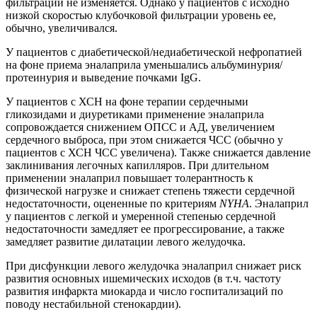
фильтрации не изменяется. Однако у пациентов с исходно
низкой скоростью клубочковой фильтрации уровень ее,
обычно, увеличивался.
У пациентов с диабетической/недиабетической нефропатией
на фоне приема эналаприла уменьшались альбуминурия/
протеинурия и выведение почками IgG.
У пациентов с ХСН на фоне терапии сердечными
гликозидами и диуретиками применение эналаприла
сопровождается снижением ОПСС и АД, увеличением
сердечного выброса, при этом снижается ЧСС (обычно у
пациентов с ХСН ЧСС увеличена). Также снижается давление
заклинивания легочных капилляров. При длительном
применении эналаприл повышает толерантность к
физической нагрузке и снижает степень тяжести сердечной
недостаточности, оцененные по критериям
NYHA
. Эналаприл
у пациентов с легкой и умеренной степенью сердечной
недостаточности замедляет ее прогрессирование, а также
замедляет развитие дилатации левого желудочка.
При дисфункции левого желудочка эналаприл снижает риск
развития основных ишемических исходов (в т.ч. частоту
развития инфаркта миокарда и число госпитализаций по
поводу нестабильной стенокардии).