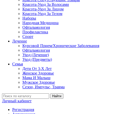
Красота-Уход За Волосами
Красота-Уход За Лицом
Красота-Уход За Телом
Наборы
Народная Медицина
Офтальмология
Профилактика
Спорт
Лечение
Курсовой Прием/Хронические Заболевания
Офтальмология
Уход (Лечение)
Уход (Предметы)
Семья
Дети От 3-Х Лет
Женское Здоровье
Мама И Малыш
Мужское Здоровье
Сезон, Импульс, Травма
Найти
Личный кабинет
Регистрация