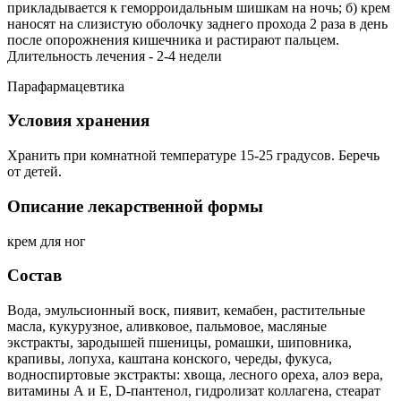
прикладывается к геморроидальным шишкам на ночь; б) крем
наносят на слизистую оболочку заднего прохода 2 раза в день
после опорожнения кишечника и растирают пальцем.
Длительность лечения - 2-4 недели
Парафармацевтика
Условия хранения
Хранить при комнатной температуре 15-25 градусов. Беречь
от детей.
Описание лекарственной формы
крем для ног
Состав
Вода, эмульсионный воск, пиявит, кемабен, растительные
масла, кукурузное, аливковое, пальмовое, масляные
экстракты, зародышей пшеницы, ромашки, шиповника,
крапивы, лопуха, каштана конского, череды, фукуса,
водноспиртовые экстракты: хвоща, лесного ореха, алоэ вера,
витамины А и Е, D-пантенол, гидролизат коллагена, стеарат