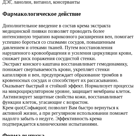
ДЭГ, ланолин, витанол, консерванты
Фармакологическое действие
Дополнительное введение в состав крема экстракта
медицинской пиявки позволяет проводить более
интенсивную терапию варикозного расширения вен, помогает
успешно бороться со спазмами сосудов, повышенным
давлением и отеками тканей. Путем восстановления
нарушенного кровообращения и усиления циркуляции крови,
снижает риск поражения сосудистой стенки.
Экстракт конского каштана восстанавливает гемодинамику,
понижает свертываемость крови, укрепляет стенки
капилляров и вен, предупреждает образование тромбов в
кровеносных сосудах и способствует их рассасыванию.
Оказывает быстрый и стойкий эффект. Нормализует процессы
на микроциркуляторном уровне, защищает мембраны клеток.
Активизирует защитные свойства кожи, восстанавливает
функции клеток, угасающие с возрастом.
Крем quot;Софьяquot; позволит Вам быстро вернуться к
активной жизни, а при регулярном использовании поможет
надолго забыть о недуге. Эффективность крема
подтверждается клиническими испытаниями.
Форма выпуска