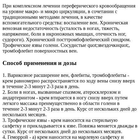
При комплексном лечении переферического кровообращения
на уровне макро- и микро циркуляции, в сочетании с
традиционными методами лечения, в качестве
вспомогательного средства: воспаление вен. Хроническая
венозная недостаточность (усталость в ногах, тяжесть,
напряжение, боли в икроножных мышцах, отечность ног,
судороги). Хронический посттромбофлебический синдром.
Трофические язвы голени. Сосудистые quot;звездочкиquot;,
тромбофлебит поверхностных вен.
Способ применения и дозы
1. Варикозное расширение вен, флебиты, тромбофлебиты -
крем равномерно распространяется по ходу вены снизу вверх
в течение 2-3 минут 2-3 раза в день.
2. Боли в ногах, вызванные спазмом, атеросклерозом и
андартериитом - крем втирается в ногу снизу вверх путем
легкого массажа преимущественно в области голени в
течение 2-3 минут 2-3 раза в день. Курс от нескольких дней до
нескольких месяцев.
3. Трофические язвы - крем наносится на стерильную
салфетку и прикладывается к язве. Повязка меняется дважды в
сутки. Курс от нескольких дней до нескольких месяцев.
4. Геморрой - а) крем наносится на марлевую салфетку и