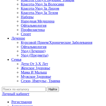
Красота-Уход За Волосами
Красота-Уход За Лицом
Красота-Уход За Телом
Наборы
Народная Медицина
Офтальмология
Профилактика
Спорт
Лечение
Курсовой Прием/Хронические Заболевания
Офтальмология
Уход (Лечение)
Уход (Предметы)
Семья
Дети От 3-Х Лет
Женское Здоровье
Мама И Малыш
Мужское Здоровье
Сезон, Импульс, Травма
Найти
Личный кабинет
Регистрация