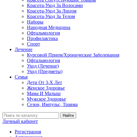
Красота-Уход За Волосами
Красота-Уход За Лицом
Красота-Уход За Телом
Наборы
Народная Медицина
Офтальмология
Профилактика
Спорт
Лечение
Курсовой Прием/Хронические Заболевания
Офтальмология
Уход (Лечение)
Уход (Предметы)
Семья
Дети От 3-Х Лет
Женское Здоровье
Мама И Малыш
Мужское Здоровье
Сезон, Импульс, Травма
Найти
Личный кабинет
Регистрация