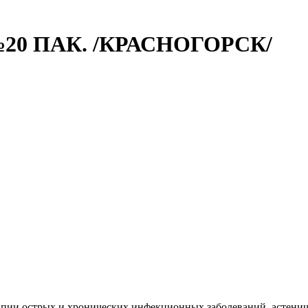
0 ПАК. /КРАСНОГОРСК/
апии острых и хронических инфекционных заболеваний, астенич