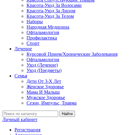
Красота-Уход За Волосами
Красота-Уход За Лицом
Красота-Уход За Телом
Наборы
Народная Медицина
Офтальмология
Профилактика
Спорт
Лечение
Курсовой Прием/Хронические Заболевания
Офтальмология
Уход (Лечение)
Уход (Предметы)
Семья
Дети От 3-Х Лет
Женское Здоровье
Мама И Малыш
Мужское Здоровье
Сезон, Импульс, Травма
Найти
Личный кабинет
Регистрация