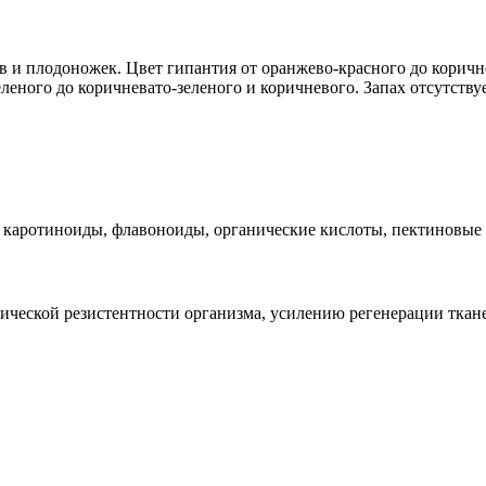
в и плодоножек. Цвет гипантия от оранжево-красного до коричне
леного до коричневато-зеленого и коричневого. Запах отсутству
 каротиноиды, флавоноиды, органические кислоты, пектиновые 
еской резистентности организма, усилению регенерации ткане