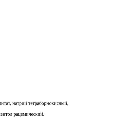
митат, натрий тетраборнокислый,
ментол рацемический.