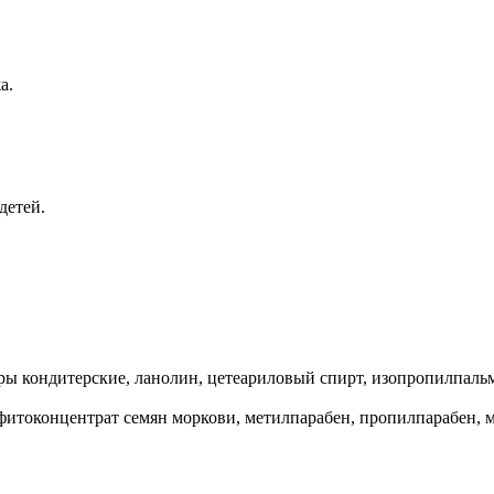
а.
детей.
иры кондитерские, ланолин, цетеариловый спирт, изопропилпаль
 фитоконцентрат семян моркови, метилпарабен, пропилпарабен, 