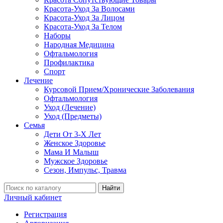
Красота-Уход За Волосами
Красота-Уход За Лицом
Красота-Уход За Телом
Наборы
Народная Медицина
Офтальмология
Профилактика
Спорт
Лечение
Курсовой Прием/Хронические Заболевания
Офтальмология
Уход (Лечение)
Уход (Предметы)
Семья
Дети От 3-Х Лет
Женское Здоровье
Мама И Малыш
Мужское Здоровье
Сезон, Импульс, Травма
Найти
Личный кабинет
Регистрация