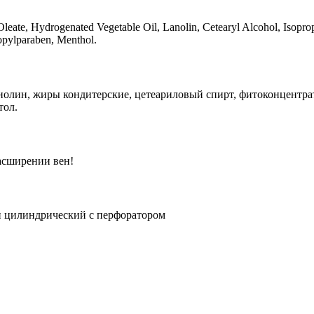
 Oleate, Hydrogenated Vegetable Oil, Lanolin, Cetearyl Alcohol, Isopr
opylparaben, Menthol.
анолин, жиры кондитерские, цетеариловый спирт, фитоконцентрат
тол.
асширении вен!
н цилиндрический с перфоратором