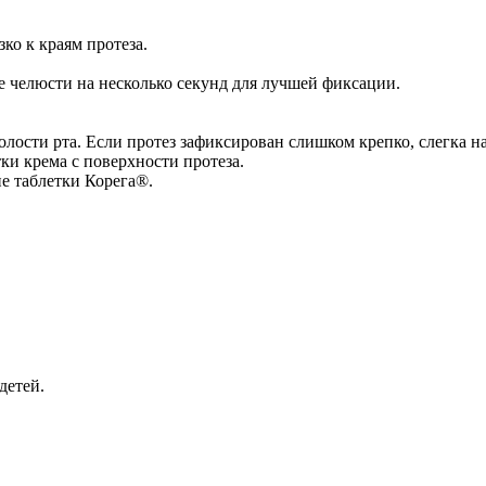
ко к краям протеза.
е челюсти на несколько секунд для лучшей фиксации.
ости рта. Если протез зафиксирован слишком крепко, слегка н
ки крема с поверхности протеза.
е таблетки Корега®.
детей.