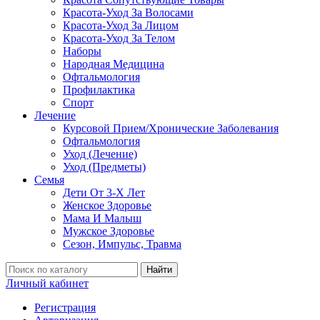
Красота-Уход За Волосами
Красота-Уход За Лицом
Красота-Уход За Телом
Наборы
Народная Медицина
Офтальмология
Профилактика
Спорт
Лечение
Курсовой Прием/Хронические Заболевания
Офтальмология
Уход (Лечение)
Уход (Предметы)
Семья
Дети От 3-Х Лет
Женское Здоровье
Мама И Малыш
Мужское Здоровье
Сезон, Импульс, Травма
Найти
Личный кабинет
Регистрация