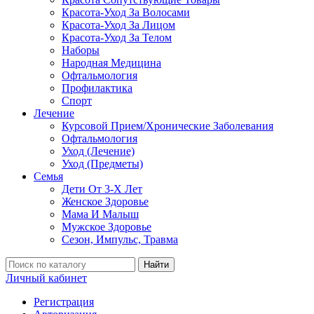
Красота-Уход За Волосами
Красота-Уход За Лицом
Красота-Уход За Телом
Наборы
Народная Медицина
Офтальмология
Профилактика
Спорт
Лечение
Курсовой Прием/Хронические Заболевания
Офтальмология
Уход (Лечение)
Уход (Предметы)
Семья
Дети От 3-Х Лет
Женское Здоровье
Мама И Малыш
Мужское Здоровье
Сезон, Импульс, Травма
Найти
Личный кабинет
Регистрация