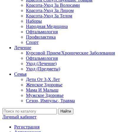
Красота-Уход За Волосами
Красота-Уход За Лицом
Красота-Уход За Телом
Наборы
Народная Медицина
Офтальмология
Профилактика
Спорт
Лечение
Курсовой Прием/Хронические Заболевания
Офтальмология
Уход (Лечение)
Уход (Предметы)
Семья
Дети От 3-Х Лет
Женское Здоровье
Мама И Малыш
Мужское Здоровье
Сезон, Импульс, Травма
Найти
Личный кабинет
Регистрация