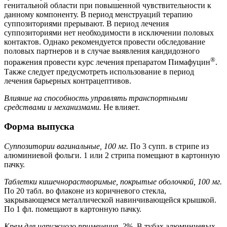
генитальной области при повышенной чувствительности к
данному компоненту. В период менструаций терапию
суппозиториями прерывают. В период лечения
суппозиториями нет необходимости в исключении половых
контактов. Однако рекомендуется провести обследование
половых партнеров и в случае выявления кандидозного
®
поражения провести курс лечения препаратом Пимафуцин
.
Также следует предусмотреть использование в период
лечения барьерных контрацептивов.
Влияние на способность управлять транспортными
средствами и механизмами.
Не влияет.
Форма выпуска
Суппозитории вагинальные, 100 мг.
По 3 супп. в стрипе из
алюминиевой фольги. 1 или 2 стрипа помещают в картонную
пачку.
Таблетки кишечнорастворимые, покрытые оболочкой, 100 мг.
По 20 табл. во флаконе из коричневого стекла,
закрывающемся металлической навинчивающейся крышкой.
По 1 фл. помещают в картонную пачку.
Крем для наружного применения, 2%
. В тубах алюминиевых