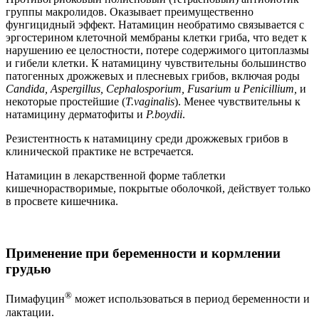
группы макролидов. Оказывает преимущественно
фунгицидный эффект. Натамицин необратимо связывается с
эргостерином клеточной мембраны клетки гриба, что ведет к
нарушению ее целостности, потере содержимого цитоплазмы
и гибели клетки. К натамицину чувствительны большинство
патогенных дрожжевых и плесневых грибов, включая роды
Candida, Aspergillus, Cephalosporium, Fusarium и Penicillium,
и
некоторые простейшие (
T.vaginalis
). Менее чувствительны к
натамицину дерматофиты и
P.boydii
.
Резистентность к натамицину среди дрожжевых грибов в
клинической практике не встречается.
Натамицин в лекарственной форме таблетки
кишечнорастворимые, покрытые оболочкой, действует только
в просвете кишечника.
Применение при беременности и кормлении
грудью
®
Пимафуцин
может использоваться в период беременности и
лактации.