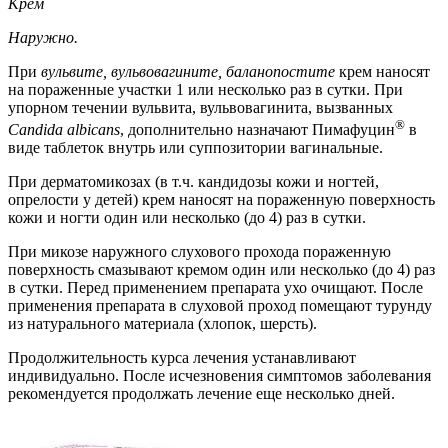
Крем
Наружно.
При
вульвите, вульвовагините, баланопостите
крем наносят
на пораженные участки 1 или несколько раз в сутки. При
упорном течении вульвита, вульвовагинита, вызванных
®
Candida albicans
, дополнительно назначают Пимафуцин
в
виде таблеток внутрь или суппозитории вагинальные.
При дерматомикозах (в т.ч. кандидозы кожи и ногтей,
опрелости у детей) крем наносят на пораженную поверхность
кожи и ногти один или несколько (до 4) раз в сутки.
При микозе наружного слухового прохода пораженную
поверхность смазывают кремом один или несколько (до 4) раз
в сутки. Перед применением препарата ухо очищают. После
применения препарата в слуховой проход помещают турунду
из натурального материала (хлопок, шерсть).
Продолжительность курса лечения устанавливают
индивидуально. После исчезновения симптомов заболевания
рекомендуется продолжать лечение еще несколько дней.