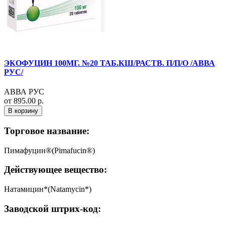
ЭКОФУЦИН 100МГ. №20 ТАБ.КШ/РАСТВ. П/П/О /АВВА
РУС/
АВВА РУС
от 895.00 р.
В корзину
Торговое название:
Пимафуцин®(Pimafucin®)
Действующее вещество:
Натамицин*(Natamycin*)
Заводской штрих-код: