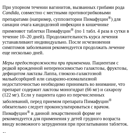
При упорном течении вагинитов, вызванных грибами рода
Candida
, совместно с местными противогрибковыми
®
препаратами (например, суппозитории Пимафуцин
) для
санации очага кандидозной инфекции в кишечнике
®
применяют таблетки Пимафуцин
(по 1 табл. 4 раза в сутки в
течение 10–20 дней). Продолжительность курса лечения
устанавливают индивидуально. После исчезновения
симптомов заболевания рекомендуется продолжать лечение
еще несколько дней.
Меры предосторожности при применении.
Пациентам с
редкой врожденной непереносимостью галактозы, фруктозы,
дефицитом лактазы Лаппа, глюкозо-галактозной
мальабсорбцией или сахаразно-изомальтазной
недостаточностью необходимо принимать во внимание, что
препарат содержит лактозы моногидрат (66 мг) и сахарозу
(122 мг). Если у пациента одно из перечисленных
®
заболеваний, перед приемом препарата Пимафуцин
обязательно следует проконсультироваться с врачом.
®
Пимафуцин
в данной лекарственной форме не
рекомендуется для применения у детей грудного возраста
ввиду возможного затруднения при проглатывании таблеток.