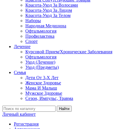
Красота-Уход За Волосами
Красота-Уход За Лицом
Красота-Уход За Телом
Наборы
Народная Медицина
Офтальмология
Профилактика
Спорт
Лечение
Курсовой Прием/Хронические Заболевания
Офтальмология
Уход (Лечение)
Уход (Предметы)
Семья
Дети От 3-Х Лет
Женское Здоровье
Мама И Малыш
Мужское Здоровье
Сезон, Импульс, Травма
Найти
Личный кабинет
Регистрация