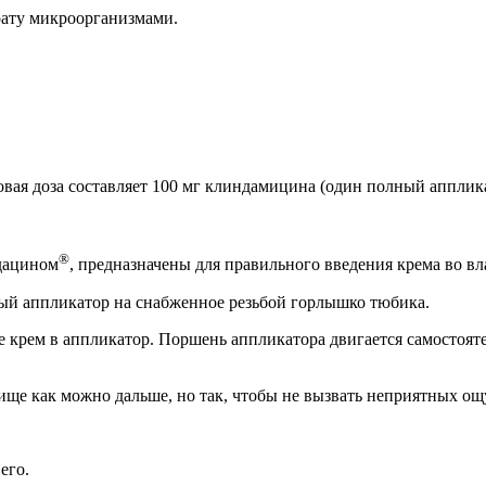
рату микроорганизмами.
овая доза составляет 100 мг клиндамицина (один полный апплика
®
дацином
, предназначены для правильного введения крема во вл
вый аппликатор на снабженное резьбой горлышко тюбика.
е крем в аппликатор. Поршень аппликатора двигается самостоят
алище как можно дальше, но так, чтобы не вызвать неприятных о
его.