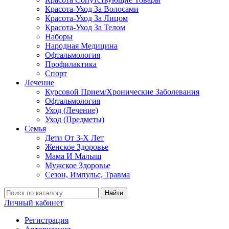
Красота-Уход За Волосами
Красота-Уход За Лицом
Красота-Уход За Телом
Наборы
Народная Медицина
Офтальмология
Профилактика
Спорт
Лечение
Курсовой Прием/Хронические Заболевания
Офтальмология
Уход (Лечение)
Уход (Предметы)
Семья
Дети От 3-Х Лет
Женское Здоровье
Мама И Малыш
Мужское Здоровье
Сезон, Импульс, Травма
Найти
Личный кабинет
Регистрация