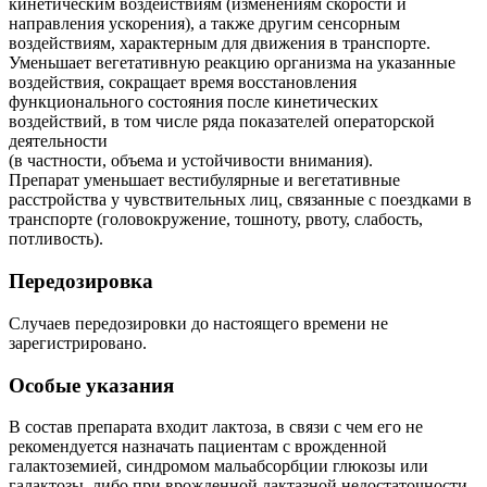
кинетическим воздействиям (изменениям скорости и
направления ускорения), а также другим сенсорным
воздействиям, характерным для движения в транспорте.
Уменьшает вегетативную реакцию организма на указанные
воздействия, сокращает время восстановления
функционального состояния после кинетических
воздействий, в том числе ряда показателей операторской
деятельности
(в частности, объема и устойчивости внимания).
Препарат уменьшает вестибулярные и вегетативные
расстройства у чувствительных лиц, связанные с поездками в
транспорте (головокружение, тошноту, рвоту, слабость,
потливость).
Передозировка
Случаев передозировки до настоящего времени не
зарегистрировано.
Особые указания
В состав препарата входит лактоза, в связи с чем его не
рекомендуется назначать пациентам с врожденной
галактоземией, синдромом мальабсорбции глюкозы или
галактозы, либо при врожденной лактазной недостаточности.