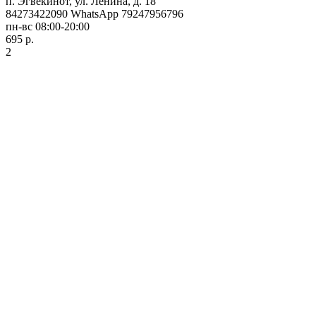
п. Эгвекинот, ул. Ленина, д. 18
84273422090 WhatsApp 79247956796
пн-вс 08:00-20:00
695 р.
2