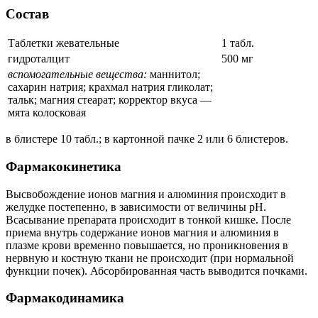
Состав
Таблетки жевательные
1 табл.
гидроталцит
500 мг
вспомогательные вещества:
маннитол;
сахарин натрия; крахмал натрия гликолат;
тальк; магния стеарат; корректор вкуса —
мята колосковая
в блистере 10 табл.; в картонной пачке 2 или 6 блистеров.
Фармакокинетика
Высвобождение ионов магния и алюминия происходит в
желудке постепенно, в зависимости от величины pH.
Всасывание препарата происходит в тонкой кишке. После
приема внутрь содержание ионов магния и алюминия в
плазме крови временно повышается, но проникновения в
нервную и костную ткани не происходит (при нормальной
функции почек). Абсорбированная часть выводится почками.
Фармакодинамика