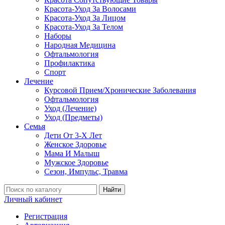
Красота-Уход За Волосами
Красота-Уход За Лицом
Красота-Уход За Телом
Наборы
Народная Медицина
Офтальмология
Профилактика
Спорт
Лечение
Курсовой Прием/Хронические Заболевания
Офтальмология
Уход (Лечение)
Уход (Предметы)
Семья
Дети От 3-Х Лет
Женское Здоровье
Мама И Малыш
Мужское Здоровье
Сезон, Импульс, Травма
Найти
Личный кабинет
Регистрация