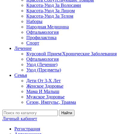
Красота-Уход За Волосами
Красота-Уход За Лицом
Красота-Уход За Телом
Наборы
Народная Медицина
Офтальмология
Профилактика
Спорт
Лечение
Курсовой Прием/Хронические Заболевания
Офтальмология
Уход (Лечение)
Уход (Предметы)
Семья
Дети От 3-Х Лет
Женское Здоровье
Мама И Малыш
Мужское Здоровье
Сезон, Импульс, Травма
Найти
Личный кабинет
Регистрация