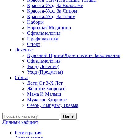
Красота-Уход За Волосами
Красота-Уход За Лицом
Красота-Уход За Телом
Наборы
Народная Медицина
Офтальмология
Профилактика
Спорт
Лечение
Курсовой Прием/Хронические Заболевания
Офтальмология
Уход (Лечение)
Уход (Предметы)
Семья
Дети От 3-Х Лет
Женское Здоровье
Мама И Малыш
Мужское Здоровье
Сезон, Импульс, Травма
Найти
Личный кабинет
Регистрация