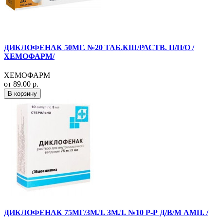
ДИКЛОФЕНАК 50МГ. №20 ТАБ.КШ/РАСТВ. П/П/О /
ХЕМОФАРМ/
ХЕМОФАРМ
от 89.00 р.
В корзину
ДИКЛОФЕНАК 75МГ/3МЛ. 3МЛ. №10 Р-Р Д/В/М АМП. /