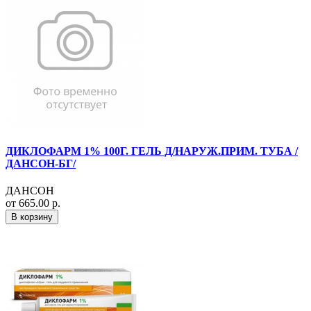
ДИКЛОФАРМ 1% 100Г. ГЕЛЬ Д/НАРУЖ.ПРИМ. ТУБА /
ДАНСОН-БГ/
ДАНСОН
от 665.00 р.
В корзину