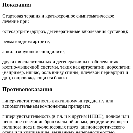
Показания
Стартовая терапия и краткосрочное симптоматическое
лечение при:
остеоартрите (артроз, дегенеративные заболевания суставов);
ревматоидном артрите;
анкилозирующем спондилите;
других воспалительных и дегенеративных заболеваниях
костно-мышечной системы, таких как артропатии, дорсопатии
(например, ишиас, боль внизу спины, плечевой периартрит и
др.), сопровождающихся болью.
Противопоказания
гиперчувствительность к активному ингредиенту или
вспомогательным компонентам препарата;
гиперчувствительность (в т.ч. и к другим НПВП), полное или
неполное сочетание бронхиальной астмы, рецидивирующего
полипоза носа и околоносовых пазух, ангионевротического
отека или крапивницы, вызванных непереносимостью