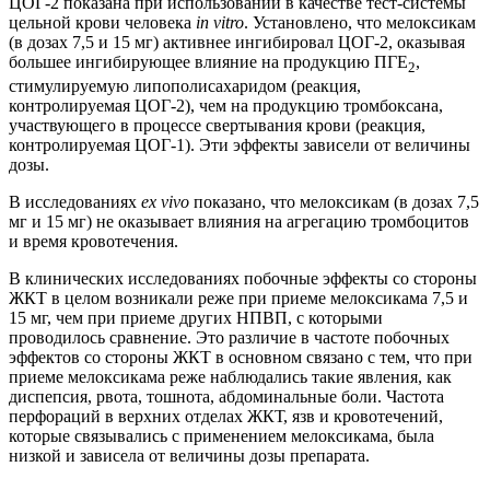
ЦОГ-2 показана при использовании в качестве тест-системы
цельной крови человека
in vitro
. Установлено, что мелоксикам
(в дозах 7,5 и 15 мг) активнее ингибировал ЦОГ-2, оказывая
большее ингибирующее влияние на продукцию ПГЕ
,
2
стимулируемую липополисахаридом (реакция,
контролируемая ЦОГ-2), чем на продукцию тромбоксана,
участвующего в процессе свертывания крови (реакция,
контролируемая ЦОГ-1). Эти эффекты зависели от величины
дозы.
В исследованиях
ex vivo
показано, что мелоксикам (в дозах 7,5
мг и 15 мг) не оказывает влияния на агрегацию тромбоцитов
и время кровотечения.
В клинических исследованиях побочные эффекты со стороны
ЖКТ в целом возникали реже при приеме мелоксикама 7,5 и
15 мг, чем при приеме других НПВП, с которыми
проводилось сравнение. Это различие в частоте побочных
эффектов со стороны ЖКТ в основном связано с тем, что при
приеме мелоксикама реже наблюдались такие явления, как
диспепсия, рвота, тошнота, абдоминальные боли. Частота
перфораций в верхних отделах ЖКТ, язв и кровотечений,
которые связывались с применением мелоксикама, была
низкой и зависела от величины дозы препарата.