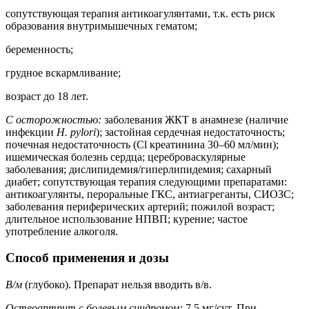
сопутствующая терапия антикоагулянтами, т.к. есть риск
образования внутримышечных гематом;
беременность;
грудное вскармливание;
возраст до 18 лет.
С осторожностью:
заболевания ЖКТ в анамнезе (наличие
инфекции
H. pylori
); застойная сердечная недостаточность;
почечная недостаточность (Cl креатинина 30–60 мл/мин);
ишемическая болезнь сердца; цереброваскулярные
заболевания; дислипидемия/гиперлипидемия; сахарный
диабет; сопутствующая терапия следующими препаратами:
антикоагулянты, пероральные ГКС, антиагреганты, СИОЗС;
заболевания периферических артерий; пожилой возраст;
длительное использование НПВП; курение; частое
употребление алкоголя.
Способ применения и дозы
В/м
(глубоко). Препарат нельзя вводить в/в.
Остеоартрит с болевым синдромом:
7,5 мг/сут. При