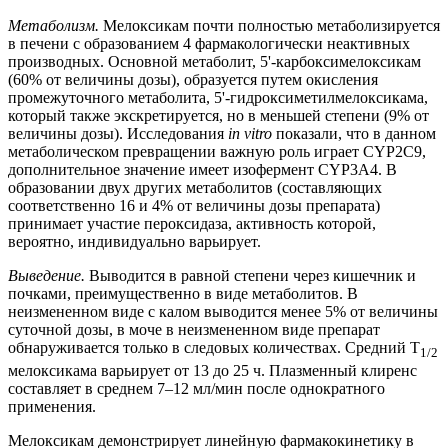
Метаболизм.
Мелоксикам почти полностью метаболизируется
в печени с образованием 4 фармакологически неактивных
производных. Основной метаболит, 5'-карбоксимелоксикам
(60% от величины дозы), образуется путем окисления
промежуточного метаболита, 5'-гидроксиметилмелоксикама,
который также экскретируется, но в меньшей степени (9% от
величины дозы). Исследования
in vitro
показали, что в данном
метаболическом превращении важную роль играет CYP2C9,
дополнительное значение имеет изофермент CYP3A4. В
образовании двух других метаболитов (составляющих
соответственно 16 и 4% от величины дозы препарата)
принимает участие пероксидаза, активность которой,
вероятно, индивидуально варьирует.
Выведение.
Выводится в равной степени через кишечник и
почками, преимущественно в виде метаболитов. В
неизмененном виде с калом выводится менее 5% от величины
суточной дозы, в моче в неизмененном виде препарат
обнаруживается только в следовых количествах. Средний T
1/2
мелоксикама варьирует от 13 до 25 ч. Плазменный клиренс
составляет в среднем 7–12 мл/мин после однократного
применения.
Мелоксикам демонстрирует линейную фармакокинетику в