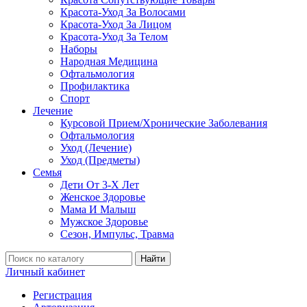
Красота-Уход За Волосами
Красота-Уход За Лицом
Красота-Уход За Телом
Наборы
Народная Медицина
Офтальмология
Профилактика
Спорт
Лечение
Курсовой Прием/Хронические Заболевания
Офтальмология
Уход (Лечение)
Уход (Предметы)
Семья
Дети От 3-Х Лет
Женское Здоровье
Мама И Малыш
Мужское Здоровье
Сезон, Импульс, Травма
Найти
Личный кабинет
Регистрация