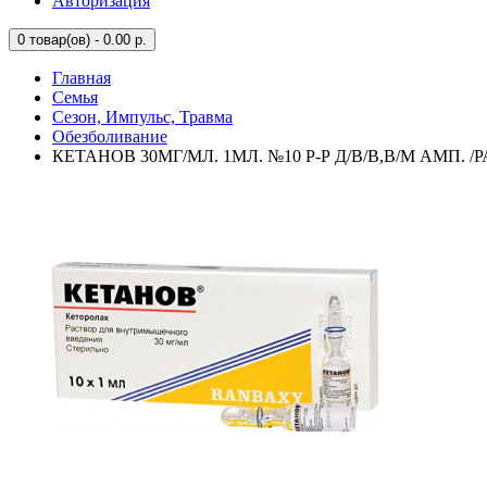
Авторизация
0
товар(ов) - 0.00 р.
Главная
Семья
Сезон, Импульс, Травма
Обезболивание
КЕТАНОВ 30МГ/МЛ. 1МЛ. №10 Р-Р Д/В/В,В/М АМП. 