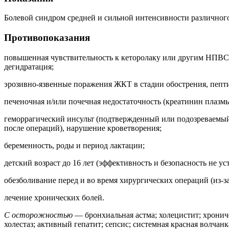
Болевой синдром средней и сильной интенсивности различного 
Противопоказания
повышенная чувствительность к кеторолаку или другим НПВС, 
дегидратация;
эрозивно-язвенные поражения ЖКТ в стадии обострения, пептич
печеночная и/или почечная недостаточность (креатинин плазмы
геморрагический инсульт (подтвержденный или подозреваемый)
после операций), нарушение кроветворения;
беременность, роды и период лактации;
детский возраст до 16 лет (эффективность и безопасность не ус
обезболивание перед и во время хирургических операций (из-за
лечение хронических болей.
С осторожностью
— бронхиальная астма; холецистит; хрониче
холестаз; активный гепатит; сепсис; системная красная волчан