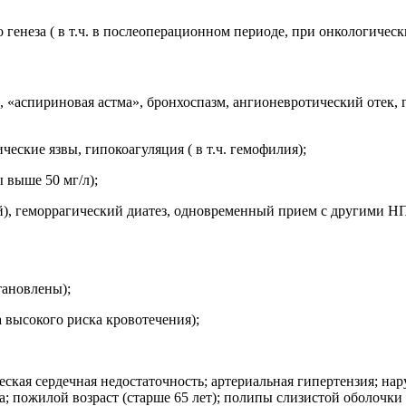
генеза ( в т.ч. в послеоперационном периоде, при онкологическ
«аспириновая астма», бронхоспазм, ангионевротический отек, 
еские язвы, гипокоагуляция ( в т.ч. гемофилия);
 выше 50 мг/л);
, геморрагический диатез, одновременный прием с другими НПВ
тановлены);
 высокого риска кровотечения);
ская сердечная недостаточность; артериальная гипертензия; на
ка; пожилой возраст (старше 65 лет); полипы слизистой оболочки