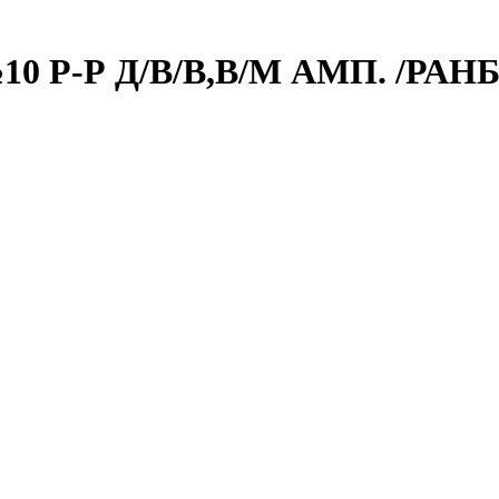
0 Р-Р Д/В/В,В/М АМП. /РА