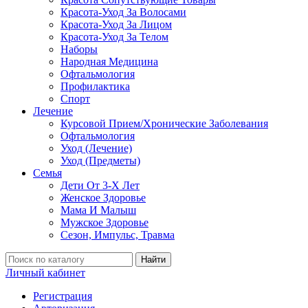
Красота-Уход За Волосами
Красота-Уход За Лицом
Красота-Уход За Телом
Наборы
Народная Медицина
Офтальмология
Профилактика
Спорт
Лечение
Курсовой Прием/Хронические Заболевания
Офтальмология
Уход (Лечение)
Уход (Предметы)
Семья
Дети От 3-Х Лет
Женское Здоровье
Мама И Малыш
Мужское Здоровье
Сезон, Импульс, Травма
Найти
Личный кабинет
Регистрация