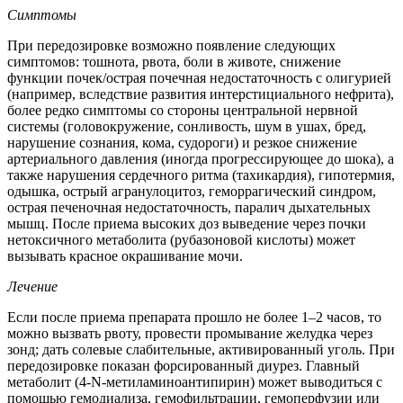
Симптомы
При передозировке возможно появление следующих
симптомов: тошнота, рвота, боли в животе, снижение
функции почек/острая почечная недостаточность с олигурией
(например, вследствие развития интерстициального нефрита),
более редко симптомы со стороны центральной нервной
системы (головокружение, сонливость, шум в ушах, бред,
нарушение сознания, кома, судороги) и резкое снижение
артериального давления (иногда прогрессирующее до шока), а
также нарушения сердечного ритма (тахикардия), гипотермия,
одышка, острый агранулоцитоз, геморрагический синдром,
острая печеночная недостаточность, паралич дыхательных
мышц. После приема высоких доз выведение через почки
нетоксичного метаболита (рубазоновой кислоты) может
вызывать красное окрашивание мочи.
Лечение
Если после приема препарата прошло не более 1–2 часов, то
можно вызвать рвоту, провести промывание желудка через
зонд; дать солевые слабительные, активированный уголь. При
передозировке показан форсированный диурез. Главный
метаболит (4-N-метиламиноантипирин) может выводиться с
помощью гемодиализа, гемофильтрации, гемоперфузии или