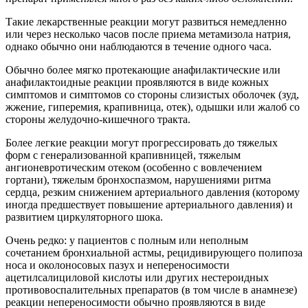
Такие лекарственные реакции могут развиться немедленно
или через несколько часов после приема метамизола натрия,
однако обычно они наблюдаются в течение одного часа.
Обычно более мягко протекающие анафилактические или
анафилактоидные реакции проявляются в виде кожных
симптомов и симптомов со стороны слизистых оболочек (зуд,
жжение, гиперемия, крапивница, отек), одышки или жалоб со
стороны желудочно-кишечного тракта.
Более легкие реакции могут прогрессировать до тяжелых
форм с генерализованной крапивницей, тяжелым
ангионевротическим отеком (особенно с вовлечением
гортани), тяжелым бронхоспазмом, нарушениями ритма
сердца, резким снижением артериального давления (которому
иногда предшествует повышение артериального давления) и
развитием циркуляторного шока.
Очень редко: у пациентов с полным или неполным
сочетанием бронхиальной астмы, рецидивирующего полипоза
носа и околоносовых пазух и непереносимости
ацетилсалициловой кислоты или других нестероидных
противовоспалительных препаратов (в том числе в анамнезе)
реакции непереносимости обычно проявляются в виде