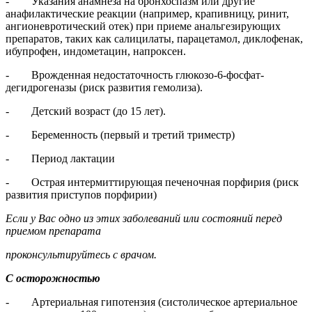
- Указания анамнеза на бронхоспазм или другие
анафилактические реакции (например, крапивницу, ринит,
ангионевротический отек) при приеме анальгезирующих
препаратов, таких как салицилаты, парацетамол, диклофенак,
ибупрофен, индометацин, напроксен.
- Врожденная недостаточность глюкозо-6-фосфат-
дегидрогеназы (риск развития гемолиза).
- Детский возраст (до 15 лет).
- Беременность (первый и третий триместр)
- Период лактации
- Острая интермиттирующая печеночная порфирия (риск
развития приступов порфирии)
Если у Вас одно из этих заболеваний или состояний перед
приемом препарата
проконсультируйтесь с врачом.
С осторожностью
- Артериальная гипотензия (систолическое артериальное