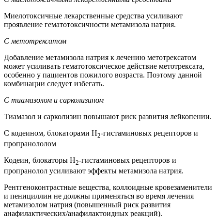
Миелотоксичные лекарственные средства усиливают
проявление гематотоксичности метамизола натрия.
С метотрексатом
Добавление метамизола натрия к лечению метотрексатом
может усиливать гематотоксическое действие метотрексата,
особенно у пациентов пожилого возраста. Поэтому данной
комбинации следует избегать.
С тиамазолом и сарколизином
Тиамазол и сарколизин повышают риск развития лейкопении.
С кодеином, блокаторами Н
-гистаминовых рецепторов и
2
пропранололом
Кодеин, блокаторы Н
-гистаминовых рецепторов и
2
пропранолол усиливают эффекты метамизола натрия.
Рентгеноконтрастные вещества, коллоидные кровезаменители
и пенициллин не должны применяться во время лечения
метамизолом натрия (повышенный риск развития
анафилактических/анафилактоидных реакций).