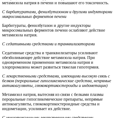
метамизола натрия в печени и повышают его токсичность.
С барбитуратами, фенилбутазоном и другими индукторами
микросомальных ферментов печени
Барбитураты, фенилбутазон и другие индукторы
микросомальных ферментов печени ослабляют действие
метамизола натрия.
С седативными средствами и транквилизаторами
Седативные средства и транквилизаторы усиливают
обезболивающее действие метамизола натрия. При
одновременном применении метамизола натрия и
хлорпромазина может развиться тяжелая гипотермия.
С лекарственными средствами, имеющими высокую связь с
белком (пероральные гипогликемические средства, непрямые
антикоагулянты, глюкокортикостероиды и индометацин)
Метамизол натрия, вытесняя из связи с белками плазмы
пероральные гипогликемические препараты, непрямые
антикоагулянты, глюкокортикостероидные средства и
индометацин, усиливает их действие.
С миелотоксичными лекарственными средствами