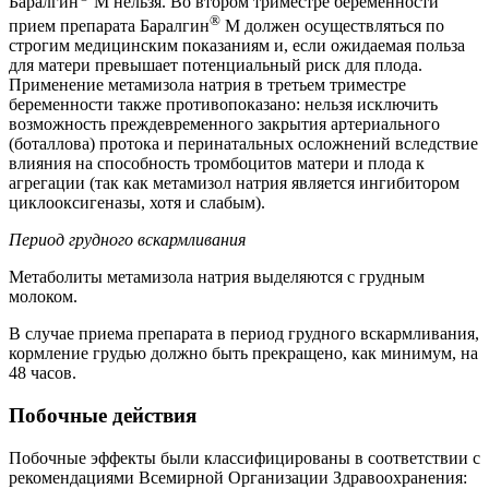
Баралгин
М нельзя. Во втором триместре беременности
®
прием препарата Баралгин
М должен осуществляться по
строгим медицинским показаниям и, если ожидаемая польза
для матери превышает потенциальный риск для плода.
Применение метамизола натрия в третьем триместре
беременности также противопоказано: нельзя исключить
возможность преждевременного закрытия артериального
(боталлова) протока и перинатальных осложнений вследствие
влияния на способность тромбоцитов матери и плода к
агрегации (так как метамизол натрия является ингибитором
циклооксигеназы, хотя и слабым).
Период грудного вскармливания
Метаболиты метамизола натрия выделяются с грудным
молоком.
В случае приема препарата в период грудного вскармливания,
кормление грудью должно быть прекращено, как минимум, на
48 часов.
Побочные действия
Побочные эффекты были классифицированы в соответствии с
рекомендациями Всемирной Организации Здравоохранения: