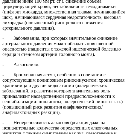
давление ниже 100 мм рт. ст.), снижение объема
циркулирующей крови, нестабильность гемодинамики
(инфаркт миокарда, множественная травма, начинающийся
шок), начинающаяся сердечная недостаточность, высокая
лихорадка (повышенный риск резкого снижения
артериального давления).
- Заболевания, при которых значительное снижение
артериального давления может обладать повышенной
опасностью (пациенты с тяжелой ишемической болезнью
сердца и стенозом артерий головного мозга).
- Алкоголизм.
- Бронхиальная астма, особенно в сочетании с
сопутствующим полипозным риносинуситом; хроническая
крапивница и другие виды атопии (аллергических
заболеваний, в развитии которых значительная роль
принадлежит наследственной предрасположенности к
сенсибилизации: поллинозы, аллергический ринит и т. п.)
(повышенный риск развития анафилактических/
анафилактоидных реакций).
- Непереносимость алкоголя (реакция даже на
незначительные количества определенных алкогольных
напитков с такими симптомами как зуд, слезотечение и