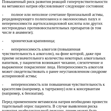
Повышенный риск развития реакций гиперчувствительности
на метамизол натрия обусловливают следующие состояния:
- полное или неполное сочетание бронхиальной астмы,
рецидивирующего полипозаноса и околоносовых пазух и
непереносимости ацетилсалициловой кислоты или других
нестероидных противовоспалительных препаратов (в том
числе в анамнезе);
- хроническая крапивница;
- непереносимость алкоголя (повышенная
чувствительность к алкоголю), на фоне которой, даже при
приеме незначительного количества некоторых алкогольных
напитков, у пациентов возникают чихание, слезотечение и
выраженное покраснение лица. Непереносимость алкоголя
может свидетельствовать о ранее неустановленном синдроме
аспириновой астмы;
- непереносимость или повышенная чувствительность к
красителям (например, к тартразину) или к консервантам
(например, к бензоатам).
Перед применением метамизола натрия необходимо провести
тщательный опрос пациента. В случае выявления риска
развития анафилактоидной реакции, прием может быть