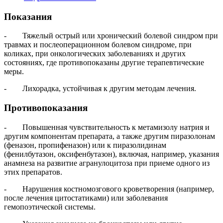
Показания
- Тяжелый острый или хронический болевой синдром при
травмах и послеоперационном болевом синдроме, при
коликах, при онкологических заболеваниях и других
состояниях, где противопоказаны другие терапевтические
меры.
- Лихорадка, устойчивая к другим методам лечения.
Противопоказания
- Повышенная чувствительность к метамизолу натрия и
другим компонентам препарата, а также другим пиразолонам
(феназон, пропифеназон) или к пиразолидинам
(фенилбутазон, оксифенбутазон), включая, например, указания
анамнеза на развитие агранулоцитоза при приеме одного из
этих препаратов.
- Нарушения костномозгового кроветворения (например,
после лечения цитостатиками) или заболевания
гемопоэтической системы.