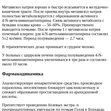
Метамизол натрия хорошо и быстро всасывается в желудочно-
кишечном тракте. После приема внутрь метамизол натрия
полностью метаболизируется с образованием активного
4‑N‑метиламиноантипирина. Связь активного метаболита с
белками плазмы крови — 50–60%. Преимущественно
выводится почками. После приема 1 г метамизола натрия
почечный клиренс для 4-N-метиламиноантипирина составлял
5±2 мл/мин. Период полувыведения — 2,7 часа.
В терапевтических дозах проникает в грудное молоко.
У больных с циррозом печени период полувыведения 4-N-
метиламиноантипирина увеличивался в три раза и составлял
около 10 часов.
Фармакодинамика
Анальгезирующее ненаркотическое средство, производное
пиразолона, неселективно блокирует циклооксигеназу и
снижает образование простагландинов из арахидоновой
кислоты.
Препятствует проведению болевых экстра- и
проприоцептивных импульсов по пучкам Голля и Бурхарда,