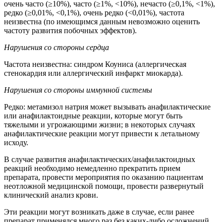
очень часто (≥10%), часто (≥1%, <10%), нечасто (≥0,1%, <1%),
редко (≥0,01%, <0,1%), очень редко (<0,01%), частота
неизвестна (по имеющимся данным невозможно оценить
частоту развития побочных эффектов).
Нарушения со стороны сердца
Частота неизвестна: синдром Коуниса (аллергическая
стенокардия или аллергический инфаркт миокарда).
Нарушения со стороны иммунной системы
Редко: метамизол натрия может вызывать анафилактические
или анафилактоидные реакции, которые могут быть
тяжелыми и угрожающими жизни; в некоторых случаях
анафилактические реакции могут привести к летальному
исходу.
В случае развития анафилактических/анафилактоидных
реакций необходимо немедленно прекратить прием
препарата, провести мероприятия по оказанию пациентам
неотложной медицинской помощи, провести развернутый
клинический анализ крови.
Эти реакции могут возникать даже в случае, если ранее
препарат применялся много раз без каких-либо осложнений.