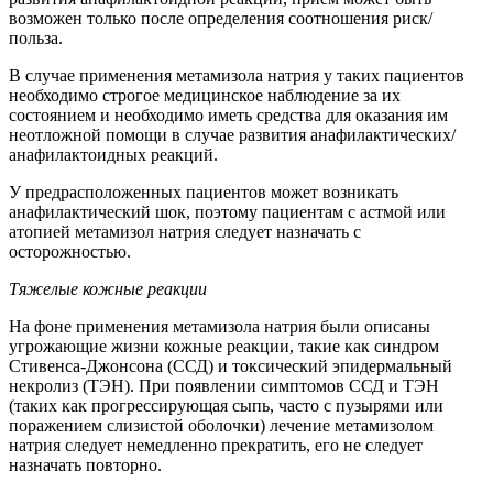
возможен только после определения соотношения риск/
польза.
В случае применения метамизола натрия у таких пациентов
необходимо строгое медицинское наблюдение за их
состоянием и необходимо иметь средства для оказания им
неотложной помощи в случае развития анафилактических/
анафилактоидных реакций.
У предрасположенных пациентов может возникать
анафилактический шок, поэтому пациентам с астмой или
атопией метамизол натрия следует назначать с
осторожностью.
Тяжелые кожные реакции
На фоне применения метамизола натрия были описаны
угрожающие жизни кожные реакции, такие как синдром
Стивенса-Джонсона (ССД) и токсический эпидермальный
некролиз (ТЭН). При появлении симптомов ССД и ТЭН
(таких как прогрессирующая сыпь, часто с пузырями или
поражением слизистой оболочки) лечение метамизолом
натрия следует немедленно прекратить, его не следует
назначать повторно.