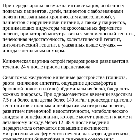
При передозировке возможна интоксикация, особенно у
пожилых пациентов, детей, пациентов с заболеваниями
печени (вызванными хроническим алкоголизмом), у
пациентов с нарушениями питания, а также у пациентов,
принимающих индукторы микросомальных ферментов
печени, при которой могут развиться молниеносный гепатит,
печеночная недостаточность, холестатический гепатит,
цитолитический гепатит, в указанных выше случаях —
иногда с летальным исходом.
Клиническая картина острой передозировки развивается в
течение 24 ч после приема парацетамола.
Симптомы: желудочно-кишечные расстройства (тошнота,
рвота, снижение аппетита, ощущение дискомфорта в
брюшной полости и (или) абдоминальная боль), бледность
кожных покровов. При одномоментном введении взрослым
7,5 г и более или детям более 140 мг/кг происходит цитолиз
гепатоцитов с полным и необратимым некрозом печени,
развитием печеночной недостаточности, метаболического
ацидоза и энцефалопатии, которые могут привести к коме и
летальному исходу. Через 12–48 ч после введения
парацетамола отмечается повышение активности
микросомальных ферментов печени, лактатдегидрогеназы,
концентрации билирубина и снижение содержания