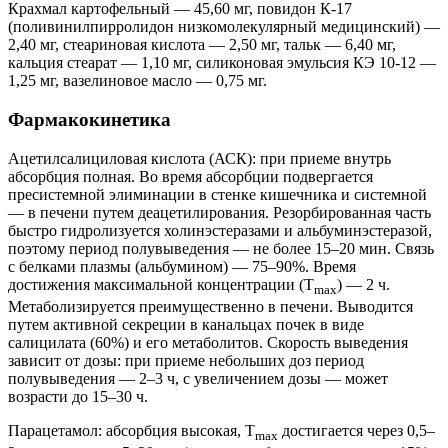
Крахмал картофельный — 45,60 мг, повидон К-17
(поливинилпирролидон низкомолекулярный медицинский) —
2,40 мг, стеариновая кислота — 2,50 мг, тальк — 6,40 мг,
кальция стеарат — 1,10 мг, силиконовая эмульсия КЭ 10-12 —
1,25 мг, вазелиновое масло — 0,75 мг.
Фармакокинетика
Ацетилсалициловая кислота (АСК): при приеме внутрь
абсорбция полная. Во время абсорбции подвергается
пресистемной элиминации в стенке кишечника и системной
— в печени путем деацетилирования. Резорбированная часть
быстро гидролизуется холинэстеразами и альбуминэстеразой,
поэтому период полувыведения — не более 15–20 мин. Связь
с белками плазмы (альбумином) — 75–90%. Время
достижения максимальной концентрации (Т
) — 2 ч.
m
ах
Метаболизируется преимущественно в печени. Выводится
путем активной секреции в канальцах почек в виде
салицилата (60%) и его метаболитов. Скорость выведения
зависит от дозы: при приеме небольших доз период
полувыведения — 2–3 ч, с увеличением дозы — может
возрасти до 15–30 ч.
Парацетамол: абсорбция высокая, Т
достигается через 0,5–
m
ах