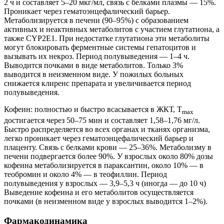
2 ч и составляет 5–20 мкг/мл, связь с белками плазмы — 15%.
Проникает через гематоэнцефалический барьер.
Метаболизируется в печени (90–95%) с образованием
активных и неактивных метаболитов с участием глутатиона, а
также CYP2E1. При недостатке глутатиона эти метаболиты
могут блокировать ферментные системы гепатоцитов и
вызывать их некроз. Период полувыведения — 1–4 ч.
Выводится почками в виде метаболитов. Только 3%
выводится в неизменном виде. У пожилых больных
снижается клиренс препарата и увеличивается период
полувыведения.
Кофеин: полностью и быстро всасывается в ЖКТ, Т
m
ах
достигается через 50–75 мин и составляет 1,58–1,76 мг/л.
Быстро распределяется во всех органах и тканях организма,
легко проникает через гематоэнцефалический барьер и
плаценту. Связь с белками крови — 25–36%. Метаболизму в
печени подвергается более 90%. У взрослых около 80% дозы
кофеина метаболизируется в параксантин, около 10% — в
теобромин и около 4% — в теофиллин. Период
полувыведения у взрослых — 3,9–5,3 ч (иногда — до 10 ч)
Выведение кофеина и его метаболитов осуществляется
почками (в неизменном виде у взрослых выводится 1–2%).
Фармакодинамика