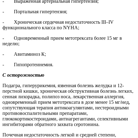
- Выраженная артериальная гипертензия;
- Портальная гипертензия;
- Хроническая сердечная недостаточность III–IV
функционального класса по NYHA;
- Одновременный прием метотрексата более 15 мг в
неделю;
- Авитаминоз К;
- Гипопротеинемия.
С осторожностью
Подагра, гиперурикемия, язвенная болезнь желудка и 12-
перстной кишки, хроническая обструктивная болезнь легких,
сенная лихорадка, полипоз носа, лекарственная аллергия,
одновременный прием метотрексата в дозе менее 15 мг/нед,
сопутствующая терапия антикоагулянтами, нестероидными
противовоспалительными препаратами,
глюкокортикостероидами, антиагрегантами, селективными
ингибиторами обратного захвата серотонина.
Почечная недостаточность легкой и средней степени,