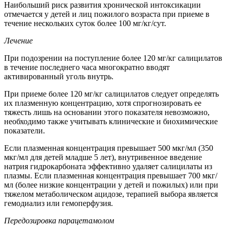
Наибольший риск развития хронической интоксикации
отмечается у детей и лиц пожилого возраста при приеме в
течение нескольких суток более 100 мг/кг/сут.
Лечение
При подозрении на поступление более 120 мг/кг салицилатов
в течение последнего часа многократно вводят
активированный уголь внутрь.
При приеме более 120 мг/кг салицилатов следует определять
их плазменную концентрацию, хотя спрогнозировать ее
тяжесть лишь на основании этого показателя невозможно,
необходимо также учитывать клинические и биохимические
показатели.
Если плазменная концентрация превышает 500 мкг/мл (350
мкг/мл для детей младше 5 лет), внутривенное введение
натрия гидрокарбоната эффективно удаляет салицилаты из
плазмы. Если плазменная концентрация превышает 700 мкг/
мл (более низкие концентрации у детей и пожилых) или при
тяжелом метаболическом ацидозе, терапией выбора является
гемодиализ или гемоперфузия.
Передозировка парацетамолом