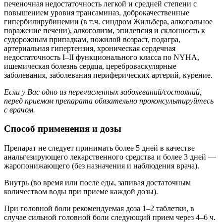
печеночная недостаточность легкой и средней степени с
повышением уровня трансаминаз, доброкачественные
гипербилирубинемии (в т.ч. синдром Жильбера, алкогольное
поражение печени), алкоголизм, эпилепсия и склонность к
судорожным припадкам, пожилой возраст, подагра,
артериальная гипертензия, хроническая сердечная
недостаточность I–II функционального класса по NYHA,
ишемическая болезнь сердца, цереброваскулярные
заболевания, заболевания периферических артерий, курение.
Если у Вас одно из перечисленных заболеваний/состояний,
перед приемом препарата обязательно проконсультируйтесь
с врачом.
Способ применения и дозы
Препарат не следует принимать более 5 дней в качестве
анальгезирующего лекарственного средства и более 3 дней —
жаропонижающего (без назначения и наблюдения врача).
Внутрь (во время или после еды, запивая достаточным
количеством воды при приеме каждой дозы).
При головной боли рекомендуемая доза 1–2 таблетки, в
случае сильной головной боли следующий прием через 4–6 ч.