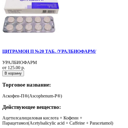
ЦИТРАМОН П №20 ТАБ. /УРАЛБИОФАРМ/
УРАЛБИОФАРМ
от 125.00 р.
В корзину
Торговое название:
Аскофен-П®(Ascophenum-P®)
Действующее вещество:
Ацетилсалициловая кислота + Кофеин +
Парацетамол(Acetylsalicylic acid + Caffeine + Paracetamol)