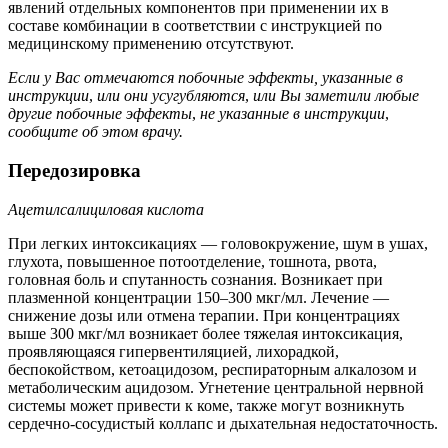
явлений отдельных компонентов при применении их в
составе комбинации в соответствии с инструкцией по
медицинскому применению отсутствуют.
Если у Вас отмечаются побочные эффекты, указанные в
инструкции
,
или они усугубляются
,
или Вы заметили любые
другие побочные эффекты
,
не указанные в инструкции
,
сообщите об этом врачу.
Передозировка
Ацетилсалициловая кислота
При легких интоксикациях — головокружение, шум в ушах,
глухота, повышенное потоотделение, тошнота, рвота,
головная боль и спутанность сознания. Возникает при
плазменной концентрации 150–300 мкг/мл. Лечение —
снижение дозы или отмена терапии. При концентрациях
выше 300 мкг/мл возникает более тяжелая интоксикация,
проявляющаяся гипервентиляцией, лихорадкой,
беспокойством, кетоацидозом, респираторным алкалозом и
метаболическим ацидозом. Угнетение центральной нервной
системы может привести к коме, также могут возникнуть
сердечно-сосудистый коллапс и дыхательная недостаточность.