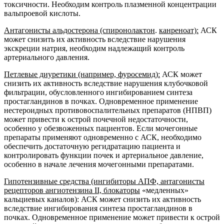
токсичности. Необходим контроль плазменной концентрации
вальпроевой кислоты.
Антагонисты альдостерона (спиронолактон
.
канреноат):
АСК
может снизить их активность вследствие нарушения
экскреции натрия, необходим надлежащий контроль
артериального давления.
Петлевые диуретики (например, фуросемид):
АСК может
снизить их активность вследствие нарушения клубочковой
фильтрации, обусловленного ингибированием синтеза
простагландинов в почках. Одновременное применение
нестероидных противовоспалительных препаратов (НПВП)
может привести к острой почечной недостаточности,
особенно у обезвоженных пациентов. Если мочегонные
препараты применяют одновременно с АСК, необходимо
обеспечить достаточную регидратацию пациента и
контролировать функции почек и артериальное давление,
особенно в начале лечения мочегонными препаратами.
Гипотензивные средства (ингибиторы АПФ, антагонисты
рецепторов ангиотензина II, блокаторы
«медленных»
кальциевых каналов): АСК может снизить их активность
вследствие ингибирования синтеза простагландинов в
почках. Одновременное применение может привести к острой