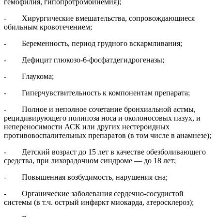
гемофилия, гипопротромбинемия);
- Хирургические вмешательства, сопровождающиеся
обильным кровотечением;
- Беременность, период грудного вскармливания;
- Дефицит глюкозо-6-фосфатдегидрогеназы;
- Глаукома;
- Гиперчувствительность к компонентам препарата;
- Полное и неполное сочетание бронхиальной астмы,
рецидивирующего полипоза носа и околоносовых пазух, и
непереносимости АСК или других нестероидных
противовоспалительных препаратов (в том числе в анамнезе);
- Детский возраст до 15 лет в качестве обезболивающего
средства, при лихорадочном синдроме — до 18 лет;
- Повышенная возбудимость, нарушения сна;
- Органические заболевания сердечно-сосудистой
системы (в т.ч. острый инфаркт миокарда, атеросклероз);