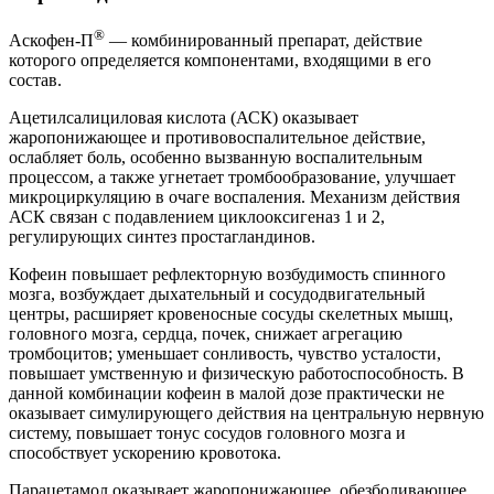
®
Аскофен-П
— комбинированный препарат, действие
которого определяется компонентами, входящими в его
состав.
Ацетилсалициловая кислота (АСК) оказывает
жаропонижающее и противовоспалительное действие,
ослабляет боль, особенно вызванную воспалительным
процессом, а также угнетает тромбообразование, улучшает
микроциркуляцию в очаге воспаления. Механизм действия
АСК связан с подавлением циклооксигеназ 1 и 2,
регулирующих синтез простагландинов.
Кофеин повышает рефлекторную возбудимость спинного
мозга, возбуждает дыхательный и сосудодвигательный
центры, расширяет кровеносные сосуды скелетных мышц,
головного мозга, сердца, почек, снижает агрегацию
тромбоцитов; уменьшает сонливость, чувство усталости,
повышает умственную и физическую работоспособность. В
данной комбинации кофеин в малой дозе практически не
оказывает симулирующего действия на центральную нервную
систему, повышает тонус сосудов головного мозга и
способствует ускорению кровотока.
Парацетамол оказывает жаропонижающее, обезболивающее