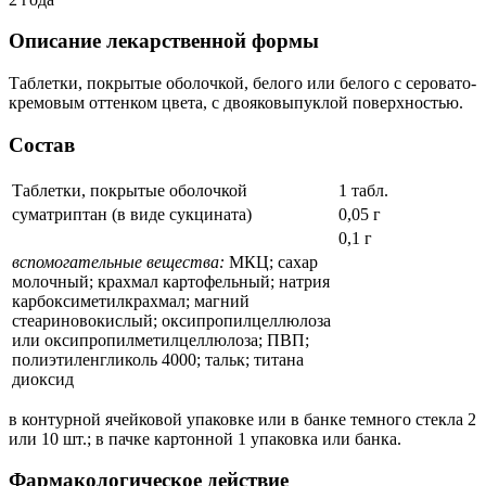
Описание лекарственной формы
Таблетки, покрытые оболочкой, белого или белого с серовато-
кремовым оттенком цвета, с двояковыпуклой поверхностью.
Состав
Таблетки, покрытые оболочкой
1 табл.
суматриптан (в виде сукцината)
0,05 г
0,1 г
вспомогательные вещества:
МКЦ; сахар
молочный; крахмал картофельный; натрия
карбоксиметилкрахмал; магний
стеариновокислый; оксипропилцеллюлоза
или оксипропилметилцеллюлоза; ПВП;
полиэтиленгликоль 4000; тальк; титана
диоксид
в контурной ячейковой упаковке или в банке темного стекла 2
или 10 шт.; в пачке картонной 1 упаковка или банка.
Фармакологическое действие