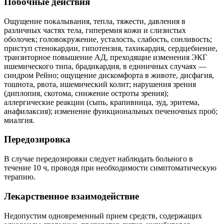
Побочные действия
Ощущение покалывания, тепла, тяжести, давления в
различных частях тела, гиперемия кожи и слизистых
оболочек; головокружение, усталость, слабость, сонливость;
приступ стенокардии, гипотензия, тахикардия, сердцебиение,
транзиторное повышение АД, преходящие изменения ЭКГ
ишемического типа, брадикардия, в единичных случаях —
синдром Рейно; ощущение дискомфорта в животе, дисфагия,
тошнота, рвота, ишемический колит; нарушения зрения
(диплопия, скотома, снижение остроты зрения);
аллергические реакции (сыпь, крапивница, зуд, эритема,
анафилаксия); изменение функциональных печеночных проб;
миалгия.
Передозировка
В случае передозировки следует наблюдать больного в
течение 10 ч, проводя при необходимости симптоматическую
терапию.
Лекарственное взаимодействие
Недопустим одновременный прием средств, содержащих