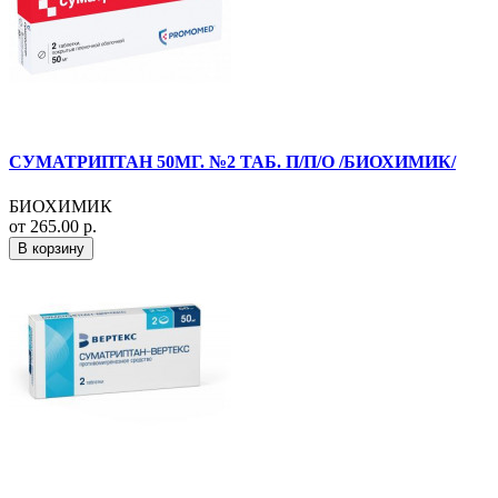
СУМАТРИПТАН 50МГ. №2 ТАБ. П/П/О /БИОХИМИК/
БИОХИМИК
от 265.00 р.
В корзину