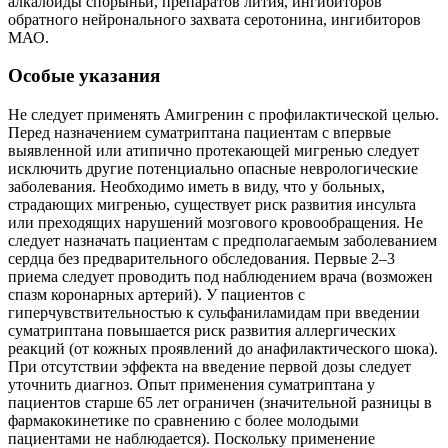
алкалоиды спорыньи, препаратов лития, ингибиторов
обратного нейронального захвата серотонина, ингибиторов
МАО.
Особые указания
Не следует применять Амигренин с профилактической целью.
Перед назначением суматриптана пациентам с впервые
выявленной или атипично протекающей мигренью следует
исключить другие потенциально опасные неврологические
заболевания. Необходимо иметь в виду, что у больных,
страдающих мигренью, существует риск развития инсульта
или преходящих нарушений мозгового кровообращения. Не
следует назначать пациентам с предполагаемым заболеванием
сердца без предварительного обследования. Первые 2–3
приема следует проводить под наблюдением врача (возможен
спазм коронарных артерий). У пациентов с
гиперчувствительностью к сульфаниламидам при введении
суматриптана повышается риск развития аллергических
реакций (от кожных проявлений до анафилактического шока).
При отсутствии эффекта на введение первой дозы следует
уточнить диагноз. Опыт применения суматриптана у
пациентов старше 65 лет ограничен (значительной разницы в
фармакокинетике по сравнению с более молодыми
пациентами не наблюдается). Поскольку применение