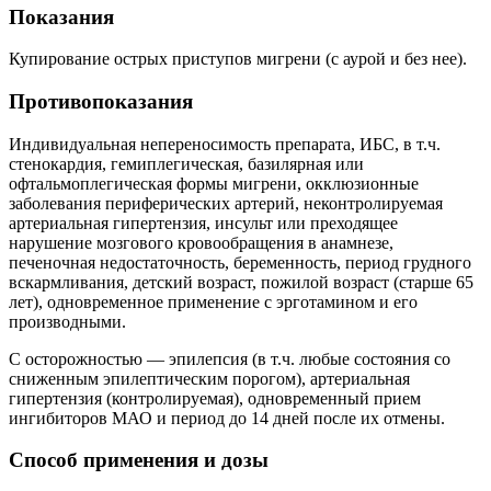
Показания
Купирование острых приступов мигрени (с аурой и без нее).
Противопоказания
Индивидуальная непереносимость препарата, ИБС, в т.ч.
стенокардия, гемиплегическая, базилярная или
офтальмоплегическая формы мигрени, окклюзионные
заболевания периферических артерий, неконтролируемая
артериальная гипертензия, инсульт или преходящее
нарушение мозгового кровообращения в анамнезе,
печеночная недостаточность, беременность, период грудного
вскармливания, детский возраст, пожилой возраст (старше 65
лет), одновременное применение с эрготамином и его
производными.
С осторожностью — эпилепсия (в т.ч. любые состояния со
сниженным эпилептическим порогом), артериальная
гипертензия (контролируемая), одновременный прием
ингибиторов МАО и период до 14 дней после их отмены.
Способ применения и дозы