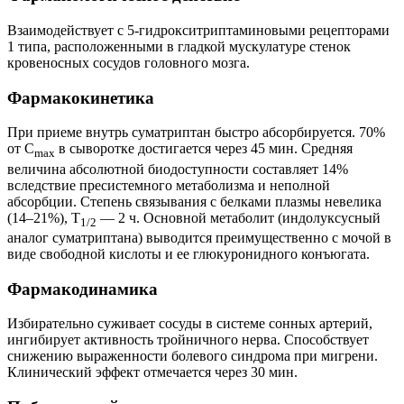
Взаимодействует с 5-гидрокситриптаминовыми рецепторами
1 типа, расположенными в гладкой мускулатуре стенок
кровеносных сосудов головного мозга.
Фармакокинетика
При приеме внутрь суматриптан быстро абсорбируется. 70%
от С
в сыворотке достигается через 45 мин. Средняя
max
величина абсолютной биодоступности составляет 14%
вследствие пресистемного метаболизма и неполной
абсорбции. Степень связывания с белками плазмы невелика
(14–21%), T
— 2 ч. Основной метаболит (индолуксусный
1/2
аналог суматриптана) выводится преимущественно с мочой в
виде свободной кислоты и ее глюкуронидного конъюгата.
Фармакодинамика
Избирательно суживает сосуды в системе сонных артерий,
ингибирует активность тройничного нерва. Способствует
снижению выраженности болевого синдрома при мигрени.
Клинический эффект отмечается через 30 мин.