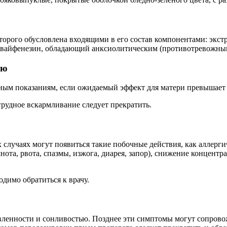
орого обусловлена входящими в его состав компонентами: экстра
гвайфенезин, обладающий анксиолитическим (противотревожны
ью
тным показаниям, если ожидаемый эффект для матери превышает
рудное вскармливание следует прекратить.
случаях могут появиться такие побочные действия, как аллергич
нота, рвота, спазмы, изжога, диарея, запор), снижение концент
димо обратиться к врачу.
вленности и сонливостью. Позднее эти симптомы могут сопрово