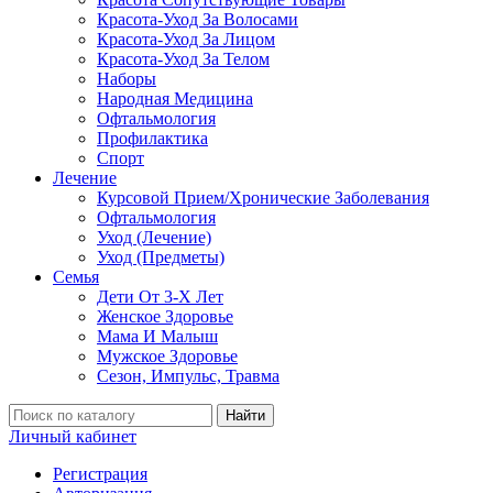
Красота-Уход За Волосами
Красота-Уход За Лицом
Красота-Уход За Телом
Наборы
Народная Медицина
Офтальмология
Профилактика
Спорт
Лечение
Курсовой Прием/Хронические Заболевания
Офтальмология
Уход (Лечение)
Уход (Предметы)
Семья
Дети От 3-Х Лет
Женское Здоровье
Мама И Малыш
Мужское Здоровье
Сезон, Импульс, Травма
Найти
Личный кабинет
Регистрация