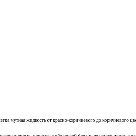
егка мутная жидкость от красно-коричневого до коричневого цве
ояковыпуклые, покрытые оболочкой бледно-зеленого цвета, с р