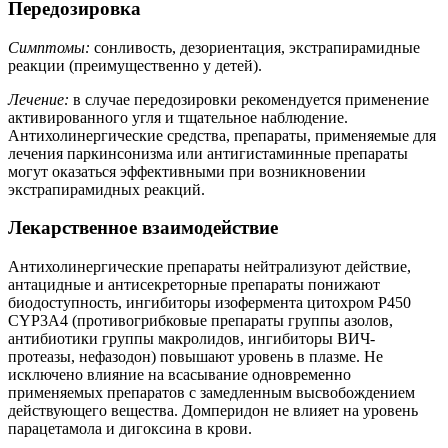
Передозировка
Симптомы:
сонливость, дезориентация, экстрапирамидные
реакции (преимущественно у детей).
Лечение:
в случае передозировки рекомендуется применение
активированного угля и тщательное наблюдение.
Антихолинергические средства, препараты, применяемые для
лечения паркинсонизма или антигистаминные препараты
могут оказаться эффективными при возникновении
экстрапирамидных реакций.
Лекарственное взаимодействие
Антихолинергические препараты нейтрализуют действие,
антацидные и антисекреторные препараты понижают
биодоступность, ингибиторы изофермента цитохром P450
CYP3A4 (противогрибковые препараты группы азолов,
антибиотики группы макролидов, ингибиторы ВИЧ-
протеазы, нефазодон) повышают уровень в плазме. Не
исключено влияние на всасывание одновременно
применяемых препаратов с замедленным высвобождением
действующего вещества. Домперидон не влияет на уровень
парацетамола и дигоксина в крови.