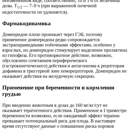
неизмененном виде, соответственно, 10 и 1% от величины
дозы. T
— 7–9 ч (при выраженной почечной
1/2
недостаточности он удлиняется).
Фармакодинамика
Домперидон плохо проникает через ГЭБ, поэтому
применение домперидона редко сопровождается
экстрапирамидными побочными эффектами, особенно у
взрослых, но домперидон стимулирует выделение пролактина
из гипофиза. Его противорвотное действие, возможно,
обусловлено сочетанием периферического
(гастрокинетического) действия и антагонизма к рецепторам
дофамина в триггерной зоне хеморецепторов. Домперидон не
оказывает действия на желудочную секрецию.
Применение при беременности и кормлении
грудью
При введении животным в дозах до 160 мг/кг/сут не
оказывает тератогенного действия. Применение в I триместре
беременности возможно, если ожидаемый эффект терапии
превышает потенциальный риск для плода. В настоящее
время отсутствуют данные о повышении риска пороков