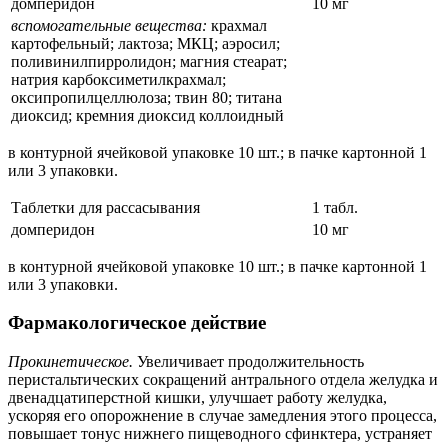
домперидон
10 мг
вспомогательные вещества:
крахмал
картофельный; лактоза; МКЦ; аэросил;
поливинилпирролидон; магния стеарат;
натрия карбоксиметилкрахмал;
оксипропилцеллюлоза; твин 80; титана
диоксид; кремния диоксид коллоидный
в контурной ячейковой упаковке 10 шт.; в пачке картонной 1
или 3 упаковки.
Таблетки для рассасывания
1 табл.
домперидон
10 мг
в контурной ячейковой упаковке 10 шт.; в пачке картонной 1
или 3 упаковки.
Фармакологическое действие
Прокинетическое.
Увеличивает продолжительность
перистальтических сокращений антрального отдела желудка и
двенадцатиперстной кишки, улучшает работу желудка,
ускоряя его опорожнение в случае замедления этого процесса,
повышает тонус нижнего пищеводного сфинктера, устраняет