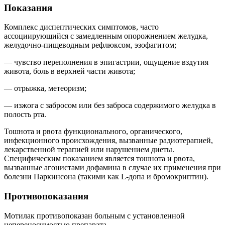
Показания
Комплекс диспептических симптомов, часто
ассоциирующийся с замедленным опорожнением желудка,
желудочно-пищеводным рефлюксом, эзофагитом;
— чувство переполнения в эпигастрии, ощущение вздутия
живота, боль в верхней части живота;
— отрыжка, метеоризм;
— изжога с забросом или без заброса содержимого желудка в
полость рта.
Тошнота и рвота функционального, органического,
инфекционного происхождения, вызванные радиотерапией,
лекарственной терапией или нарушением диеты.
Специфическим показанием является тошнота и рвота,
вызванные агонистами дофамина в случае их применения при
болезни Паркинсона (такими как L-допа и бромокриптин).
Противопоказания
Мотилак противопоказан больным с установленной
непереносимостью препарата.