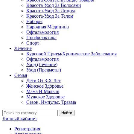
Красота-Уход За Волосами
Красота-Уход За Лицом
Красота-Уход За Телом
Наборы
Народная Медицина
Офтальмология
Профилактика
Спорт
Лечение
Курсовой Прием/Хронические Заболевания
Офтальмология
Уход (Лечение)
Уход (Предметы)
Семья
Дети От 3-Х Лет
Женское Здоровье
Мама И Малыш
Мужское Здоровье
Сезон, Импульс, Травма
Найти
Личный кабинет
Регистрация