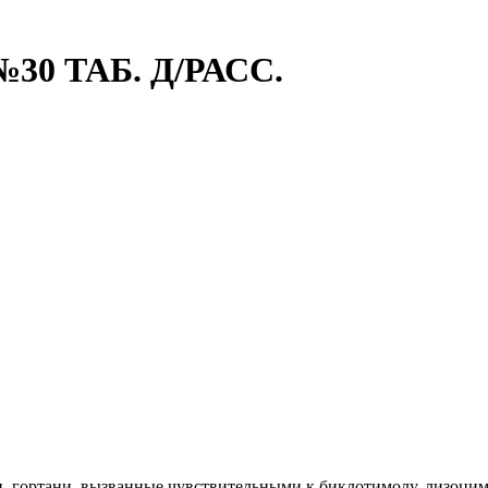
30 ТАБ. Д/РАСС.
, гортани, вызванные чувствительными к биклотимолу, лизоцим