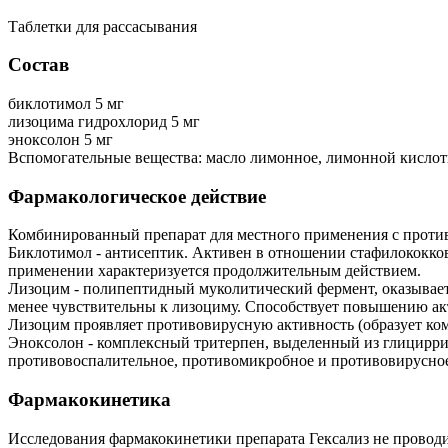
Таблетки для рассасывания
Состав
биклотимол 5 мг
лизоцима гидрохлорид 5 мг
эноксолон 5 мг
Вспомогательные вещества: масло лимонное, лимонной кислоты 
Фармакологическое действие
Комбинированный препарат для местного применения с прот
Биклотимол - антисептик. Активен в отношении стафилококков
применении характеризуется продолжительным действием.
Лизоцим - полипептидный муколитический фермент, оказывае
менее чувствительны к лизоциму. Способствует повышению ак
Лизоцим проявляет противовирусную активность (образует ком
Эноксолон - комплексный тритерпен, выделенный из глицирри
противовоспалительное, противомикробное и противовирусное
Фармакокинетика
Исследования фармакокинетики препарата Гексализ не провод