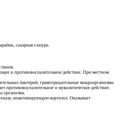
рабик, сахарная глазурь.
ствием.
ующее и противовоспалительное действие. При местном
жительных бактерий, грамотрицательные микроорганизмы
ет противовоспалительное и муколитическое действие.
ы организма.
геназу, инактивирующую кортизол. Оказывает