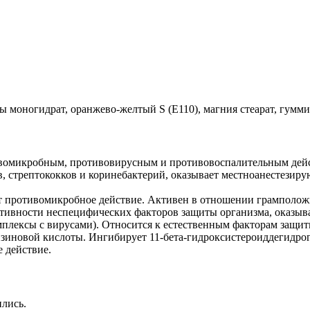
моногидрат, оранжево-желтый S (Е110), магния стеарат, гуммиа
ивомикробным, противовирусным и противовоспалительным дей
, стрептококков и коринебактерий, оказывает местноанестезир
т противомикробное действие. Активен в отношении грамполо
тивности неспецифических факторов защиты организма, оказыва
плексы с вирусами). Относится к естественным факторам защит
зиновой кислоты. Ингибирует 11-бета-гидроксистероиддегидро
 действие.
ились.