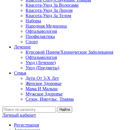
Красота-Уход За Волосами
Красота-Уход За Лицом
Красота-Уход За Телом
Наборы
Народная Медицина
Офтальмология
Профилактика
Спорт
Лечение
Курсовой Прием/Хронические Заболевания
Офтальмология
Уход (Лечение)
Уход (Предметы)
Семья
Дети От 3-Х Лет
Женское Здоровье
Мама И Малыш
Мужское Здоровье
Сезон, Импульс, Травма
Найти
Личный кабинет
Регистрация