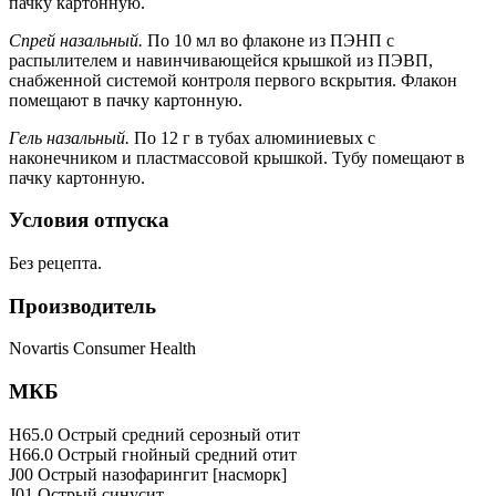
пачку картонную.
Спрей назальный.
По 10 мл во флаконе из ПЭНП с
распылителем и навинчивающейся крышкой из ПЭВП,
снабженной системой контроля первого вскрытия. Флакон
помещают в пачку картонную.
Гель назальный.
По 12 г в тубах алюминиевых с
наконечником и пластмассовой крышкой. Тубу помещают в
пачку картонную.
Условия отпуска
Без рецепта.
Производитель
Novartis Consumer Health
МКБ
H65.0 Острый средний серозный отит
H66.0 Острый гнойный средний отит
J00 Острый назофарингит [насморк]
J01 Острый синусит