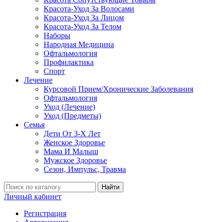
Красота-Уход За Волосами
Красота-Уход За Лицом
Красота-Уход За Телом
Наборы
Народная Медицина
Офтальмология
Профилактика
Спорт
Лечение
Курсовой Прием/Хронические Заболевания
Офтальмология
Уход (Лечение)
Уход (Предметы)
Семья
Дети От 3-Х Лет
Женское Здоровье
Мама И Малыш
Мужское Здоровье
Сезон, Импульс, Травма
Найти
Личный кабинет
Регистрация