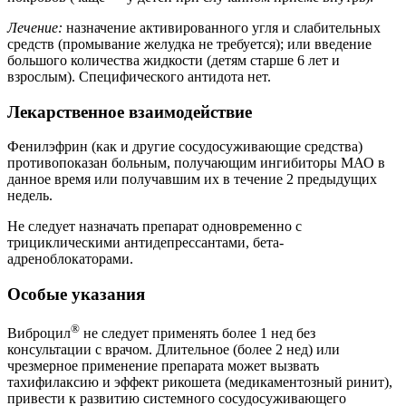
Лечение:
назначение активированного угля и слабительных
средств (промывание желудка не требуется); или введение
большого количества жидкости (детям старше 6 лет и
взрослым). Специфического антидота нет.
Лекарственное взаимодействие
Фенилэфрин (как и другие сосудосуживающие средства)
противопоказан больным, получающим ингибиторы МАО в
данное время или получавшим их в течение 2 предыдущих
недель.
Не следует назначать препарат одновременно с
трициклическими антидепрессантами, бета-
адреноблокаторами.
Особые указания
®
Виброцил
не следует применять более 1 нед без
консультации с врачом. Длительное (более 2 нед) или
чрезмерное применение препарата может вызвать
тахифилаксию и эффект рикошета (медикаментозный ринит),
привести к развитию системного сосудосуживающего