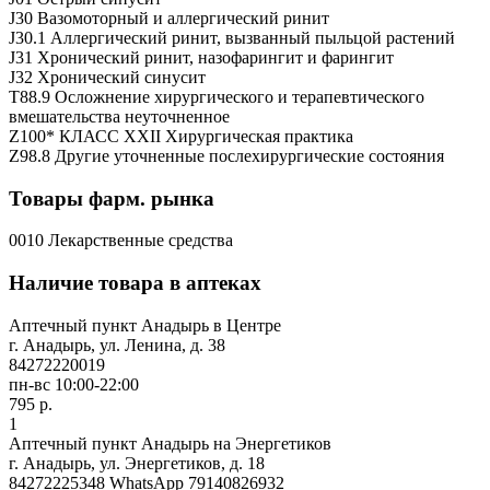
J30 Вазомоторный и аллергический ринит
J30.1 Аллергический ринит, вызванный пыльцой растений
J31 Хронический ринит, назофарингит и фарингит
J32 Хронический синусит
T88.9 Осложнение хирургического и терапевтического
вмешательства неуточненное
Z100* КЛАСС XXII Хирургическая практика
Z98.8 Другие уточненные послехирургические состояния
Товары фарм. рынка
0010 Лекарственные средства
Наличие товара в аптеках
Аптечный пункт Анадырь в Центре
г. Анадырь, ул. Ленина, д. 38
84272220019
пн-вс 10:00-22:00
795 р.
1
Аптечный пункт Анадырь на Энергетиков
г. Анадырь, ул. Энергетиков, д. 18
84272225348 WhatsApp 79140826932