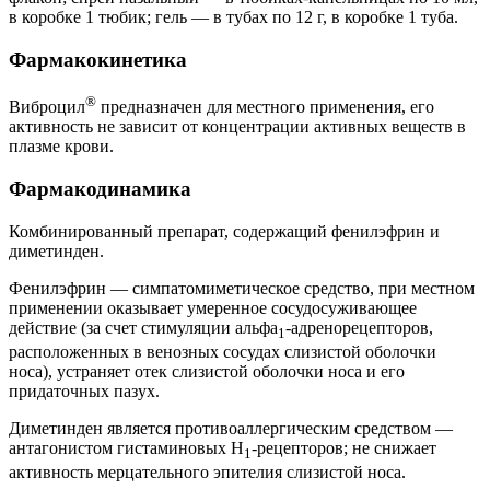
в коробке 1 тюбик; гель — в тубах по 12 г, в коробке 1 туба.
Фармакокинетика
®
Виброцил
предназначен для местного применения, его
активность не зависит от концентрации активных веществ в
плазме крови.
Фармакодинамика
Комбинированный препарат, содержащий фенилэфрин и
диметинден.
Фенилэфрин — симпатомиметическое средство, при местном
применении оказывает умеренное сосудосуживающее
действие (за счет стимуляции альфа
-адренорецепторов,
1
расположенных в венозных сосудах слизистой оболочки
носа), устраняет отек слизистой оболочки носа и его
придаточных пазух.
Диметинден является противоаллергическим средством —
антагонистом гистаминовых Н
-рецепторов; не снижает
1
активность мерцательного эпителия слизистой носа.