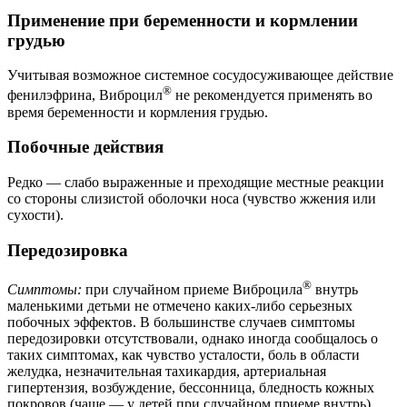
Применение при беременности и кормлении
грудью
Учитывая возможное системное сосудосуживающее действие
®
фенилэфрина, Виброцил
не рекомендуется применять во
время беременности и кормления грудью.
Побочные действия
Редко — слабо выраженные и преходящие местные реакции
со стороны слизистой оболочки носа (чувство жжения или
сухости).
Передозировка
®
Симптомы:
при случайном приеме Виброцила
внутрь
маленькими детьми не отмечено каких-либо серьезных
побочных эффектов. В большинстве случаев симптомы
передозировки отсутствовали, однако иногда сообщалось о
таких симптомах, как чувство усталости, боль в области
желудка, незначительная тахикардия, артериальная
гипертензия, возбуждение, бессонница, бледность кожных
покровов (чаще — у детей при случайном приеме внутрь).