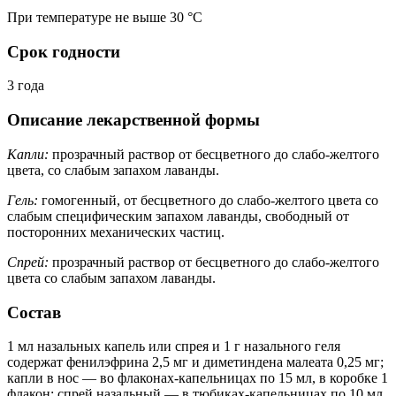
При температуре не выше 30 °C
Срок годности
3 года
Описание лекарственной формы
Капли:
прозрачный раствор от бесцветного до слабо-желтого
цвета, со слабым запахом лаванды.
Гель:
гомогенный, от бесцветного до слабо-желтого цвета со
слабым специфическим запахом лаванды, свободный от
посторонних механических частиц.
Спрей:
прозрачный раствор от бесцветного до слабо-желтого
цвета со слабым запахом лаванды.
Состав
1 мл назальных капель или спрея и 1 г назального геля
содержат фенилэфрина 2,5 мг и диметиндена малеата 0,25 мг;
капли в нос — во флаконах-капельницах по 15 мл, в коробке 1
флакон; спрей назальный — в тюбиках-капельницах по 10 мл,