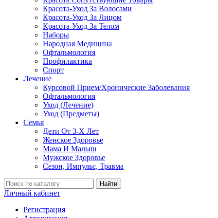
Красота-Уход За Волосами
Красота-Уход За Лицом
Красота-Уход За Телом
Наборы
Народная Медицина
Офтальмология
Профилактика
Спорт
Лечение
Курсовой Прием/Хронические Заболевания
Офтальмология
Уход (Лечение)
Уход (Предметы)
Семья
Дети От 3-Х Лет
Женское Здоровье
Мама И Малыш
Мужское Здоровье
Сезон, Импульс, Травма
Найти
Личный кабинет
Регистрация