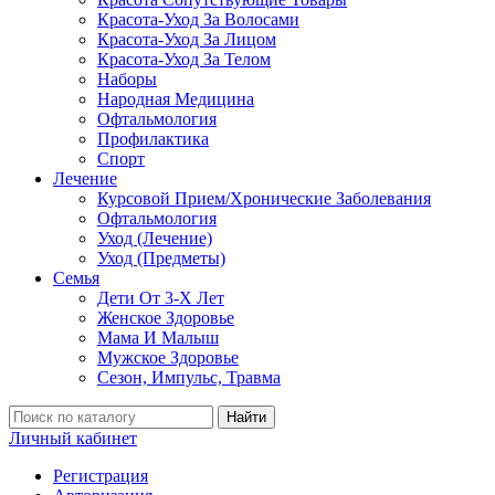
Красота-Уход За Волосами
Красота-Уход За Лицом
Красота-Уход За Телом
Наборы
Народная Медицина
Офтальмология
Профилактика
Спорт
Лечение
Курсовой Прием/Хронические Заболевания
Офтальмология
Уход (Лечение)
Уход (Предметы)
Семья
Дети От 3-Х Лет
Женское Здоровье
Мама И Малыш
Мужское Здоровье
Сезон, Импульс, Травма
Найти
Личный кабинет
Регистрация