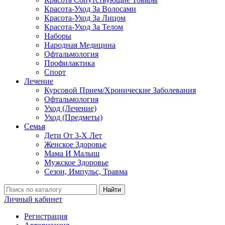
Красота-Уход За Волосами
Красота-Уход За Лицом
Красота-Уход За Телом
Наборы
Народная Медицина
Офтальмология
Профилактика
Спорт
Лечение
Курсовой Прием/Хронические Заболевания
Офтальмология
Уход (Лечение)
Уход (Предметы)
Семья
Дети От 3-Х Лет
Женское Здоровье
Мама И Малыш
Мужское Здоровье
Сезон, Импульс, Травма
Найти
Личный кабинет
Регистрация