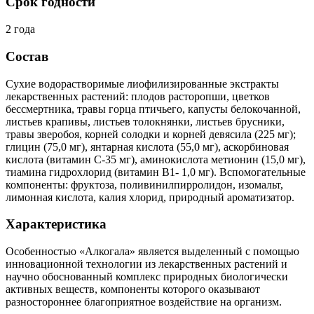
Срок годности
2 года
Состав
Сухие водорастворимые лиофилизированные экстракты
лекарственных растений: плодов расторопши, цветков
бессмертника, травы горца птичьего, капусты белокочанной,
листьев крапивы, листьев толокнянки, листьев брусники,
травы зверобоя, корней солодки и корней девясила (225 мг);
глицин (75,0 мг), янтарная кислота (55,0 мг), аскорбиновая
кислота (витамин С-35 мг), аминокислота метионин (15,0 мг),
тиамина гидрохлорид (витамин В1- 1,0 мг). Вспомогательные
компоненты: фруктоза, поливинилпирролидон, изомальт,
лимонная кислота, калия хлорид, природный ароматизатор.
Характеристика
Особенностью «Алкогала» является выделенный с помощью
инновационной технологии из лекарственных растений и
научно обоснованный комплекс природных биологически
активных веществ, компоненты которого оказывают
разностороннее благоприятное воздействие на организм.