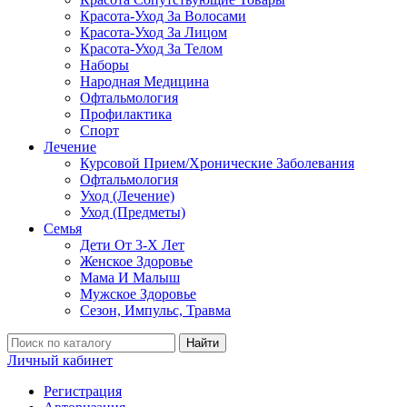
Красота-Уход За Волосами
Красота-Уход За Лицом
Красота-Уход За Телом
Наборы
Народная Медицина
Офтальмология
Профилактика
Спорт
Лечение
Курсовой Прием/Хронические Заболевания
Офтальмология
Уход (Лечение)
Уход (Предметы)
Семья
Дети От 3-Х Лет
Женское Здоровье
Мама И Малыш
Мужское Здоровье
Сезон, Импульс, Травма
Найти
Личный кабинет
Регистрация