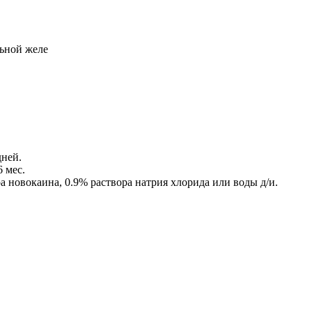
ьной желе
дней.
 мес.
а новокаина, 0.9% раствора натрия хлорида или воды д/и.