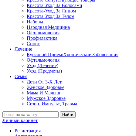
Красота-Уход За Волосами
Красота-Уход За Лицом
Красота-Уход За Телом
Наборы
Народная Медицина
Офтальмология
Профилактика
Спорт
Лечение
Курсовой Прием/Хронические Заболевания
Офтальмология
Уход (Лечение)
Уход (Предметы)
Семья
Дети От 3-Х Лет
Женское Здоровье
Мама И Малыш
Мужское Здоровье
Сезон, Импульс, Травма
Найти
Личный кабинет
Регистрация