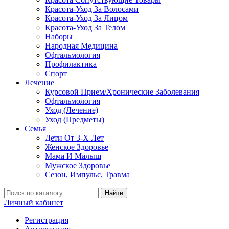
Красота-Уход За Волосами
Красота-Уход За Лицом
Красота-Уход За Телом
Наборы
Народная Медицина
Офтальмология
Профилактика
Спорт
Лечение
Курсовой Прием/Хронические Заболевания
Офтальмология
Уход (Лечение)
Уход (Предметы)
Семья
Дети От 3-Х Лет
Женское Здоровье
Мама И Малыш
Мужское Здоровье
Сезон, Импульс, Травма
Найти
Личный кабинет
Регистрация