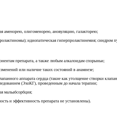
ая аменорею, олигоменорею, ановуляцию, галакторею;
олактиномы); идиопатическая гиперпролактинемия; синдром пус
онентам препарата, а также любым алкалоидам спорыньи;
зменений или наличие таких состояний в анамнезе;
лапанного аппарата сердца (такие как утолщение створки клапа
ледованием (ЭхоКГ), проведенным до начала терапии;
ая мальабсорбция;
сность и эффективность препарата не установлены).