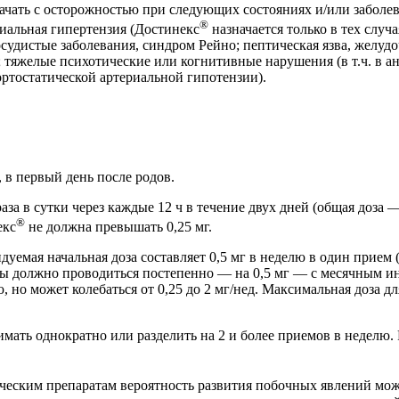
ачать с осторожностью при следующих состояниях и/или заболев
®
иальная гипертензия (Достинекс
назначается только в тех случ
судистые заболевания, синдром Рейно; пептическая язва, желуд
; тяжелые психотические или когнитивные нарушения (в т.ч. в а
ортостатической артериальной гипотензии).
, в первый день после родов.
2 раза в сутки через каждые 12 ч в течение двух дней (общая доз
®
екс
не должна превышать 0,25 мг.
уемая начальная доза составляет 0,5 мг в неделю в один прием (1 
зы должно проводиться постепенно — на 0,5 мг — с месячным и
ю, но может колебаться от 0,25 до 2 мг/нед. Максимальная доза
мать однократно или разделить на 2 и более приемов в неделю. 
еским препаратам вероятность развития побочных явлений мож