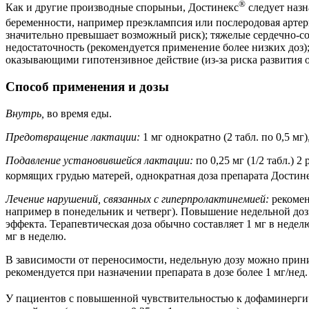
®
Как и другие производные спорыньи, Достинекс
следует назн
беременности, например преэклампсия или послеродовая артер
значительно превышает возможный риск); тяжелые сердечно-со
недостаточность (рекомендуется применение более низких доз)
оказывающими гипотензивное действие (из-за риска развития 
Способ применения и дозы
Внутрь,
во время еды.
Предотвращение лактации:
1 мг однократно (2 табл. по 0,5 мг)
Подавление установившейся лактации:
по 0,25 мг (1/2 табл.) 
кормящих грудью матерей, однократная доза препарата Достин
Лечение нарушений, связанных с гиперпролактинемией:
рекоменд
например в понедельник и четверг). Повышение недельной до
эффекта. Терапевтическая доза обычно составляет 1 мг в недел
мг в неделю.
В зависимости от переносимости, недельную дозу можно прини
рекомендуется при назначении препарата в дозе более 1 мг/нед.
У пациентов с повышенной чувствительностью к дофаминергич