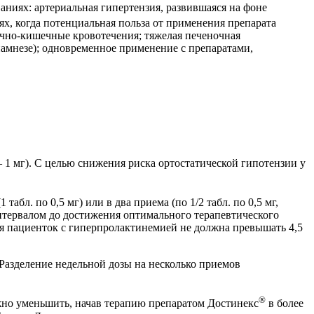
аниях: артериальная гипертензия, развившаяся на фоне
аях, когда потенциальная польза от применения препарата
очно-кишечные кровотечения; тяжелая печеночная
намнезе); одновременное применение с препаратами,
а — 1 мг). С целью снижения риска ортостатической гипотензии у
табл. по 0,5 мг) или в два приема (по 1/2 табл. по 0,5 мг,
нтервалом до достижения оптимального терапевтического
 для пациенток с гиперпролактинемией не должна превышать 4,5
Разделение недельной дозы на несколько приемов
®
но уменьшить, начав терапию препаратом Достинекс
в более