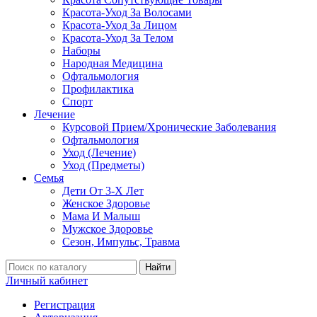
Красота-Уход За Волосами
Красота-Уход За Лицом
Красота-Уход За Телом
Наборы
Народная Медицина
Офтальмология
Профилактика
Спорт
Лечение
Курсовой Прием/Хронические Заболевания
Офтальмология
Уход (Лечение)
Уход (Предметы)
Семья
Дети От 3-Х Лет
Женское Здоровье
Мама И Малыш
Мужское Здоровье
Сезон, Импульс, Травма
Найти
Личный кабинет
Регистрация