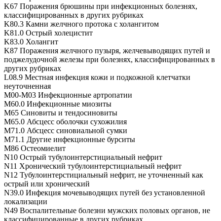
K67 Поражения брюшины при инфекционных болезнях,
классифицированных в других рубриках
K80.3 Камни желчного протока с холангитом
K81.0 Острый холецистит
K83.0 Холангит
K87 Поражения желчного пузыря, желчевыводящих путей и
поджелудочной железы при болезнях, классифицированных в
других рубриках
L08.9 Местная инфекция кожи и подкожной клетчатки
неуточненная
M00-M03 Инфекционные артропатии
M60.0 Инфекционные миозиты
M65 Синовиты и тендосиновиты
M65.0 Абсцесс оболочки сухожилия
M71.0 Абсцесс синовиальной сумки
M71.1 Другие инфекционные бурситы
M86 Остеомиелит
N10 Острый тубулоинтерстициальный нефрит
N11 Хронический тубулоинтерстициальный нефрит
N12 Тубулоинтерстициальный нефрит, не уточненный как
острый или хронический
N39.0 Инфекция мочевыводящих путей без установленной
локализации
N49 Воспалительные болезни мужских половых органов, не
классифицированные в других рубриках