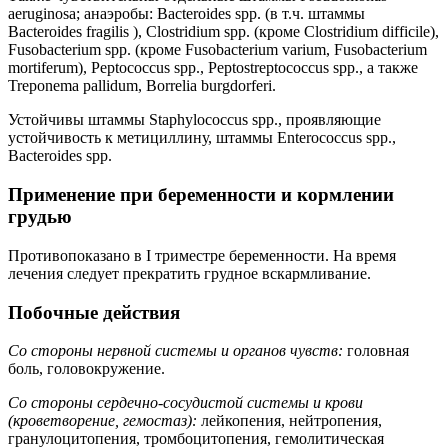
aeruginosa; анаэробы: Bacteroides spp. (в т.ч. штаммы
Bacteroides fragilis ), Clostridium spp. (кроме Clostridium difficile),
Fusobacterium spp. (кроме Fusobacterium varium, Fusobacterium
mortiferum), Peptococcus spp., Peptostreptococcus spp., а также
Treponema pallidum, Borrelia burgdorferi.
Устойчивы штаммы Staphylococcus spp., проявляющие
устойчивость к метициллину, штаммы Enterococcus spp.,
Bacteroides spp.
Применение при беременности и кормлении
грудью
Противопоказано в I триместре беременности. На время
лечения следует прекратить грудное вскармливание.
Побочные действия
Со стороны нервной системы и органов чувств:
головная
боль, головокружение.
Со стороны сердечно-сосудистой системы и крови
(кроветворение, гемостаз):
лейкопения, нейтропения,
гранулоцитопения, тромбоцитопения, гемолитическая