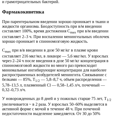
и грамотрицательных бактерий.
Фармакокинетика
При парентеральном введении хорошо проникает в ткани и
жидкости организма. Биодоступность при в/м введении
составляет 100%, время достижения C
при в/м введении
max
составляет 2–3 ч. При воспалении менингеальных оболочек
хорошо проникает в спинномозговую жидкость.
C
при в/в введении в дозе 50 мг/кг в плазме крови
max
составляет 216 мкг/мл, в ликворе — 5,6 мкг/мл. У взрослых
через 2–24 ч после введения в дозе 50 мг/кг концентрация в
спинномозговой жидкости во много раз превосходит
минимальные ингибирующие концентрации для наиболее
распространенных возбудителей менингита. Связывание с
белками — 85%, T
— 5,8–8,7 ч, объем распределения —
1/2
5,78–13,5 л, плазменный Cl — 0,58–1,45 л/ч, почечный —
0,32–0,73 л/ч.
У новорожденных до 8 дней и у пожилых старше 75 лет, T
1/2
увеличивается ~ в 2 раза. У взрослых 50–60% выделяется в
активной форме с мочой в течение 48 ч. При почечной
недостаточности выделение замедляется. От 30 до 50%