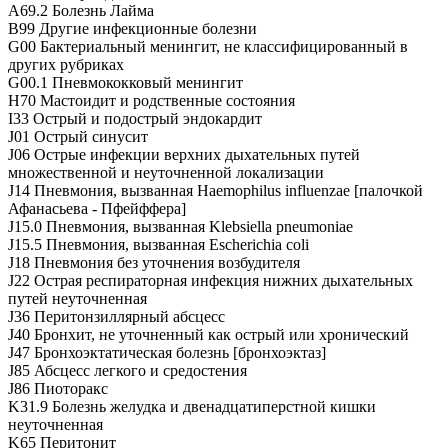
A69.2 Болезнь Лайма
B99 Другие инфекционные болезни
G00 Бактериальный менингит, не классифицированный в
других рубриках
G00.1 Пневмококковый менингит
H70 Мастоидит и родственные состояния
I33 Острый и подострый эндокардит
J01 Острый синусит
J06 Острые инфекции верхних дыхательных путей
множественной и неуточненной локализации
J14 Пневмония, вызванная Haemophilus influenzae [палочкой
Афанасьева - Пфейффера]
J15.0 Пневмония, вызванная Klebsiella pneumoniae
J15.5 Пневмония, вызванная Escherichia coli
J18 Пневмония без уточнения возбудителя
J22 Острая респираторная инфекция нижних дыхательных
путей неуточненная
J36 Перитонзиллярный абсцесс
J40 Бронхит, не уточненный как острый или хронический
J47 Бронхоэктатическая болезнь [бронхоэктаз]
J85 Абсцесс легкого и средостения
J86 Пиоторакс
K31.9 Болезнь желудка и двенадцатиперстной кишки
неуточненная
K65 Перитонит