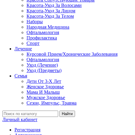
Красота-Уход За Волосами
Красота-Уход За Лицом
Красота-Уход За Телом
Наборы
Народная Медицина
Офтальмология
Профилактика
Спорт
Лечение
Курсовой Прием/Хронические Заболевания
Офтальмология
Уход (Лечение)
Уход (Предметы)
Семья
Дети От 3-Х Лет
Женское Здоровье
Мама И Малыш
Мужское Здоровье
Сезон, Импульс, Травма
Найти
Личный кабинет
Регистрация