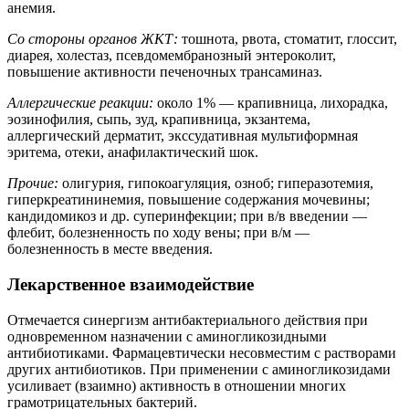
анемия.
Со стороны органов ЖКТ:
тошнота, рвота, стоматит, глоссит,
диарея, холестаз, псевдомембранозный энтероколит,
повышение активности печеночных трансаминаз.
Аллергические реакции:
около 1% — крапивница, лихорадка,
эозинофилия, сыпь, зуд, крапивница, экзантема,
аллергический дерматит, экссудативная мультиформная
эритема, отеки, анафилактический шок.
Прочие:
олигурия, гипокоагуляция, озноб; гиперазотемия,
гиперкреатининемия, повышение содержания мочевины;
кандидомикоз и др. суперинфекции; при в/в введении —
флебит, болезненность по ходу вены; при в/м —
болезненность в месте введения.
Лекарственное взаимодействие
Отмечается синергизм антибактериального действия при
одновременном назначении с аминогликозидными
антибиотиками. Фармацевтически несовместим с растворами
других антибиотиков. При применении с аминогликозидами
усиливает (взаимно) активность в отношении многих
грамотрицательных бактерий.