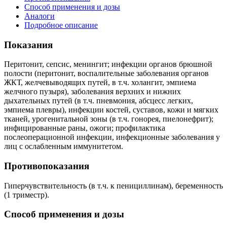
Способ применения и дозы
Аналоги
Подробное описание
Показания
Перитонит, сепсис, менингит; инфекции органов брюшной
полости (перитонит, воспалительные заболевания органов
ЖКТ, желчевыводящих путей, в т.ч. холангит, эмпиема
желчного пузыря), заболевания верхних и нижних
дыхательных путей (в т.ч. пневмония, абсцесс легких,
эмпиема плевры), инфекции костей, суставов, кожи и мягких
тканей, урогенитальной зоны (в т.ч. гонорея, пиелонефрит);
инфицированные раны, ожоги; профилактика
послеоперационной инфекции, инфекционные заболевания у
лиц с ослабленным иммунитетом.
Противопоказания
Гиперчувствительность (в т.ч. к пенициллинам), беременность
(1 триместр).
Способ применения и дозы