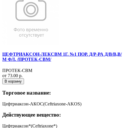
ЦЕФТРИАКСОН-ЛЕКСВМ 1Г. №1 ПОР. Д/Р-РА Д/В/В,В/
М ФЛ. /ПРОТЕК-СВМ/
ПРОТЕК-СВМ
от 73.00 р.
В корзину
Торговое название:
Цефтриаксон-АКОС(Ceftriaxone-AKOS)
Действующее вещество:
Цефтриаксон*(Ceftriaxone*)