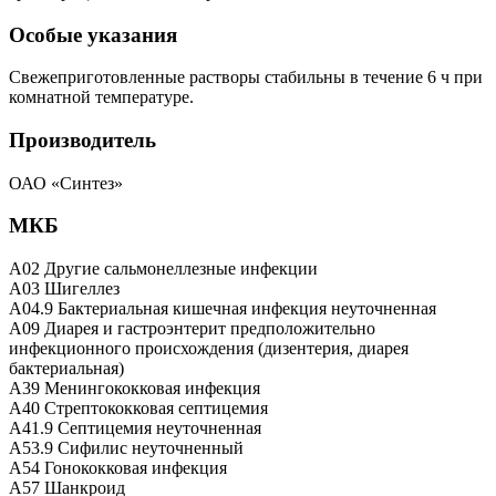
Особые указания
Свежеприготовленные растворы стабильны в течение 6 ч при
комнатной температуре.
Производитель
ОАО «Синтез»
МКБ
A02 Другие сальмонеллезные инфекции
A03 Шигеллез
A04.9 Бактериальная кишечная инфекция неуточненная
A09 Диарея и гастроэнтерит предположительно
инфекционного происхождения (дизентерия, диарея
бактериальная)
A39 Менингококковая инфекция
A40 Стрептококковая септицемия
A41.9 Септицемия неуточненная
A53.9 Сифилис неуточненный
A54 Гонококковая инфекция
A57 Шанкроид