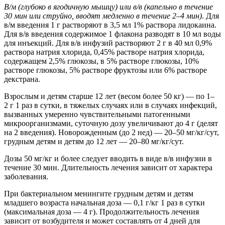
В/м (глубоко в ягодичную мышцу) или в/в (капельно в течение
30 мин или струйно, вводят медленно в течение 2–4 мин)
. Для
в/м введения 1 г растворяют в 3,5 мл 1% раствора лидокаина.
Для в/в введения содержимое 1 флакона разводят в 10 мл воды
для инъекций. Для в/в инфузий растворяют 2 г в 40 мл 0,9%
раствора натрия хлорида, 0,45% растворе натрия хлорида,
содержащем 2,5% глюкозы, в 5% растворе глюкозы, 10%
растворе глюкозы, 5% растворе фруктозы или 6% растворе
декстрана.
Взрослым и детям старше 12 лет (весом более 50 кг) — по 1–
2 г 1 раз в сутки, в тяжелых случаях или в случаях инфекций,
вызванных умеренно чувствительными патогенными
микроорганизмами, суточную дозу увеличивают до 4 г (делят
на 2 введения). Новорожденным (до 2 нед) — 20–50 мг/кг/сут,
грудным детям и детям до 12 лет — 20–80 мг/кг/сут.
Дозы 50 мг/кг и более следует вводить в виде в/в инфузии в
течение 30 мин. Длительность лечения зависит от характера
заболевания.
При бактериальном менингите грудным детям и детям
младшего возраста начальная доза — 0,1 г/кг 1 раз в сутки
(максимальная доза — 4 г). Продолжительность лечения
зависит от возбудителя и может составлять от 4 дней для