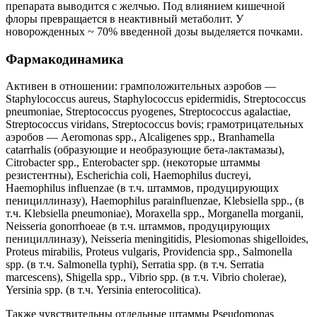
препарата выводится с желчью. Под влиянием кишечной
флоры превращается в неактивный метаболит. У
новорожденных ~ 70% введенной дозы выделяется почками.
Фармакодинамика
Активен в отношении: грамположительных аэробов —
Staphylococcus aureus, Staphylococcus epidermidis, Streptococcus
pneumoniae, Streptococcus pyogenes, Streptococcus agalactiae,
Streptococcus viridans, Streptococcus bovis; грамотрицательных
аэробов — Aeromonas spp., Alcaligenes spp., Branhamella
catarrhalis (образующие и необразующие бета-лактамазы),
Citrobacter spp., Enterobacter spp. (некоторые штаммы
резистентны), Escherichia coli, Haemophilus ducreyi,
Haemophilus influenzae (в т.ч. штаммов, продуцирующих
пенициллиназу), Haemophilus parainfluenzae, Klebsiella spp., (в
т.ч. Klebsiella pneumoniae), Moraxella spp., Morganella morganii,
Neisseria gonorrhoeae (в т.ч. штаммов, продуцирующих
пенициллиназу), Neisseria meningitidis, Plesiomonas shigelloides,
Proteus mirabilis, Proteus vulgaris, Providencia spp., Salmonella
spp. (в т.ч. Salmonella typhi), Serratia spp. (в т.ч. Serratia
marcescens), Shigella spp., Vibrio spp. (в т.ч. Vibrio cholerae),
Yersinia spp. (в т.ч. Yersinia enterocolitica).
Также чувствительны отдельные штаммы Pseudomonas