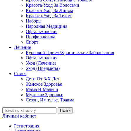
Красота-Уход За Волосами
Красота-Уход За Лицом
Красота-Уход За Телом
Наборы
Народная Медицина
Офтальмология
Профилактика
Спорт
Лечение
Курсовой Прием/Хронические Заболевания
Офтальмология
Уход (Лечение)
Уход (Предметы)
Семья
Дети От 3-Х Лет
Женское Здоровье
Мама И Малыш
Мужское Здоровье
Сезон, Импульс, Травма
Найти
Личный кабинет
Регистрация