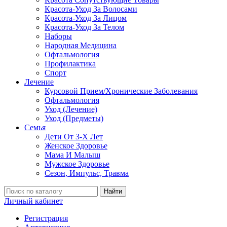
Красота-Уход За Волосами
Красота-Уход За Лицом
Красота-Уход За Телом
Наборы
Народная Медицина
Офтальмология
Профилактика
Спорт
Лечение
Курсовой Прием/Хронические Заболевания
Офтальмология
Уход (Лечение)
Уход (Предметы)
Семья
Дети От 3-Х Лет
Женское Здоровье
Мама И Малыш
Мужское Здоровье
Сезон, Импульс, Травма
Найти
Личный кабинет
Регистрация