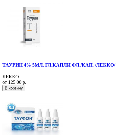
ТАУРИН 4% 5МЛ. ГЛ.КАПЛИ ФЛ./КАП. /ЛЕККО/
ЛЕККО
от 125.00 р.
В корзину