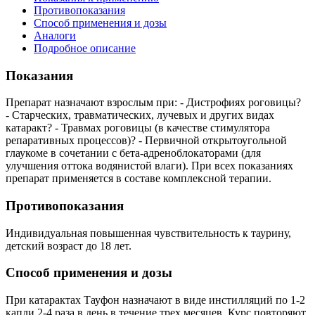
Противопоказания
Способ применения и дозы
Аналоги
Подробное описание
Показания
Препарат назначают взрослым при: ­- Дистрофиях роговицы?
-­ Старческих, травматических, лучевых и других видах
катаракт? -­ Травмах роговицы (в качестве стимулятора
репаративных процессов)? -­ Первичной открытоугольной
глаукоме в сочетании с бета-­адреноблокаторами (для
улучшения оттока водянистой влаги). При всех показаниях
препарат применяется в составе комплексной терапии.
Противопоказания
Индивидуальная повышенная чувствительность к таурину,
детский возраст до 18 лет.
Способ применения и дозы
При катарактах Тауфон назначают в виде инстилляций по 1-2
капли 2-­4 раза в день в течение трех месяцев. Курс повторяют