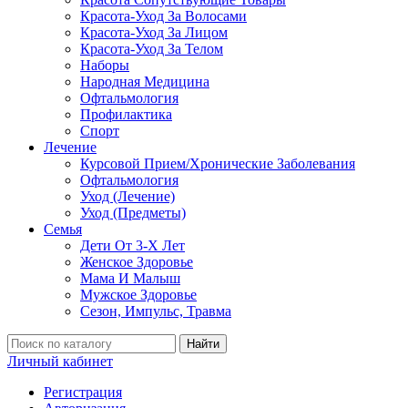
Красота-Уход За Волосами
Красота-Уход За Лицом
Красота-Уход За Телом
Наборы
Народная Медицина
Офтальмология
Профилактика
Спорт
Лечение
Курсовой Прием/Хронические Заболевания
Офтальмология
Уход (Лечение)
Уход (Предметы)
Семья
Дети От 3-Х Лет
Женское Здоровье
Мама И Малыш
Мужское Здоровье
Сезон, Импульс, Травма
Найти
Личный кабинет
Регистрация