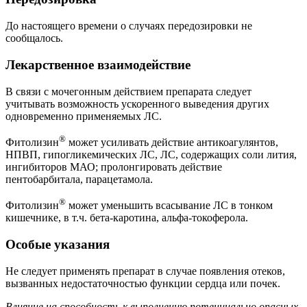
До настоящего времени о случаях передозировки не
сообщалось.
Лекарственное взаимодействие
В связи с мочегонным действием препарата следует
учитывать возможность ускоренного выведения других
одновременно применяемых ЛС.
®
Фитолизин
может усиливать действие антикоагулянтов,
НПВП, гипогликемических ЛС, ЛС, содержащих соли лития,
ингибиторов МАО; пролонгировать действие
пентобарбитала, парацетамола.
®
Фитолизин
может уменьшить всасывание ЛС в тонком
кишечнике, в т.ч. бета-каротина, альфа-токоферола.
Особые указания
Не следует применять препарат в случае появления отеков,
вызванных недостаточностью функции сердца или почек.
Влияние на способность к выполнению потенциально опасных