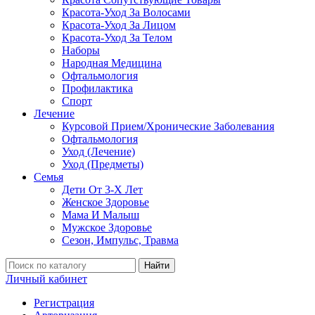
Красота-Уход За Волосами
Красота-Уход За Лицом
Красота-Уход За Телом
Наборы
Народная Медицина
Офтальмология
Профилактика
Спорт
Лечение
Курсовой Прием/Хронические Заболевания
Офтальмология
Уход (Лечение)
Уход (Предметы)
Семья
Дети От 3-Х Лет
Женское Здоровье
Мама И Малыш
Мужское Здоровье
Сезон, Импульс, Травма
Найти
Личный кабинет
Регистрация