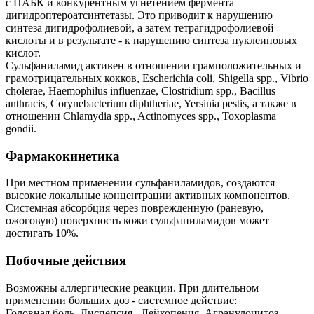
с ПАБК и конкурентным угнетением фермента
дигидроптероатсинтетазы. Это приводит к нарушению
синтеза дигидрофолиевой, а затем тетрагидрофолиевой
кислоты и в результате - к нарушению синтеза нуклеиновых
кислот.
Сульфаниламид активен в отношении грамположительных и
грамотрицательных кокков, Escherichia coli, Shigella spp., Vibrio
cholerae, Haemophilus influenzae, Clostridium spp., Bacillus
anthracis, Corynebacterium diphtheriae, Yersinia pestis, а также в
отношении Chlamydia spp., Actinomyces spp., Toxoplasma
gondii.
Фармакокинетика
При местном применении сульфаниламидов, создаются
высокие локальные концентрации активных компонентов.
Системная абсорбция через поврежденную (раневую,
ожоговую) поверхность кожи сульфаниламидов может
достигать 10%.
Побочные действия
Возможны аллергические реакции. При длительном
применении больших доз - системное действие:
Головная боль. Диспепсия . Лейкопения. Агранулоцитоз.