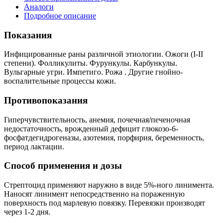
Аналоги
Подробное описание
Показания
Инфицированные раны различной этиологии. Ожоги (I-II
степени). Фолликулиты. Фурункулы. Карбункулы.
Вульгарные угри. Импетиго. Рожа . Другие гнойно-
воспалительные процессы кожи.
Противопоказания
Гиперчувствительность, анемия, почечная/печеночная
недостаточность, врожденный дефицит глюкозо-6-
фосфатдегидрогеназы, азотемия, порфирия, беременность,
период лактации.
Способ применения и дозы
Стрептоцид применяют наружно в виде 5%-ного линимента.
Наносят линимент непосредственно на пораженную
поверхность под марлевую повязку. Перевязки производят
через 1-2 дня.