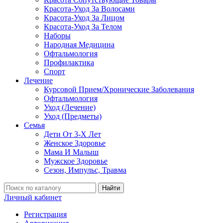
Красота-Уход За Волосами
Красота-Уход За Лицом
Красота-Уход За Телом
Наборы
Народная Медицина
Офтальмология
Профилактика
Спорт
Лечение
Курсовой Прием/Хронические Заболевания
Офтальмология
Уход (Лечение)
Уход (Предметы)
Семья
Дети От 3-Х Лет
Женское Здоровье
Мама И Малыш
Мужское Здоровье
Сезон, Импульс, Травма
Найти
Личный кабинет
Регистрация