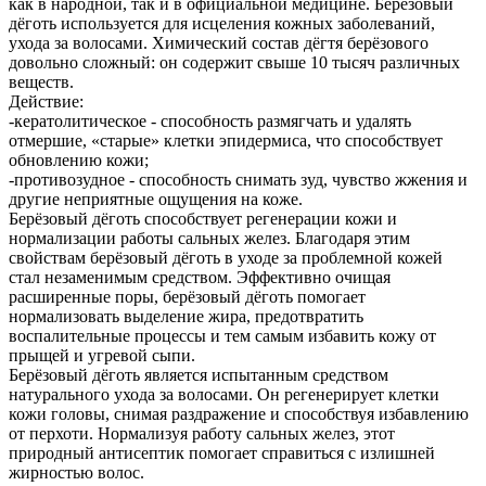
как в народной, так и в официальной медицине. Берёзовый
дёготь используется для исцеления кожных заболеваний,
ухода за волосами. Химический состав дёгтя берёзового
довольно сложный: он содержит свыше 10 тысяч различных
веществ.
Действие:
-кератолитическое - способность размягчать и удалять
отмершие, «старые» клетки эпидермиса, что способствует
обновлению кожи;
-противозудное - способность снимать зуд, чувство жжения и
другие неприятные ощущения на коже.
Берёзовый дёготь способствует регенерации кожи и
нормализации работы сальных желез. Благодаря этим
свойствам берёзовый дёготь в уходе за проблемной кожей
стал незаменимым средством. Эффективно очищая
расширенные поры, берёзовый дёготь помогает
нормализовать выделение жира, предотвратить
воспалительные процессы и тем самым избавить кожу от
прыщей и угревой сыпи.
Берёзовый дёготь является испытанным средством
натурального ухода за волосами. Он регенерирует клетки
кожи головы, снимая раздражение и способствуя избавлению
от перхоти. Нормализуя работу сальных желез, этот
природный антисептик помогает справиться с излишней
жирностью волос.