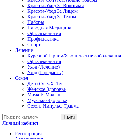
Красота-Уход За Волосами
Красота-Уход За Лицом
Красота-Уход За Телом
Наборы
Народная Медицина
Офтальмология
Профилактика
Спорт
Лечение
Курсовой Прием/Хронические Заболевания
Офтальмология
Уход (Лечение)
Уход (Предметы)
Семья
Дети От 3-Х Лет
Женское Здоровье
Мама И Малыш
Мужское Здоровье
Сезон, Импульс, Травма
Найти
Личный кабинет
Регистрация