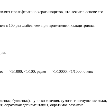
вляет пролиферацию кератиноцитов, что лежит в основе его
н в 100 раз слабее, чем при применении кальцитриола.
ции.
о — >1/1000, <1/100; редко — >1/10000, <1/1000; очень
лезная, буллезная), чувство жжения, сухость и шелушение кожи,
ия, обратимая депигментация, обратимое развитие