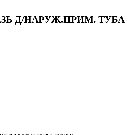
АЗЬ Д/НАРУЖ.ПРИМ. ТУБА
оспорином или кортикостероидами).