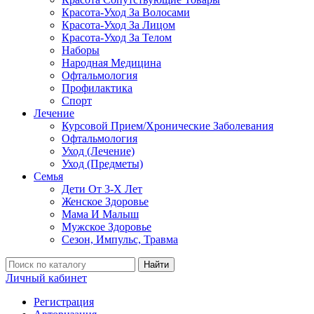
Красота-Уход За Волосами
Красота-Уход За Лицом
Красота-Уход За Телом
Наборы
Народная Медицина
Офтальмология
Профилактика
Спорт
Лечение
Курсовой Прием/Хронические Заболевания
Офтальмология
Уход (Лечение)
Уход (Предметы)
Семья
Дети От 3-Х Лет
Женское Здоровье
Мама И Малыш
Мужское Здоровье
Сезон, Импульс, Травма
Найти
Личный кабинет
Регистрация