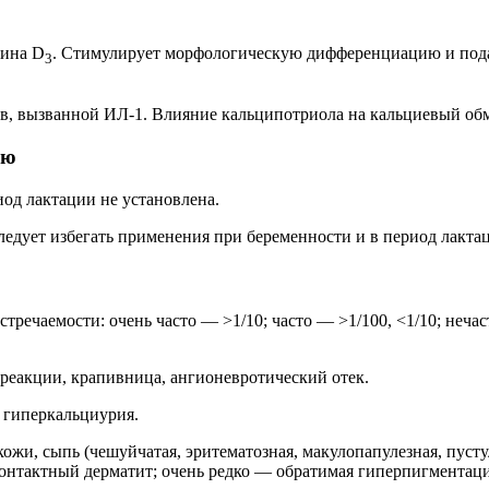
мина D
. Стимулирует морфологическую дифференциацию и пода
3
, вызванной ИЛ-1. Влияние кальципотриола на кальциевый обме
ью
од лактации не установлена.
ледует избегать применения при беременности и в период лакта
речаемости: очень часто — >1/10; часто — >1/100, <1/10; нечаст
реакции, крапивница, ангионевротический отек.
 гиперкальциурия.
ожи, сыпь (чешуйчатая, эритематозная, макулопапулезная, пусту
, контактный дерматит; очень редко — обратимая гиперпигментац