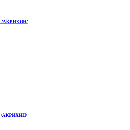
 /АКРИХИН/
 /АКРИХИН/