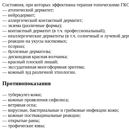
Состояния, при которых эффективна терапия топическими ГКС, 
— атопический дерматит;
— нейродермит;
— аллергический контактный дерматит;
— экзема (различные формы);
— контактный дерматит (в т.ч. профессиональный);
— неаллергические дерматиты (в т.ч. солнечный и лучевой дер
— реакции на укусы насекомых;
— псориаз;
— буллезные дерматозы;
— дискоидная красная волчанка;
— красный плоский лишай;
— экссудативная многоформная эритема;
— кожный зуд различной этиологии.
Противопоказания
— туберкулез кожи;
— кожные проявления сифилиса;
— ветряная оспа;
— вирусные, бактериальные и грибковые инфекции кожи;
— кожные поствакцинальные реакции;
— открытые раны;
— трофические язвы;