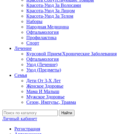
Красота-Уход За Волосами
Красота-Уход За Лицом
Красота-Уход За Телом
Наборы
Народная Медицина
Офтальмология
Профилактика
Спорт
Лечение
Курсовой Прием/Хронические Заболевания
Офтальмология
Уход (Лечение)
Уход (Предметы)
Семья
Дети От 3-Х Лет
Женское Здоровье
Мама И Малыш
Мужское Здоровье
Сезон, Импульс, Травма
Найти
Личный кабинет
Регистрация