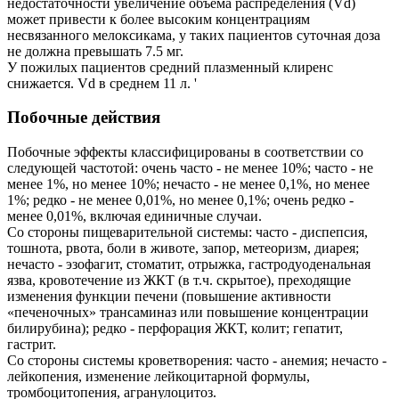
недостаточности увеличение объема распределения (Vd)
может привести к более высоким концентрациям
несвязанного мелоксикама, у таких пациентов суточная доза
не должна превышать 7.5 мг.
У пожилых пациентов средний плазменный клиренс
снижается. Vd в среднем 11 л. '
Побочные действия
Побочные эффекты классифицированы в соответствии со
следующей частотой: очень часто - не менее 10%; часто - не
менее 1%, но менее 10%; нечасто - не менее 0,1%, но менее
1%; редко - не менее 0,01%, но менее 0,1%; очень редко -
менее 0,01%, включая единичные случаи.
Со стороны пищеварительной системы: часто - диспепсия,
тошнота, рвота, боли в животе, запор, метеоризм, диарея;
нечасто - эзофагит, стоматит, отрыжка, гастродуоденальная
язва, кровотечение из ЖКТ (в т.ч. скрытое), преходящие
изменения функции печени (повышение активности
«печеночных» трансаминаз или повышение концентрации
билирубина); редко - перфорация ЖКТ, колит; гепатит,
гастрит.
Со стороны системы кроветворения: часто - анемия; нечасто -
лейкопения, изменение лейкоцитарной формулы,
тромбоцитопения, агранулоцитоз.