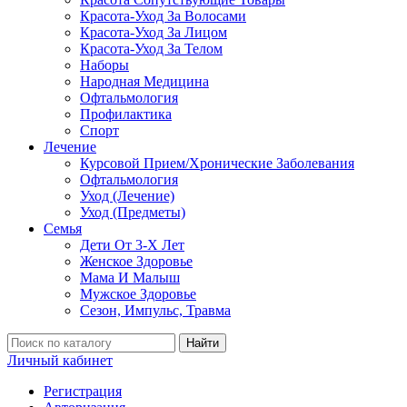
Красота-Уход За Волосами
Красота-Уход За Лицом
Красота-Уход За Телом
Наборы
Народная Медицина
Офтальмология
Профилактика
Спорт
Лечение
Курсовой Прием/Хронические Заболевания
Офтальмология
Уход (Лечение)
Уход (Предметы)
Семья
Дети От 3-Х Лет
Женское Здоровье
Мама И Малыш
Мужское Здоровье
Сезон, Импульс, Травма
Найти
Личный кабинет
Регистрация