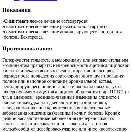
Показания
•Симптоматическое лечение остеоартроза;
•симптоматическое лечение ревматоидного артрита;
•симптоматическое лечение анкилозирующего спондилита
(болезнь Бехтерева).
Противопоказания
Гиперчувствительность к мелоксикаму или вспомогательным
компонентам препарата; непереносимость ацетилсалициловой
кислоты и лекарственных средств пиразолонового ряда;
период после проведения аортокоронарного шунтирования;
полное или неполное сочетание бронхиальной астмы,
рецидивирующего полипоза носа и околоносовых пазух и
непереносимости ацетилсалициловой кислоты и др. НПВП (в
т.ч. в анамнезе); эрозивно-язвенные изменения слизистой
оболочки желудка или двенадцатиперстной кишки,
желудочно-кишечное кровотечение; воспалительные
заболевания кишечника (язвенный колит, болезнь Крона);
редкие наследственные заболевания (непереносимость
лактозы, дефицит лактазы или глюкозо-галактозная
мальабсорбция); цереброваскулярное или иное кровотечение/