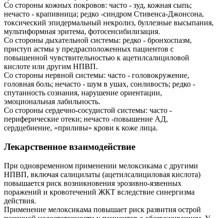
Со стороны кожных покровов: часто - зуд, кожная сыпь;
нечасто - крапивница; редко -синдром Стивенса-Джонсона,
токсический эпидермальный некролиз, буллезные высыпания,
мультиформная эритема, фотосенсибилизация.
Со стороны дыхательной системы: редко - бронхоспазм,
приступ астмы у предрасположенных пациентов с
повышенной чувствительностью к ацетилсалициловой
кислоте или другим НПВП.
Со стороны нервной системы: часто - головокружение,
головная боль; нечасто - шум в ушах, сонливость; редко -
спутанность сознания, нарушение ориентации,
эмоциональная лабильность.
Со стороны сердечно-сосудистой системы: часто -
периферические отеки; нечасто -повышение АД,
сердцебиение, «приливы» крови к коже лица.
Лекарственное взаимодействие
При одновременном применении мелоксикама с другими
НПВП, включая салицилаты (ацетилсалициловая кислота)
повышается риск возникновения эрозивно-язвенных
поражений и кровотечений ЖКТ вследствие синергизма
действия.
Применение мелоксикама повышает риск развития острой