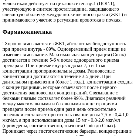
мелоксикам действует на циклооксигеназу-1 (ЦОГ-1),
участвующую в синтезе простагландина, защищающего
слизистую оболочку желудочно-кишечного тракта (ЖКТ) и
принимающего участие в регуляции кровотока в почках.
Фармакокинетика
' Хорошо всасывается из ЖКТ, абсолютная биодоступность
при приеме внутрь - 89%. Одновременный прием пищи не
изменяет всасывание. Максимальная концентрация (Сmах)
достигается в течение 5-6 ч после однократного приема
препарата. При приеме внутрь в дозах 7,5 и 15 мг
концентрации пропорциональны дозам. Равновесные
концентрации достигаются в течение 3-5 дней. При
длительном применении (более 1 года), концентрации сходны
с концентрациями, которые отмечаются после первого
достижения равновесных концентраций. Связывание с
белками плазмы составляет более 99%. Диапазон различий
между максимальными и базальными концентрациями
препарата после приема один раз в день относительно
невелик и составляет при использовании дозы 7,5 мг 0,4-1,0
мкг/мл, а при использовании дозы 15 мг - 0,8-2,0 мкг/мл
(приведены, соответственно, значения Cmin до Сmах).
Проникает через гистогематические барьеры, концентрация в