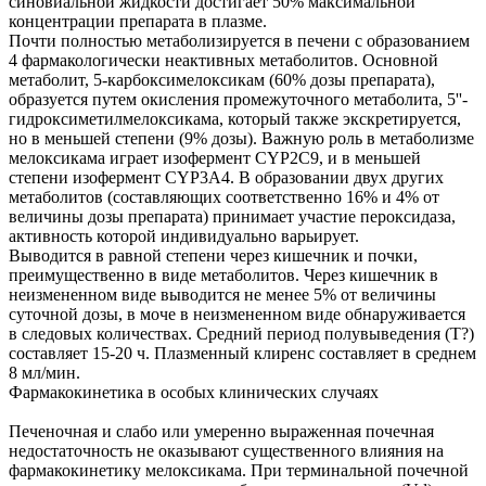
синовиальной жидкости достигает 50% максимальной
концентрации препарата в плазме.
Почти полностью метаболизируется в печени с образованием
4 фармакологически неактивных метаболитов. Основной
метаболит, 5-карбоксимелоксикам (60% дозы препарата),
образуется путем окисления промежуточного метаболита, 5''-
гидроксиметилмелоксикама, который также экскретируется,
но в меньшей степени (9% дозы). Важную роль в метаболизме
мелоксикама играет изофермент CYP2C9, и в меньшей
степени изофермент CYP3A4. В образовании двух других
метаболитов (составляющих соответственно 16% и 4% от
величины дозы препарата) принимает участие пероксидаза,
активность которой индивидуально варьирует.
Выводится в равной степени через кишечник и почки,
преимущественно в виде метаболитов. Через кишечник в
неизмененном виде выводится не менее 5% от величины
суточной дозы, в моче в неизмененном виде обнаруживается
в следовых количествах. Средний период полувыведения (Т?)
составляет 15-20 ч. Плазменный клиренс составляет в среднем
8 мл/мин.
Фармакокинетика в особых клинических случаях
Печеночная и слабо или умеренно выраженная почечная
недостаточность не оказывают существенного влияния на
фармакокинетику мелоксикама. При терминальной почечной