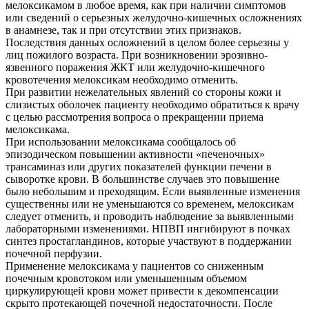
мелоксикамом в любое время, как при наличии симптомов
или сведений о серьезных желудочно-кишечных осложнениях
в анамнезе, так и при отсутствии этих признаков.
Последствия данных осложнений в целом более серьезны у
лиц пожилого возраста. При возникновении эрозивно-
язвенного поражения ЖКТ или желудочно-кишечного
кровотечения мелоксикам необходимо отменить.
При развитии нежелательных явлений со стороны кожи и
слизистых оболочек пациенту необходимо обратиться к врачу
с целью рассмотрения вопроса о прекращении приема
мелоксикама.
При использовании мелоксикама сообщалось об
эпизодическом повышении активности «печеночных»
трансаминаз или других показателей функции печени в
сыворотке крови. В большинстве случаев это повышение
было небольшим и преходящим. Если выявленные изменения
существенны или не уменьшаются со временем, мелоксикам
следует отменить, и проводить наблюдение за выявленными
лабораторными изменениями. НПВП ингибируют в почках
синтез простагландинов, которые участвуют в поддержании
почечной перфузии.
Применение мелоксикама у пациентов со сниженным
почечным кровотоком или уменьшенным объемом
циркулирующей крови может привести к декомпенсации
скрыто протекающей почечной недостаточности. После