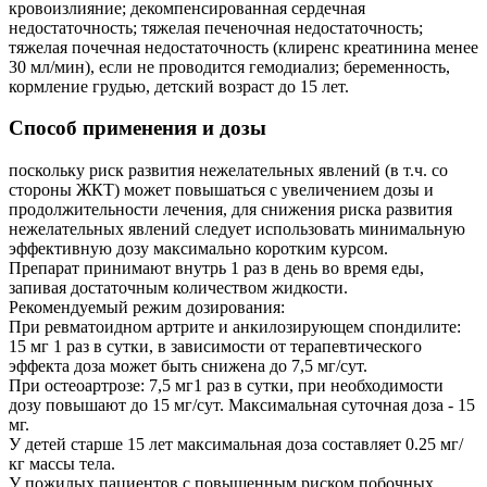
кровоизлияние; декомпенсированная сердечная
недостаточность; тяжелая печеночная недостаточность;
тяжелая почечная недостаточность (клиренс креатинина менее
30 мл/мин), если не проводится гемодиализ; беременность,
кормление грудью, детский возраст до 15 лет.
Способ применения и дозы
поскольку риск развития нежелательных явлений (в т.ч. со
стороны ЖКТ) может повышаться с увеличением дозы и
продолжительности лечения, для снижения риска развития
нежелательных явлений следует использовать минимальную
эффективную дозу максимально коротким курсом.
Препарат принимают внутрь 1 раз в день во время еды,
запивая достаточным количеством жидкости.
Рекомендуемый режим дозирования:
При ревматоидном артрите и анкилозирующем спондилите:
15 мг 1 раз в сутки, в зависимости от терапевтического
эффекта доза может быть снижена до 7,5 мг/сут.
При остеоартрозе: 7,5 мг1 раз в сутки, при необходимости
дозу повышают до 15 мг/сут. Максимальная суточная доза - 15
мг.
У детей старше 15 лет максимальная доза составляет 0.25 мг/
кг массы тела.
У пожилых пациентов с повышенным риском побочных