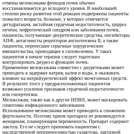
отмены мелоксикама функция почек обычно
восстанавливается до исходного уровня. В наибольшей
степени риску развития этой реакции подвержены пациенты
пожилого возраста, больные, у которых отмечается
дегидратация, застойная сердечная недостаточность, цирроз
печени, нефротический синдром или заболевания почек,
пациенты, получающие диуретические средства, ингибиторы
АПФ, антагонисты рецепторов ангиотензина II, а также
пациенты, перенесшие серьезные хирургические
вмешательства, приводящие к гиповолемии. У таких
пациентов в начале терапии следует тщательно
контролировать диурез и функцию почек.
Применение мелоксикама совместно с диуретиками может
приводить к задержке натрия, калия и воды, и оказывать
влияние на натрийуретический эффект мочегонных средств.
В результате этого у предрасположенных пациентов
возможно усиление признаков сердечной недостаточности
или гипертензии.
Мелоксикам, также как и другие НПВП, может маскировать
симптомы инфекционного заболевания.
Использование мелоксикама может приводить к снижению
фертильности. Поэтому прием препарата не рекомендуется
женщинам, планирующим беременность. Препарат содержит
лактозу. Его не следует принимать пациентам с
наследственной непереносимостью галактозы, лактазной