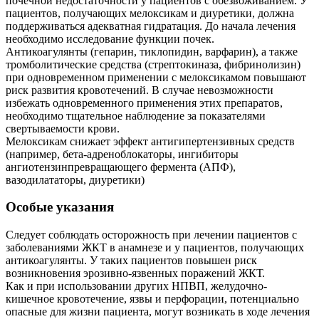
почечной недостаточности у пациентов с обезвоживанием. У
пациентов, получающих мелоксикам и диуретики, должна
поддерживаться адекватная гидратация. До начала лечения
необходимо исследование функции почек.
Антикоагулянты (гепарин, тиклопидин, варфарин), а также
тромболитические средства (стрептокиназа, фибринолизин)
при одновременном применении с мелоксикамом повышают
риск развития кровотечений. В случае невозможности
избежать одновременного применения этих препаратов,
необходимо тщательное наблюдение за показателями
свертываемости крови.
Мелоксикам снижает эффект антигипертензивных средств
(например, бета-адреноблокаторы, ингибиторы
ангиотензинпревращающего фермента (АПФ),
вазодилататоры, диуретики)
Особые указания
Следует соблюдать осторожность при лечении пациентов с
заболеваниями ЖКТ в анамнезе и у пациентов, получающих
антикоагулянты. У таких пациентов повышен риск
возникновения эрозивно-язвенных поражений ЖКТ.
Как и при использовании других НПВП, желудочно-
кишечное кровотечение, язвы и перфорации, потенциально
опасные для жизни пациента, могут возникать в ходе лечения