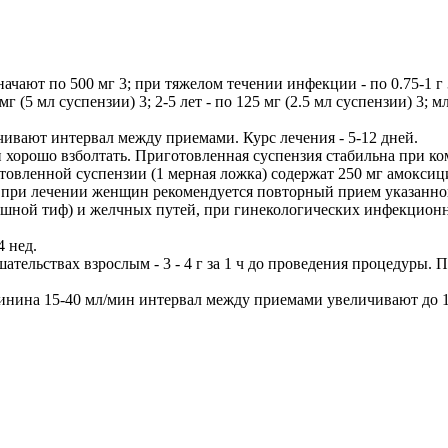
значают по 500 мг 3; при тяжелом течении инфекции - по 0.75-1 г 
г (5 мл суспензии) 3; 2-5 лет - по 125 мг (2.5 мл суспензии) 3; м
вают интервал между приемами. Курс лечения - 5-12 дней.
и хорошо взболтать. Приготовленная суспензия стабильна при ко
товленной суспензии (1 мерная ложка) содержат 250 мг амоксиц
; при лечении женщин рекомендуется повторный прием указанно
й тиф) и желчных путей, при гинекологических инфекционных з
4 нед.
ельствах взрослым - 3 - 4 г за 1 ч до проведения процедуры. П
инина 15-40 мл/мин интервал между приемами увеличивают до 1