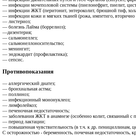
— инфекции мочеполовой системы (пиелонефрит, пиелит, цистит
— инфекции ЖКТ (перитонит, энтероколит, брюшной тиф, хола
— инфекции кожи и мягких тканей (рожа, импетиго, вторично
— листериоз;
— болезнь Лайма (боррелиоз);
—дизентерия;
— сальмонеллез;
— сальмонеллоносительство;
— менингит;
— эндокардит (профилактика);
— сепсис.
Противопоказания
— аллергический диатез;
— бронхиальная астма;
— поллиноз;
— инфекционный мононуклеоз;
— лимфолейкоз;
— печеночная недостаточность;
— заболевания ЖКТ в анамнезе (особенно колит, связанный с 
— период лактации;
— повышенная чувствительность (в т.ч. к др. пенициллинам, 
С осторожностью - беременность, почечная недостаточность, к