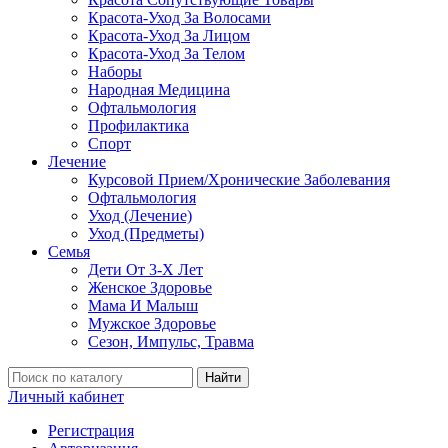
Красота-Уход За Волосами
Красота-Уход За Лицом
Красота-Уход За Телом
Наборы
Народная Медицина
Офтальмология
Профилактика
Спорт
Лечение
Курсовой Прием/Хронические Заболевания
Офтальмология
Уход (Лечение)
Уход (Предметы)
Семья
Дети От 3-Х Лет
Женское Здоровье
Мама И Малыш
Мужское Здоровье
Сезон, Импульс, Травма
Найти
Личный кабинет
Регистрация