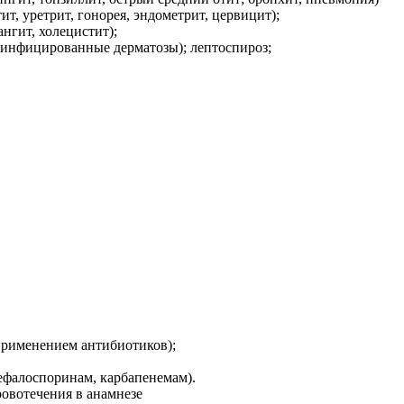
, уретрит, гонорея, эндометрит, цервицит);
нгит, холецистит);
 инфицированные дерматозы); лептоспироз;
применением антибиотиков);
цефалоспоринам, карбапенемам).
ровотечения в анамнезе