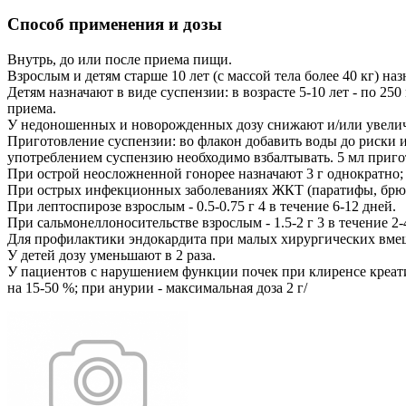
Способ применения и дозы
Внутрь, до или после приема пищи.
Взрослым и детям старше 10 лет (с массой тела более 40 кг) на
Детям назначают в виде суспензии: в возрасте 5-10 лет - по 250 м
приема.
У недоношенных и новорожденных дозу снижают и/или увеличи
Приготовление суспензии: во флакон добавить воды до риски 
употреблением суспензию необходимо взбалтывать. 5 мл приго
При острой неосложненной гонорее назначают 3 г однократно
При острых инфекционных заболеваниях ЖКТ (паратифы, брюшно
При лептоспирозе взрослым - 0.5-0.75 г 4 в течение 6-12 дней.
При сальмонеллоносительстве взрослым - 1.5-2 г 3 в течение 2-
Для профилактики эндокардита при малых хирургических вмешат
У детей дозу уменьшают в 2 раза.
У пациентов с нарушением функции почек при клиренсе креат
на 15-50 %; при анурии - максимальная доза 2 г/