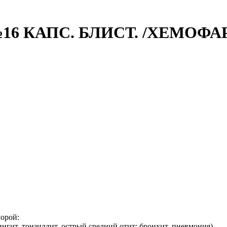
6 КАПС. БЛИСТ. /ХЕМОФА
орой:
гит, тонзиллит, острый средний отит; бронхит, пневмония)