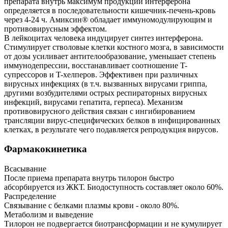
препарата внутрь максимум продукции интерферона
определяется в последовательности кишечник-печень-кровь
через 4-24 ч. Амиксин® обладает иммуномодулирующим и
противовирусным эффектом.
В лейкоцитах человека индуцирует синтез интерферона.
Стимулирует стволовые клетки костного мозга, в зависимости
от дозы усиливает антителообразование, уменьшает степень
иммунодепрессии, восстанавливает соотношение T-
супрессоров и T-хелперов. Эффективен при различных
вирусных инфекциях (в т.ч. вызванных вирусами гриппа,
другими возбудителями острых респираторных вирусных
инфекций, вирусами гепатита, герпеса). Механизм
противовирусного действия связан с ингибированием
трансляции вирус-специфических белков в инфицированных
клетках, в результате чего подавляется репродукция вирусов.
Фармакокинетика
Всасывание
После приема препарата внутрь тилорон быстро
абсорбируется из ЖКТ. Биодоступность составляет около 60%.
Распределение
Связывание с белками плазмы крови - около 80%.
Метаболизм и выведение
Тилорон не подвергается биотрансформации и не кумулирует