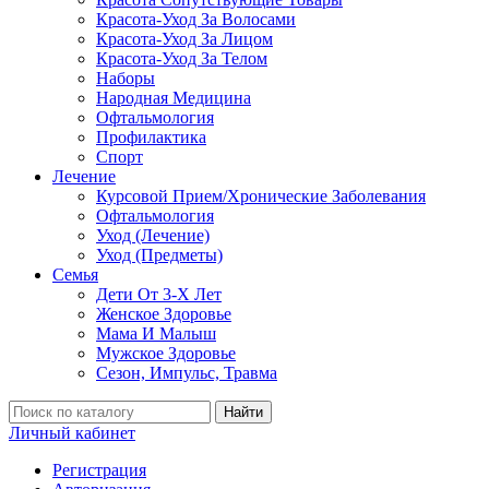
Красота-Уход За Волосами
Красота-Уход За Лицом
Красота-Уход За Телом
Наборы
Народная Медицина
Офтальмология
Профилактика
Спорт
Лечение
Курсовой Прием/Хронические Заболевания
Офтальмология
Уход (Лечение)
Уход (Предметы)
Семья
Дети От 3-Х Лет
Женское Здоровье
Мама И Малыш
Мужское Здоровье
Сезон, Импульс, Травма
Найти
Личный кабинет
Регистрация