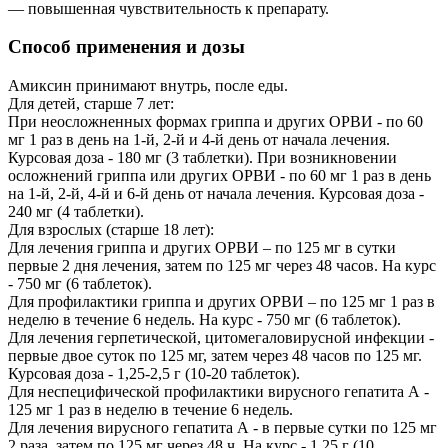
— повышенная чувствительность к препарату.
Способ применения и дозы
Амиксин принимают внутрь, после еды.
Для детей, старше 7 лет:
При неосложненных формах гриппа и других ОРВИ - по 60
мг 1 раз в день на 1-й, 2-й и 4-й день от начала лечения.
Курсовая доза - 180 мг (3 таблетки). При возникновении
осложнений гриппа или других ОРВИ - по 60 мг 1 раз в день
на 1-й, 2-й, 4-й и 6-й день от начала лечения. Курсовая доза -
240 мг (4 таблетки).
Для взрослых (старше 18 лет):
Для лечения гриппа и других ОРВИ – по 125 мг в сутки
первые 2 дня лечения, затем по 125 мг через 48 часов. На курс
- 750 мг (6 таблеток).
Для профилактики гриппа и других ОРВИ – по 125 мг 1 раз в
неделю в течение 6 недель. На курс - 750 мг (6 таблеток).
Для лечения герпетической, цитомегаловирусной инфекции -
первые двое суток по 125 мг, затем через 48 часов по 125 мг.
Курсовая доза - 1,25-2,5 г (10-20 таблеток).
Для неспецифической профилактики вирусного гепатита А -
125 мг 1 раз в неделю в течение 6 недель.
Для лечения вирусного гепатита А - в первые сутки по 125 мг
2 раза, затем по 125 мг через 48 ч. На курс - 1,25 г (10