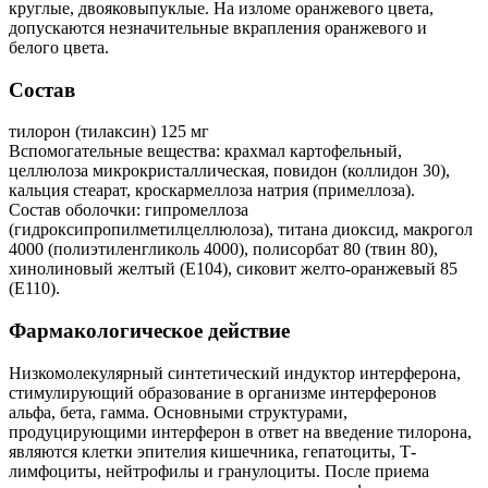
круглые, двояковыпуклые. На изломе оранжевого цвета,
допускаются незначительные вкрапления оранжевого и
белого цвета.
Состав
тилорон (тилаксин) 125 мг
Вспомогательные вещества: крахмал картофельный,
целлюлоза микрокристаллическая, повидон (коллидон 30),
кальция стеарат, кроскармеллоза натрия (примеллоза).
Состав оболочки: гипромеллоза
(гидроксипропилметилцеллюлоза), титана диоксид, макрогол
4000 (полиэтиленгликоль 4000), полисорбат 80 (твин 80),
хинолиновый желтый (Е104), сиковит желто-оранжевый 85
(Е110).
Фармакологическое действие
Низкомолекулярный синтетический индуктор интерферона,
стимулирующий образование в организме интерферонов
альфа, бета, гамма. Основными структурами,
продуцирующими интерферон в ответ на введение тилорона,
являются клетки эпителия кишечника, гепатоциты, Т-
лимфоциты, нейтрофилы и гранулоциты. После приема